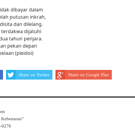
tidak dibayar dalam
elah putusan inkrah,
isita dan dilelang.
 terdakwa dijatuhi
ua tahun penjara.
tkan pekan depan
laan (pleidoi)
Share on Twitter
Share on Google Plus
Com
k Kebenaran"
4-0276