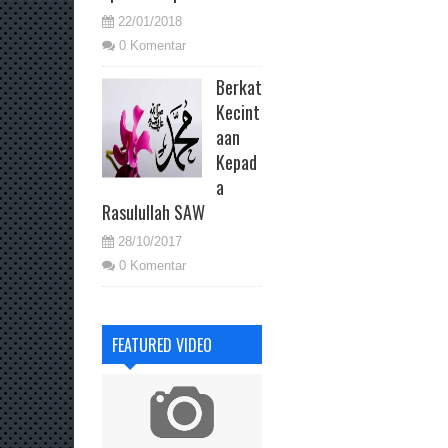
22/01/2018
0 Komentar
Berkat
Kecint
aan
Kepad
a
Rasulullah SAW
28/10/2017
0 Komentar
FEATURED VIDEO