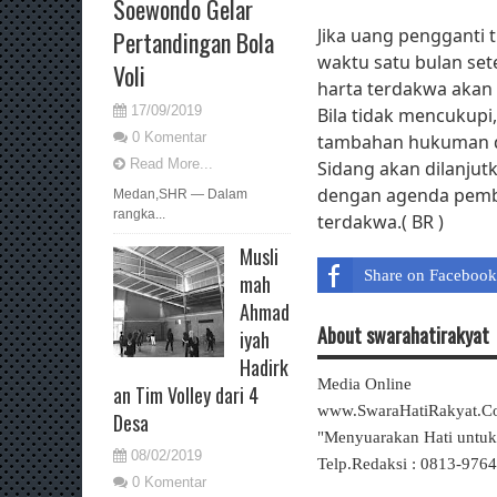
Soewondo Gelar
Jika uang pengganti 
Pertandingan Bola
waktu satu bulan set
Voli
harta terdakwa akan d
17/09/2019
Bila tidak mencukupi,
0 Komentar
tambahan hukuman d
Read More...
Sidang akan dilanju
dengan agenda pembe
Medan,SHR — Dalam
rangka...
terdakwa.( BR )
Musli
Share on Facebook
mah
Ahmad
About swarahatirakyat
iyah
Hadirk
Media Online
an Tim Volley dari 4
www.SwaraHatiRakyat.
Desa
"Menyuarakan Hati untu
08/02/2019
Telp.Redaksi : 0813-976
0 Komentar