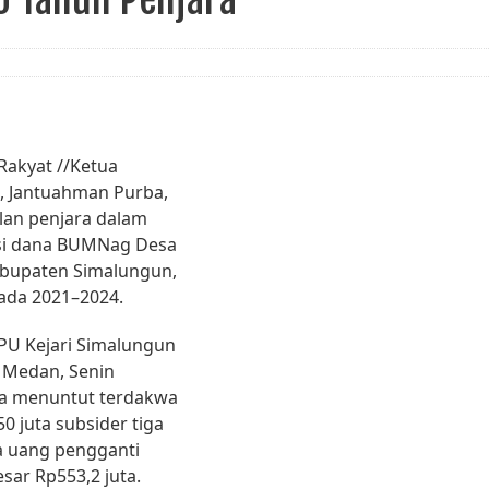
Rakyat //Ketua
, Jantuahman Purba,
ulan penjara dalam
si dana BUMNag Desa
abupaten Simalungun,
pada 2021–2024.
PU Kejari Simalungun
r Medan, Senin
uga menuntut terdakwa
 juta subsider tiga
a uang pengganti
sar Rp553,2 juta.