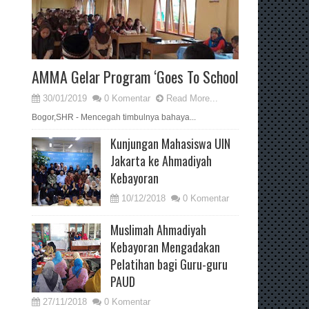
AMMA Gelar Program ‘Goes To School
30/01/2019
0 Komentar
Read More...
Bogor,SHR - Mencegah timbulnya bahaya...
Kunjungan Mahasiswa UIN
Jakarta ke Ahmadiyah
Kebayoran
10/12/2018
0 Komentar
Muslimah Ahmadiyah
Kebayoran Mengadakan
Pelatihan bagi Guru-guru
PAUD
27/11/2018
0 Komentar