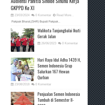
Audiensi Panitia Sinode Sinunu Kerja
GKPPD Ke XI
23/03/2024
0 Komentar
Read More...
Pakpak Bharat,(SHR) Bupati Pakpak...
Walikota Tanjungbalai Ikuti
Gerak Jalan
26/06/2023
0 Komentar
Hari Raya Idul Adha 1439 H,
Semen Indonesia Grup
Salurkan 167 Hewan
Qurban
23/08/2018
0 Komentar
Penjualan Semen Indonesia
Tumbuh di Semester II-