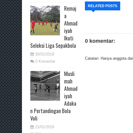
RELATED POSTS
Remaj
a
Ahmad
iyah
Ikuti
0 komentar:
Seleksi Liga Sepakbola
30/01/2019
Catatan: Hanya anggota dari
0 Komentar
Musli
mah
Ahmad
iyah
Adaka
n Pertandingan Bola
Voli
21/01/2019