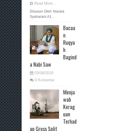
Read More...
Disusun Oleh: Nazwa
Syaharani.A1...
Bacaa
n
Ruqya
h
Bagind
a Nabi Saw
03/08/2018
0 Komentar
Menja
wab
Kerag
uan
Terhad
ap Gross Split