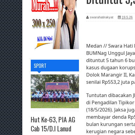
swarahatirakyat
19.5.26
Medan // Swara Hati 
BUMNag Unggul Jaya
dituntut 5 tahun 6 b
SPORT
kasus dugaan korup
Dolok Marangir II, K
senilai Rp553,2 juta 
Tuntutan dibacakan J
di Pengadilan Tipiko
(18/5/2026). Jaksa j
membayar denda Rp50
Hut Ke-63, PIA AG
bulan kurungan sert
Cab 15/D.I Lanud
kerugian negara sebe