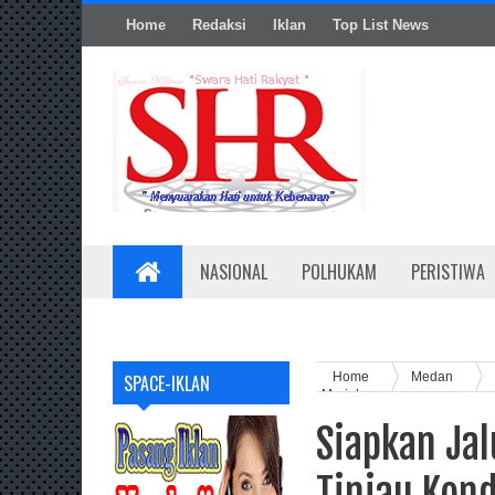
Home
Redaksi
Iklan
Top List News
NASIONAL
POLHUKAM
PERISTIWA
Home
Medan
SPACE-IKLAN
Meriah
Siapkan Jal
Tinjau Kond