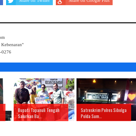
Share on Twitter
Share on Google Plus
Com
k Kebenaran"
4-0276
Bupati Tapanuli Tengah
Satreskrim Polres Sibolga
Salurkan Ba...
Polda Sum...