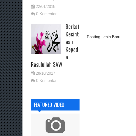
22/01/2018
0 Komentar
Berkat
Kecint
Posting Lebih Baru
aan
Kepad
a
Rasulullah SAW
28/10/2017
0 Komentar
FEATURED VIDEO