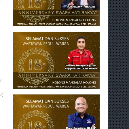
g
al
.(