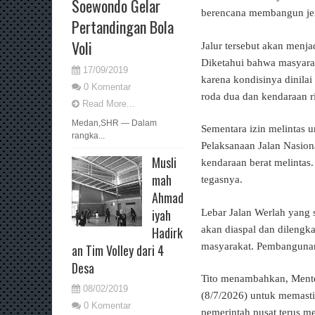
Soewondo Gelar
berencana membangun jemb
Pertandingan Bola
Voli
Jalur tersebut akan menja
Diketahui bahwa masyar
17/09/2019
karena kondisinya dinila
0 Komentar
roda dua dan kendaraan r
Read More...
Medan,SHR — Dalam
Sementara izin melintas u
rangka...
Pelaksanaan Jalan Nasio
Musli
kendaraan berat melintas
mah
tegasnya.
Ahmad
iyah
Lebar Jalan Werlah yang s
akan diaspal dan dileng
Hadirk
masyarakat. Pembangunan
an Tim Volley dari 4
Desa
Tito menambahkan, Mente
08/02/2019
(8/7/2026) untuk memasti
0 Komentar
pemerintah pusat terus m