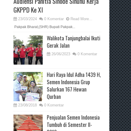
Audiensi Panitia Sinode Sinunu Kerja
GKPPD Ke XI
23/03/2024
0 Komentar
Read More...
Pakpak Bharat,(SHR) Bupati Pakpak...
Walikota Tanjungbalai Ikuti
Gerak Jalan
26/06/2023
0 Komentar
Hari Raya Idul Adha 1439 H,
Semen Indonesia Grup
Salurkan 167 Hewan
Qurban
23/08/2018
0 Komentar
Penjualan Semen Indonesia
Tumbuh di Semester II-