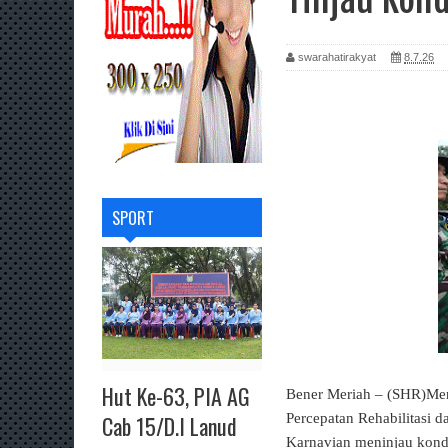
swarahatirakyat
8.7.26
SPORT
Hut Ke-63, PIA AG
Bener Meriah – (SHR)Ment
Cab 15/D.I Lanud
Percepatan Rehabilitasi
Karnavian meninjau kondi