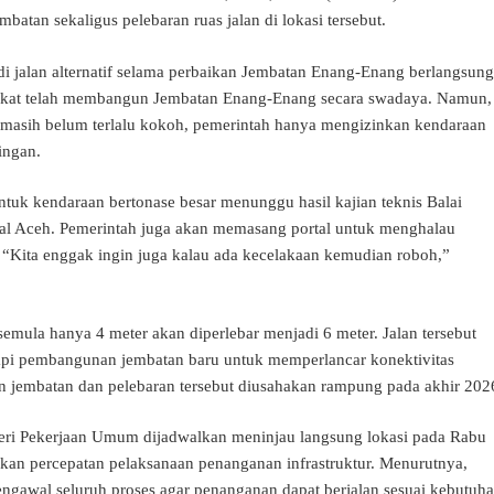
atan sekaligus pelebaran ruas jalan di lokasi tersebut.
di jalan alternatif selama perbaikan Jembatan Enang-Enang berlangsung
akat telah membangun Jembatan Enang-Enang secara swadaya. Namun,
i masih belum terlalu kokoh, pemerintah hanya mengizinkan kendaraan
ingan.
ntuk kendaraan bertonase besar menunggu hasil kajian teknis Balai
nal Aceh. Pemerintah juga akan memasang portal untuk menghalau
. “Kita enggak ingin juga kalau ada kecelakaan kemudian roboh,”
emula hanya 4 meter akan diperlebar menjadi 6 meter. Jalan tersebut
kapi pembangunan jembatan baru untuk memperlancar konektivitas
 jembatan dan pelebaran tersebut diusahakan rampung pada akhir 202
ri Pekerjaan Umum dijadwalkan meninjau langsung lokasi pada Rabu
kan percepatan pelaksanaan penanganan infrastruktur. Menurutnya,
engawal seluruh proses agar penanganan dapat berjalan sesuai kebutuh