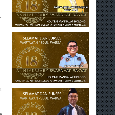
.
6.
an