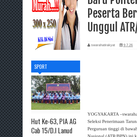
Peserta Be
Unggul ATR
swarahatirakyat
9.7.26
SPORT
YOGYAKARTA –swarahatir
Hut Ke-63, PIA AG
Seleksi Penerimaan Taru
Cab 15/D.I Lanud
Perguruan tinggi di baw
Nasional (ATR/BPN) ini k