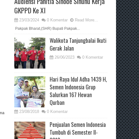
Audiensi Panitia Sinode Sinunu Kerja
GKPPD Ke XI
23/03/2024
0 Komentar
Read More...
Pakpak Bharat,(SHR) Bupati Pakpak...
Walikota Tanjungbalai Ikuti
Gerak Jalan
26/06/2023
0 Komentar
Hari Raya Idul Adha 1439 H,
Semen Indonesia Grup
Salurkan 167 Hewan
Qurban
23/08/2018
0 Komentar
ama
Penjualan Semen Indonesia
Tumbuh di Semester II-