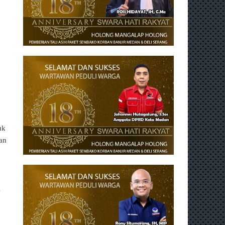
uk
an
i