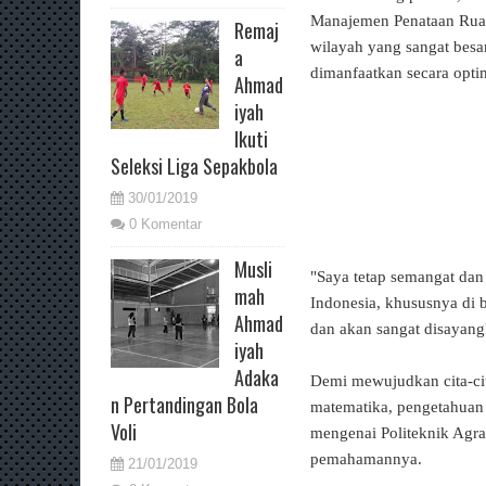
Manajemen Penataan Ruan
Remaj
wilayah yang sangat besa
a
dimanfaatkan secara opti
Ahmad
iyah
Ikuti
Seleksi Liga Sepakbola
30/01/2019
0 Komentar
Musli
"Saya tetap semangat dan 
mah
Indonesia, khususnya di 
Ahmad
dan akan sangat disayangk
iyah
Adaka
Demi mewujudkan cita-cit
n Pertandingan Bola
matematika, pengetahuan 
Voli
mengenai Politeknik Agra
pemahamannya.
21/01/2019