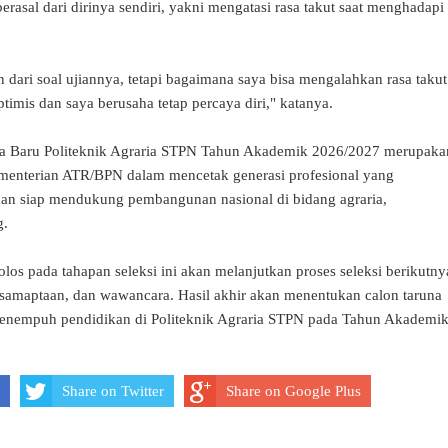
berasal dari dirinya sendiri, yakni mengatasi rasa takut saat menghadapi
 dari soal ujiannya, tetapi bagaimana saya bisa mengalahkan rasa takut
ptimis dan saya berusaha tetap percaya diri," katanya.
na Baru Politeknik Agraria STPN Tahun Akademik 2026/2027 merupaka
menterian ATR/BPN dalam mencetak generasi profesional yang
 dan siap mendukung pembangunan nasional di bidang agraria,
g.
olos pada tahapan seleksi ini akan melanjutkan proses seleksi berikutny
kesamaptaan, dan wawancara. Hasil akhir akan menentukan calon taruna
menempuh pendidikan di Politeknik Agraria STPN pada Tahun Akademi
Share on Twitter
Share on Google Plus