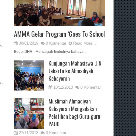
AMMA Gelar Program ‘Goes To School
30/01/2019
0 Komentar
Read More...
n
Bogor,SHR - Mencegah timbulnya bahaya...
Kunjungan Mahasiswa UIN
Jakarta ke Ahmadiyah
Kebayoran
a,
10/12/2018
0 Komentar
k
Muslimah Ahmadiyah
Kebayoran Mengadakan
Pelatihan bagi Guru-guru
PAUD
27/11/2018
0 Komentar