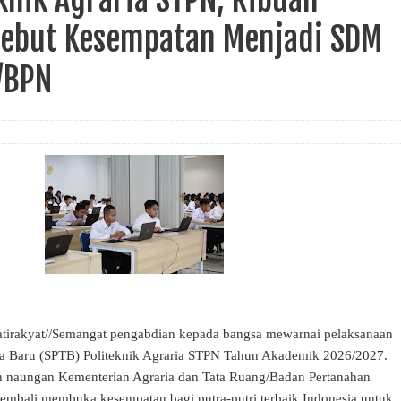
rebut Kesempatan Menjadi SDM
/BPN
akyat//Semangat pengabdian kepada bangsa mewarnai pelaksanaan
na Baru (SPTB) Politeknik Agraria STPN Tahun Akademik 2026/2027.
ah naungan Kementerian Agraria dan Tata Ruang/Badan Pertanahan
embali membuka kesempatan bagi putra-putri terbaik Indonesia untuk