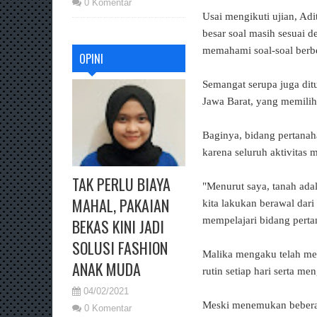
0 Komentar
Usai mengikuti ujian, Ad
besar soal masih sesuai de
memahami soal-soal berbe
OPINI
Semangat serupa juga ditu
Jawa Barat, yang memili
Baginya, bidang pertanah
karena seluruh aktivitas m
TAK PERLU BIAYA
"Menurut saya, tanah ada
MAHAL, PAKAIAN
kita lakukan berawal dari
mempelajari bidang perta
BEKAS KINI JADI
SOLUSI FASHION
Malika mengaku telah mem
ANAK MUDA
rutin setiap hari serta m
04/02/2021
Meski menemukan beberapa
0 Komentar