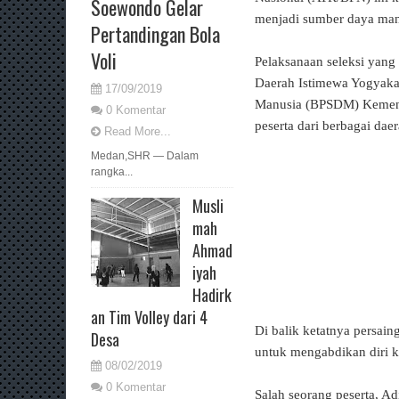
Soewondo Gelar
menjadi sumber daya manu
Pertandingan Bola
Voli
Pelaksanaan seleksi yang
Daerah Istimewa Yogyaka
17/09/2019
Manusia (BPSDM) Kemente
0 Komentar
peserta dari berbagai daer
Read More...
Medan,SHR — Dalam
rangka...
Musli
mah
Ahmad
iyah
Hadirk
an Tim Volley dari 4
Di balik ketatnya persain
Desa
untuk mengabdikan diri k
08/02/2019
0 Komentar
Salah seorang peserta, A