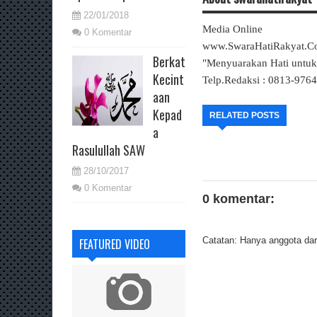
22/01/2018
Media Online
0 Komentar
www.SwaraHatiRakyat.
Berkat
"Menyuarakan Hati untu
Kecint
Telp.Redaksi : 0813-976
aan
Kepad
RELATED POSTS
a
Rasulullah SAW
28/10/2017
0 Komentar
0 komentar:
Catatan: Hanya anggota dari
FEATURED VIDEO