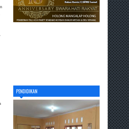
an
m
,
PENDIDIKAN
a