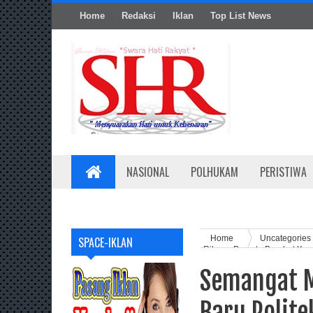
Home
Redaksi
Iklan
Top List News
NASIONAL
POLHUKAM
PERISTIWA
Home
Uncategories
SPACE-IKLAN
Ribuan Peserta Berebut Ke
Semangat M
Baru Polite