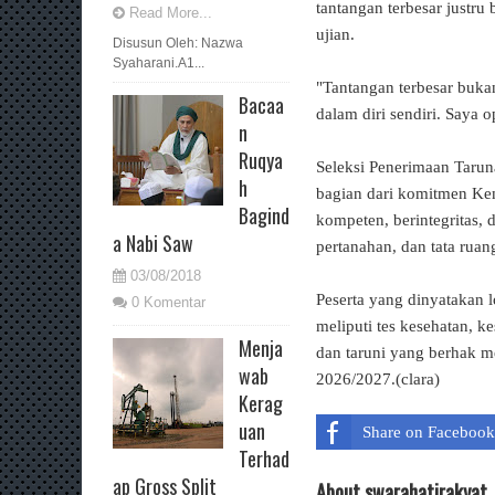
tantangan terbesar justru 
Read More...
ujian.
Disusun Oleh: Nazwa
Syaharani.A1...
"Tantangan terbesar bukan
Bacaa
dalam diri sendiri. Saya o
n
Ruqya
Seleksi Penerimaan Taru
h
bagian dari komitmen Ke
Bagind
kompeten, berintegritas,
a Nabi Saw
pertanahan, dan tata ruan
03/08/2018
Peserta yang dinyatakan l
0 Komentar
meliputi tes kesehatan, 
Menja
dan taruni yang berhak 
wab
2026/2027.(clara)
Kerag
uan
Share on Facebook
Terhad
ap Gross Split
About swarahatirakyat