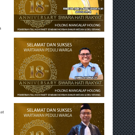
a
uat