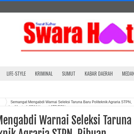
LIFE-STYLE
KRIMINAL
SUMUT
KABAR DAERAH
MEDA
Semangat Mengabdi Warnai Seleksi Taruna Baru Politeknik Agraria STPN,
sempatan Menjadi SDM Unggul ATR/BPN
engabdi Warnai Seleksi Taruna
knik Agraria STPN, Ribuan