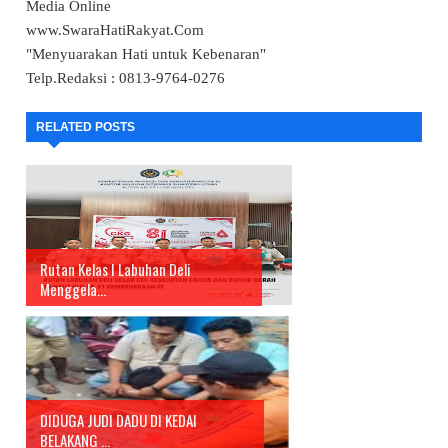
Media Online
www.SwaraHatiRakyat.Com
"Menyuarakan Hati untuk Kebenaran"
Telp.Redaksi : 0813-9764-0276
RELATED POSTS
Rutan Kelas I Labuhan Deli
Menggela...
DIDUGA JUDI DADU DI KEDAI
BELAKANG ...