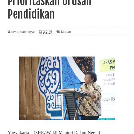
Prioritaskan Urusan
Pendidikan
swarahatirakyat
3.7.26
Medan
Yogyakarta – (SHR,)Wakil Menteri Dalam Negeri