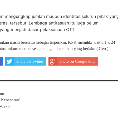
um mengungkap jumlah maupun identitas seluruh pihak yan
asi tersebut. Lembaga antirasuah itu juga belum
 yang menjadi dasar pelaksanaan OTT.
nkan masih berstatus sebagai terperiksa. KPK memiliki waktu 1 x 24
tus hukum mereka sesuai dengan ketentuan yang berlaku.( Geo )
Share on Twitter
Share on Google Plus
Com
k Kebenaran"
4-0276