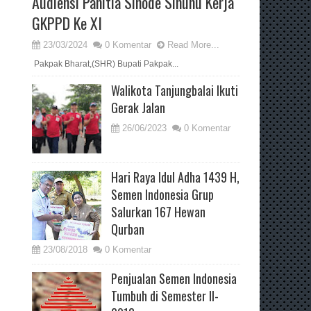
Audiensi Panitia Sinode Sinunu Kerja
GKPPD Ke XI
23/03/2024
0 Komentar
Read More...
Pakpak Bharat,(SHR) Bupati Pakpak...
Walikota Tanjungbalai Ikuti
Gerak Jalan
26/06/2023
0 Komentar
Hari Raya Idul Adha 1439 H,
Semen Indonesia Grup
Salurkan 167 Hewan
Qurban
23/08/2018
0 Komentar
Penjualan Semen Indonesia
Tumbuh di Semester II-