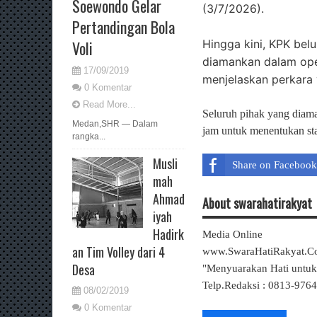
Soewondo Gelar
(3/7/2026).
Pertandingan Bola
Hingga kini, KPK bel
Voli
diamankan dalam oper
17/09/2019
menjelaskan perkara
0 Komentar
Read More...
Seluruh pihak yang diama
Medan,SHR — Dalam
jam untuk menentukan sta
rangka...
Musli
Share on Facebook
mah
Ahmad
About swarahatirakyat
iyah
Hadirk
Media Online
an Tim Volley dari 4
www.SwaraHatiRakyat.
Desa
"Menyuarakan Hati untu
Telp.Redaksi : 0813-976
08/02/2019
0 Komentar