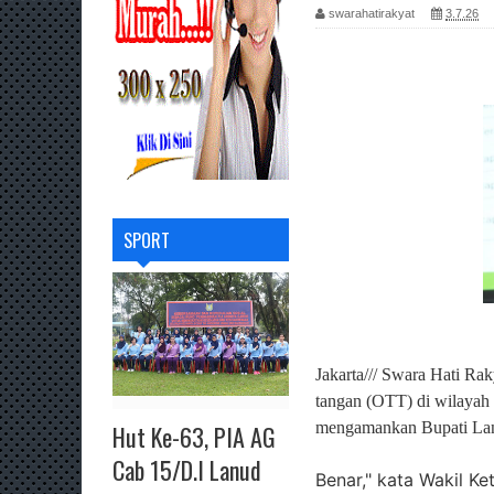
swarahatirakyat
3.7.26
SPORT
Jakarta/// Swara Hati R
tangan (OTT) di wilayah 
mengamankan Bupati Lan
Hut Ke-63, PIA AG
Cab 15/D.I Lanud
Benar," kata Wakil K