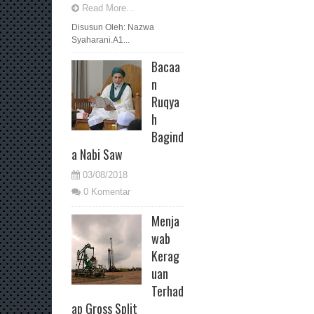
Read More...
Disusun Oleh: Nazwa
Syaharani.A1...
Bacaa
n
Ruqya
h
Bagind
a Nabi Saw
03/08/2018
0 Komentar
Menja
wab
Kerag
uan
Terhad
ap Gross Split