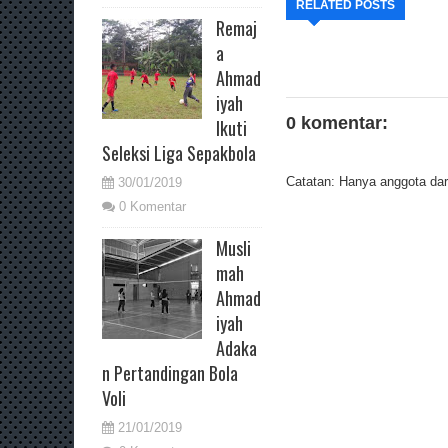
RELATED POSTS
Remaj
a
Ahmad
iyah
0 komentar:
Ikuti
Seleksi Liga Sepakbola
Catatan: Hanya anggota dari
30/01/2019
0 Komentar
Musli
mah
Ahmad
iyah
Adaka
n Pertandingan Bola
Voli
21/01/2019