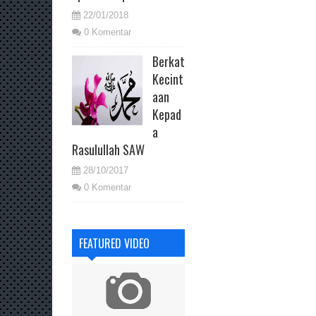
22/01/2018
0 Komentar
Berkat
Kecint
aan
Kepad
a
Rasulullah SAW
28/10/2017
0 Komentar
FEATURED VIDEO