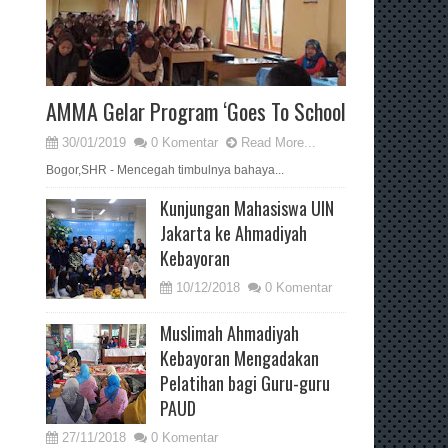
AMMA Gelar Program ‘Goes To School
30/01/2019
0 Komentar
Read More...
Bogor,SHR - Mencegah timbulnya bahaya...
Kunjungan Mahasiswa UIN
Jakarta ke Ahmadiyah
Kebayoran
10/12/2018
0 Komentar
Muslimah Ahmadiyah
Kebayoran Mengadakan
Pelatihan bagi Guru-guru
PAUD
27/11/2018
0 Komentar