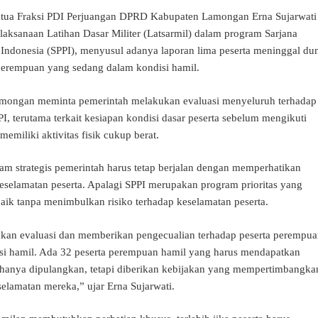
a Fraksi PDI Perjuangan DPRD Kabupaten Lamongan Erna Sujarwati
laksanaan Latihan Dasar Militer (Latsarmil) dalam program Sarjana
ndonesia (SPPI), menyusul adanya laporan lima peserta meninggal du
a perempuan yang sedang dalam kondisi hamil.
amongan meminta pemerintah melakukan evaluasi menyeluruh terhadap
I, terutama terkait kesiapan kondisi dasar peserta sebelum mengikuti
emiliki aktivitas fisik cukup berat.
ram strategis pemerintah harus tetap berjalan dengan memperhatikan
selamatan peserta. Apalagi SPPI merupakan program prioritas yang
baik tanpa menimbulkan risiko terhadap keselamatan peserta.
ukan evaluasi dan memberikan pengecualian terhadap peserta perempu
si hamil. Ada 32 peserta perempuan hamil yang harus mendapatkan
 hanya dipulangkan, tetapi diberikan kebijakan yang mempertimbangka
elamatan mereka,” ujar Erna Sujarwati.