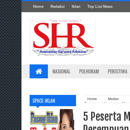
Home
Redaksi
Iklan
Top List News
NASIONAL
POLHUKAM
PERISTIWA
Home
Medan
SPACE-IKLAN
Perjuangan Lamongan Mendu
5 Peserta 
Perempuan 