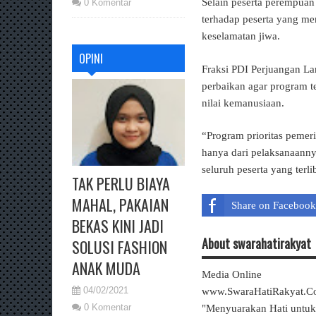
Selain peserta perempuan
0 Komentar
terhadap peserta yang me
keselamatan jiwa.
OPINI
Fraksi PDI Perjuangan La
perbaikan agar program t
nilai kemanusiaan.
“Program prioritas pemeri
hanya dari pelaksanaann
seluruh peserta yang terl
TAK PERLU BIAYA
MAHAL, PAKAIAN
Share on Facebook
BEKAS KINI JADI
About swarahatirakyat
SOLUSI FASHION
ANAK MUDA
Media Online
04/02/2021
www.SwaraHatiRakyat.
0 Komentar
"Menyuarakan Hati untu