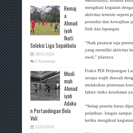
Menurutnya, kondisi keha
Remaj
mengikuti kegiatan denga
a
aktivitas tertentu sepert
Ahmad
prosedur dan kewajiban p
fisik dan lapangan.
iyah
Ikuti
“Naik pesawat saja perem
Seleksi Liga Sepakbola
yang memiliki aktivitas b
30/01/2019
awal,” jelasnya.
0 Komentar
Fraksi PDI Perjuangan La
Musli
serupa wajib diawali den
mah
melakukan pemetaan kond
Ahmad
faktor risiko kesehatan 
iyah
Adaka
“Setiap peserta harus dip
n Pertandingan Bola
pelatihan. Jangan sampai 
Voli
ketika mengikuti kegiata
21/01/2019