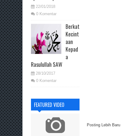
22/01/2018
0 Komentar
Berkat
Kecint
aan
Kepad
a
Rasulullah SAW
28/10/2017
0 Komentar
FEATURED VIDEO
Posting Lebih Baru