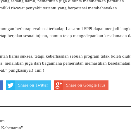
 yang sedang hamil, pemerintah juga diminta memberikan perhatian
miliki riwayat penyakit tertentu yang berpotensi membahayakan
mongan berharap evaluasi terhadap Latsarmil SPPI dapat menjadi lang
etap berjalan sesuai tujuan, namun tetap mengedepankan keselamatan d
ntah harus sukses, tetapi keberhasilan sebuah program tidak boleh diuk
ya, melainkan juga dari bagaimana pemerintah memastikan keselamatan
ibat,” pungkasnya.( Tim )
Share on Twitter
Share on Google Plus
Com
k Kebenaran"