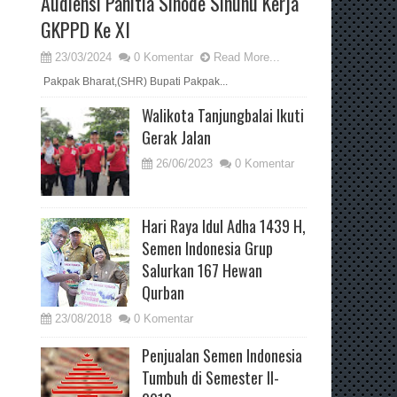
Audiensi Panitia Sinode Sinunu Kerja
GKPPD Ke XI
23/03/2024
0 Komentar
Read More...
Pakpak Bharat,(SHR) Bupati Pakpak...
Walikota Tanjungbalai Ikuti
Gerak Jalan
26/06/2023
0 Komentar
Hari Raya Idul Adha 1439 H,
Semen Indonesia Grup
Salurkan 167 Hewan
Qurban
23/08/2018
0 Komentar
Penjualan Semen Indonesia
Tumbuh di Semester II-