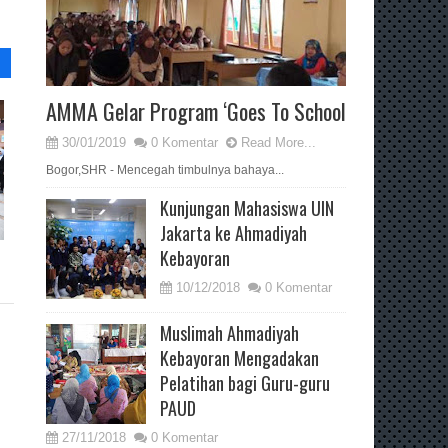
AMMA Gelar Program ‘Goes To School
30/01/2019
0 Komentar
Read More...
Bogor,SHR - Mencegah timbulnya bahaya...
Kunjungan Mahasiswa UIN
Jakarta ke Ahmadiyah
Kebayoran
10/12/2018
0 Komentar
Muslimah Ahmadiyah
Kebayoran Mengadakan
Pelatihan bagi Guru-guru
PAUD
27/11/2018
0 Komentar