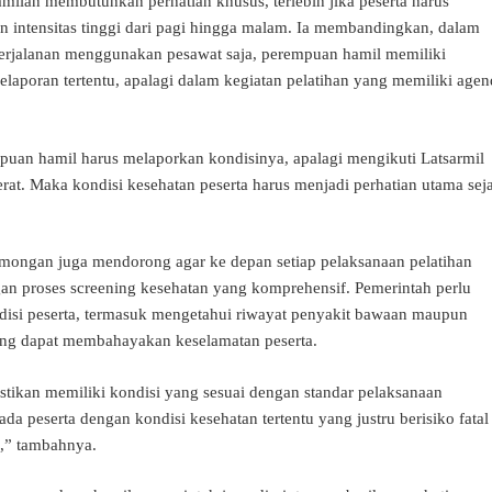
milan membutuhkan perhatian khusus, terlebih jika peserta harus
n intensitas tinggi dari pagi hingga malam. Ia membandingkan, dalam
i perjalanan menggunakan pesawat saja, perempuan hamil memiliki
elaporan tertentu, apalagi dalam kegiatan pelatihan yang memiliki age
puan hamil harus melaporkan kondisinya, apalagi mengikuti Latsarmil
erat. Maka kondisi kesehatan peserta harus menjadi perhatian utama sej
mongan juga mendorong agar ke depan setiap pelaksanaan pelatihan
gan proses screening kesehatan yang komprehensif. Pemerintah perlu
isi peserta, termasuk mengetahui riwayat penyakit bawaan maupun
yang dapat membahayakan keselamatan peserta.
astikan memiliki kondisi yang sesuai dengan standar pelaksanaan
ada peserta dengan kondisi kesehatan tertentu yang justru berisiko fatal
n,” tambahnya.