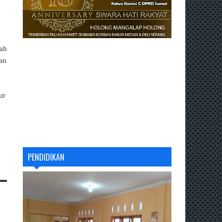
kah
an
ur
PENDIDIKAN