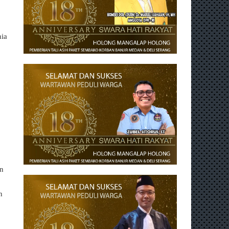
nia
an
n