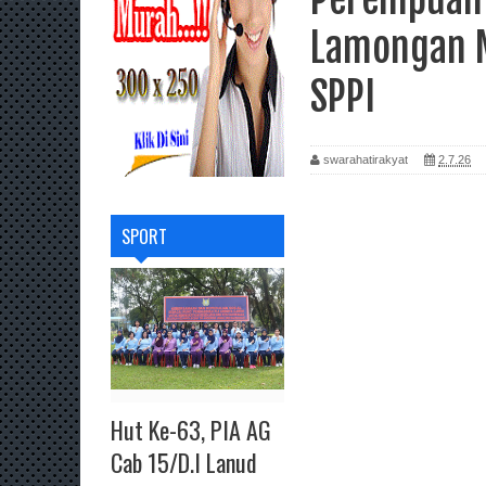
Lamongan M
SPPI
swarahatirakyat
2.7.26
SPORT
Hut Ke-63, PIA AG
Cab 15/D.I Lanud