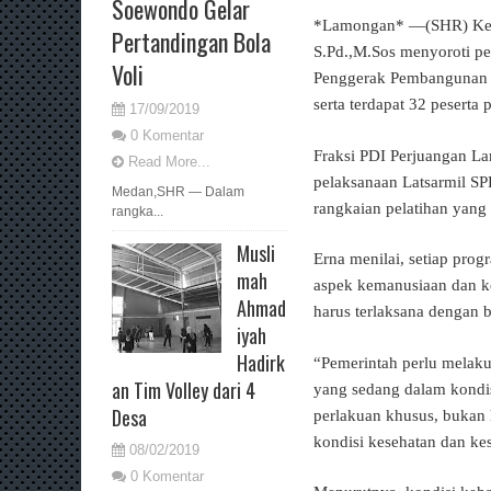
Soewondo Gelar
*Lamongan* —(SHR) Ketu
Pertandingan Bola
S.Pd.,M.Sos menyoroti pe
Voli
Penggerak Pembangunan I
serta terdapat 32 pesert
17/09/2019
0 Komentar
Fraksi PDI Perjuangan L
Read More...
pelaksanaan Latsarmil SPP
Medan,SHR — Dalam
rangkaian pelatihan yang m
rangka...
Musli
Erna menilai, setiap prog
mah
aspek kemanusiaan dan ke
Ahmad
harus terlaksana dengan 
iyah
Hadirk
“Pemerintah perlu melak
an Tim Volley dari 4
yang sedang dalam kondi
Desa
perlakuan khusus, bukan
kondisi kesehatan dan kes
08/02/2019
0 Komentar