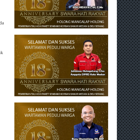
nda
ak