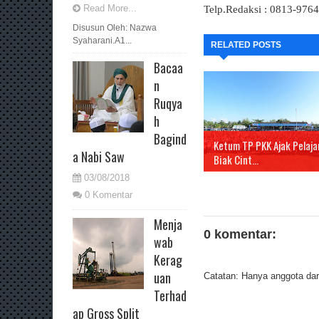
Read More...
Telp.Redaksi : 0813-976
Disusun Oleh: Nazwa
Syaharani.A1...
RELATED POSTS
Bacaa
n
Ruqya
h
Bagind
Ketum TP PKK Ajak Pelaja
a Nabi Saw
Biak Cint...
03/08/2018
0 Komentar
Menja
0 komentar:
wab
Kerag
uan
Catatan: Hanya anggota dari
Terhad
ap Gross Split