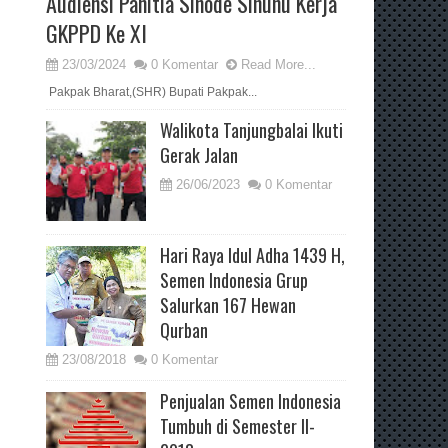
Audiensi Panitia Sinode Sinunu Kerja
GKPPD Ke XI
23/03/2024
0 Komentar
Read More...
Pakpak Bharat,(SHR) Bupati Pakpak...
Walikota Tanjungbalai Ikuti
Gerak Jalan
26/06/2023
0 Komentar
Hari Raya Idul Adha 1439 H,
Semen Indonesia Grup
Salurkan 167 Hewan
Qurban
23/08/2018
0 Komentar
Penjualan Semen Indonesia
Tumbuh di Semester II-