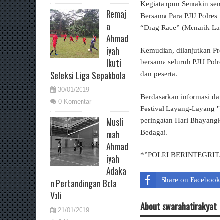
Kegiatanpun Semakin sema
Remaj
Bersama Para PJU Polres 
a
“Drag Race” (Menarik La
Ahmad
iyah
Kemudian, dilanjutkan Pro
Ikuti
bersama seluruh PJU Polre
Seleksi Liga Sepakbola
dan peserta.
30/01/2019
Berdasarkan informasi da
0 Komentar
Festival Layang-Layang "
Musli
peringatan Hari Bhayangk
mah
Bedagai.
Ahmad
*”POLRI BERINTEGRI
iyah
Adaka
Share on Facebook
n Pertandingan Bola
Voli
About swarahatirakyat
21/01/2019