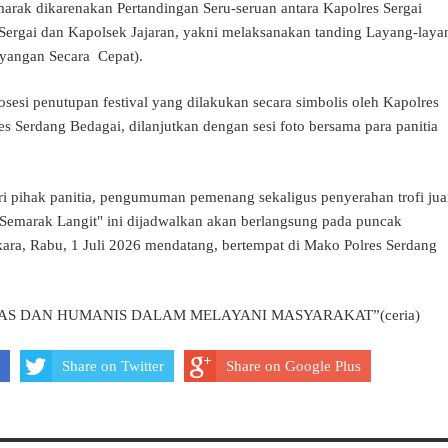
rak dikarenakan Pertandingan Seru-seruan antara Kapolres Sergai
Sergai dan Kapolsek Jajaran, yakni melaksanakan tanding Layang-laya
yangan Secara Cepat).
sesi penutupan festival yang dilakukan secara simbolis oleh Kapolres
s Serdang Bedagai, dilanjutkan dengan sesi foto bersama para panitia
ri pihak panitia, pengumuman pemenang sekaligus penyerahan trofi jua
Semarak Langit" ini dijadwalkan akan berlangsung pada puncak
ara, Rabu, 1 Juli 2026 mendatang, bertempat di Mako Polres Serdang
TAS DAN HUMANIS DALAM MELAYANI MASYARAKAT”(ceria)
Share on Twitter
Share on Google Plus