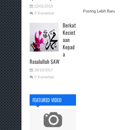
22/01/2018
Posting Lebih Baru
0 Komentar
Berkat
Kecint
aan
Kepad
a
Rasulullah SAW
28/10/2017
0 Komentar
FEATURED VIDEO