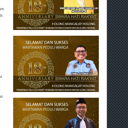
tan
eh
ya
at