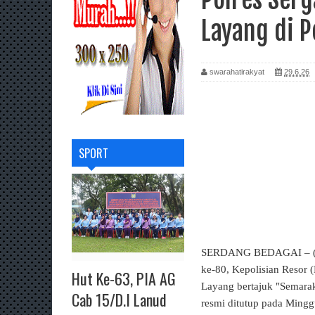
Layang di 
swarahatirakyat
29.6.26
SPORT
SERDANG BEDAGAI – (SH
ke-80, Kepolisian Resor 
Hut Ke-63, PIA AG
Layang bertajuk "Semarak
Cab 15/D.I Lanud
resmi ditutup pada Mingg