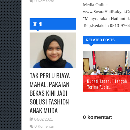
0 Komentar
Media Online
www.SwaraHatiRakyat.
"Menyuarakan Hati untu
OPINI
Telp.Redaksi : 0813-976
RELATED POSTS
TAK PERLU BIAYA
Bupati Tapanuli Tengah
MAHAL, PAKAIAN
Terima Audie...
BEKAS KINI JADI
SOLUSI FASHION
ANAK MUDA
0 komentar:
04/02/2021
0 Komentar