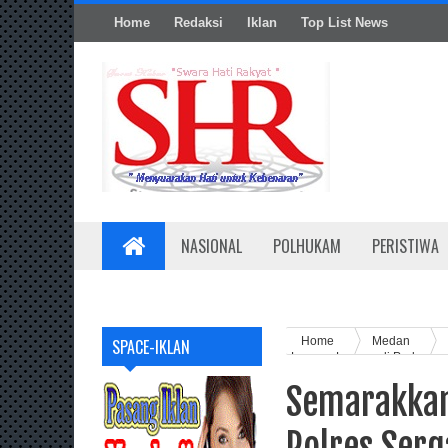
Home
Redaksi
Iklan
Top List News
NASIONAL
POLHUKAM
PERISTIWA
Home
Medan
SPACE-IKLAN
Layang-Layang di Perbaun
Semarakkan
Polres Serg