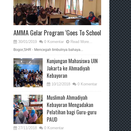
AMMA Gelar Program ‘Goes To School
30/01/2019
0 Komentar
Read More...
Bogor,SHR - Mencegah timbulnya bahaya...
Kunjungan Mahasiswa UIN
Jakarta ke Ahmadiyah
Kebayoran
10/12/2018
0 Komentar
Muslimah Ahmadiyah
Kebayoran Mengadakan
Pelatihan bagi Guru-guru
PAUD
27/11/2018
0 Komentar