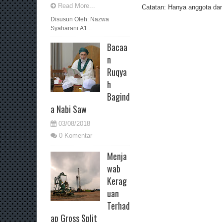
Read More...
Catatan: Hanya anggota dari
Disusun Oleh: Nazwa
Syaharani.A1...
Bacaa
n
Ruqya
h
Bagind
a Nabi Saw
03/08/2018
0 Komentar
Menja
wab
Kerag
uan
Terhad
ap Gross Split