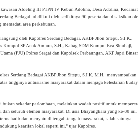
di kawasan Afdeling III PTPN IV Kebun Adolina, Desa Adolina, Kecama
dang Bedagai ini diikuti oleh sedikitnya 90 peserta dan disaksikan ol
g memadati area perkebunan.
 langsung oleh Kapolres Serdang Bedagai, AKBP Jhon Sitepu, S.I.K.,
es Kompol SP Anak Ampun, S.H., Kabag SDM Kompol Eva Sinuhaji,
at Utama (PJU) Polres Sergai dan Kapolsek Perbaungan, AKP Japri Binsar
lres Serdang Bedagai AKBP Jhon Sitepu, S.I.K, M.H., menyampaikan
atas tingginya antusiasme masyarakat dalam menjaga kelestarian buda
ini bukan sekadar perlombaan, melainkan wadah positif untuk memperer
olri dan seluruh elemen masyarakat. Di usia Bhayangkara yang ke-80 ini,
erus hadir dan menyatu di tengah-tengah masyarakat, salah satunya
dukung kearifan lokal seperti ini," ujar Kapolres.