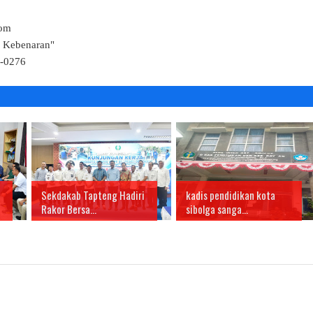
Com
k Kebenaran"
4-0276
Sekdakab Tapteng Hadiri
kadis pendidikan kota
Rakor Bersa...
sibolga sanga...