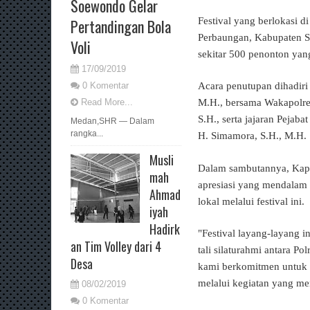
Soewondo Gelar
Festival yang berlokasi 
Pertandingan Bola
Perbaungan, Kabupaten Ser
Voli
sekitar 500 penonton yan
17/09/2019
0 Komentar
Acara penutupan dihadiri
Read More...
M.H., bersama Wakapolr
S.H., serta jajaran Pejab
Medan,SHR — Dalam
rangka...
H. Simamora, S.H., M.H.
Musli
Dalam sambutannya, Kapo
mah
apresiasi yang mendalam 
Ahmad
lokal melalui festival ini.
iyah
Hadirk
"Festival layang-layang 
an Tim Volley dari 4
tali silaturahmi antara P
Desa
kami berkomitmen untuk t
melalui kegiatan yang men
08/02/2019
0 Komentar