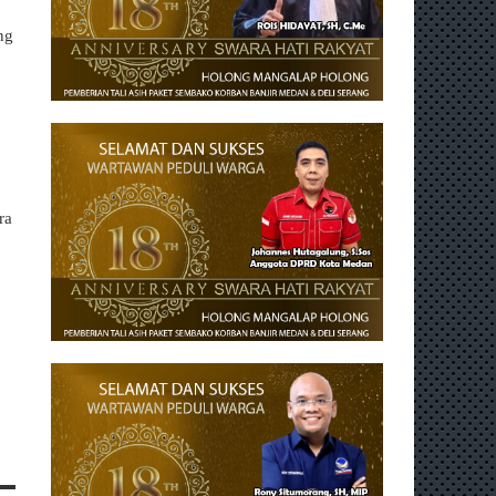
ng
ra