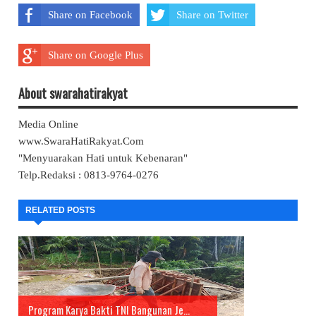
Share on Facebook
Share on Twitter
Share on Google Plus
About swarahatirakyat
Media Online
www.SwaraHatiRakyat.Com
"Menyuarakan Hati untuk Kebenaran"
Telp.Redaksi : 0813-9764-0276
RELATED POSTS
Program Karya Bakti TNI Bangunan Je...