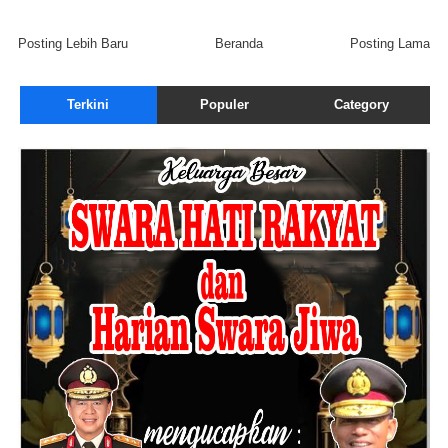
Posting Lebih Baru
Beranda
Posting Lama
Terkini
Populer
Category