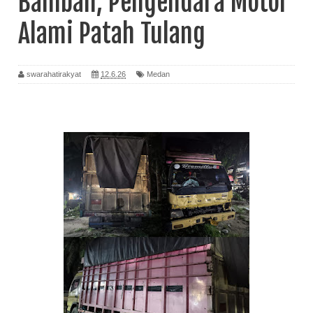
Bamban, Pengendara Motor
Alami Patah Tulang
swarahatirakyat
12.6.26
Medan