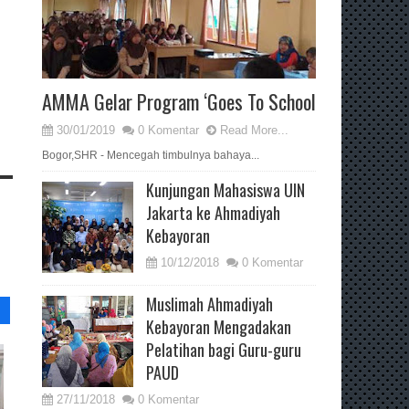
AMMA Gelar Program ‘Goes To School
30/01/2019
0 Komentar
Read More...
Bogor,SHR - Mencegah timbulnya bahaya...
Kunjungan Mahasiswa UIN
Jakarta ke Ahmadiyah
Kebayoran
10/12/2018
0 Komentar
Muslimah Ahmadiyah
Kebayoran Mengadakan
Pelatihan bagi Guru-guru
PAUD
27/11/2018
0 Komentar