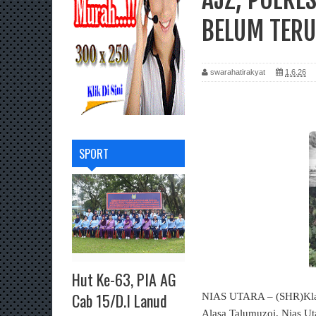
BELUM TERU
swarahatirakyat
1.6.26
SPORT
Hut Ke-63, PIA AG
Cab 15/D.I Lanud
NIAS UTARA – (SHR)Klarif
Alasa Talumuzoi, Nias Ut