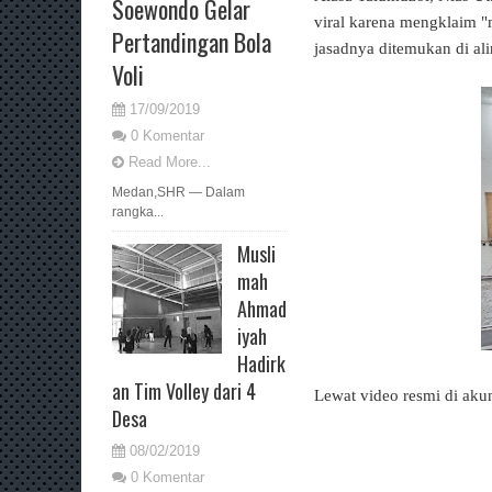
Soewondo Gelar
viral karena mengklaim "
Pertandingan Bola
jasadnya ditemukan di al
Voli
17/09/2019
0 Komentar
Read More...
Medan,SHR — Dalam
rangka...
Musli
mah
Ahmad
iyah
Hadirk
an Tim Volley dari 4
Lewat video resmi di aku
Desa
08/02/2019
0 Komentar