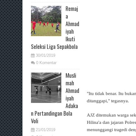
Remaj
a
Ahmad
iyah
Ikuti
Seleksi Liga Sepakbola
30/01/2019
0 Komentar
Musli
mah
Ahmad
"Itu tidak benar. Itu buka
iyah
ditanggapi," tegasnya.
Adaka
n Pertandingan Bola
AJZ ditemukan warga seki
Voli
Hilina'a dan jajaran Pol
menunggangi tragedi deng
21/01/2019