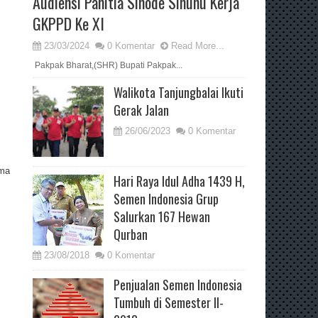
Audiensi Panitia Sinode Sinunu Kerja
GKPPD Ke XI
23/03/2024
0 Komentar
Read More...
Pakpak Bharat,(SHR) Bupati Pakpak...
Walikota Tanjungbalai Ikuti
Gerak Jalan
26/06/2023
0 Komentar
ama
Hari Raya Idul Adha 1439 H,
Semen Indonesia Grup
Salurkan 167 Hewan
Qurban
23/08/2018
0 Komentar
Penjualan Semen Indonesia
Tumbuh di Semester II-