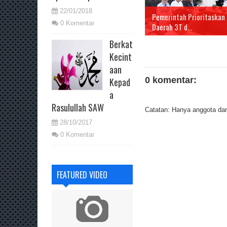
22/01/2018
Pemerintah Prioritaskan
0 Komentar
Daerah 3T d...
Berkat
Kecint
aan
0 komentar:
Kepad
a
Rasulullah SAW
Catatan: Hanya anggota dari
28/10/2017
0 Komentar
FEATURED VIDEO