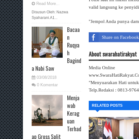
Read More...
valid langsung ke penyid
Disusun Oleh: Nazwa
Syaharani.A1...
"Jempol Anda punya dampa
Bacaa
n
Share on Facebook
Ruqya
h
About swarahatirakyat
Bagind
a Nabi Saw
Media Online
www.SwaraHatiRakyat.
03/08/2018
"Menyuarakan Hati untu
0 Komentar
Telp.Redaksi : 0813-976
Menja
wab
RELATED POSTS
Kerag
uan
Terhad
ap Gross Split