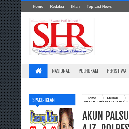
Home
Redaksi
Iklan
Top List News
NASIONAL
POLHUKAM
PERISTIWA
Home
Medan
SPACE-IKLAN
SEBAR INFORMASI BELUM
AKUN PALSU
AJZ, POLRE