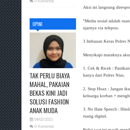
0 Komentar
Aksi ini langsung diresp
"Media sosial adalah ruan
OPINI
ujarnya via telepon.
3 Imbauan Keras Polres N
Menyikapi maraknya akun 
1. Cek & Ricek : Pastikan
TAK PERLU BIAYA
hanya dari Polres Nias.
MAHAL, PAKAIAN
2. Stop Hoax : Jangan iku
BEKAS KINI JADI
keluarga korban + meng
SOLUSI FASHION
ANAK MUDA
3. No Hate Speech : Hind
ruang digital.
04/02/2021
0 Komentar
Polisi saat ini masih me