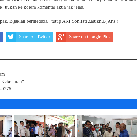
ik, bukan ke kolom komentar akun tak jelas.
k. Bijaklah bermedsos," tutup AKP Sonifati Zalukhu.( Aris )
Share on Twitter
Share on Google Plus
Com
k Kebenaran"
4-0276