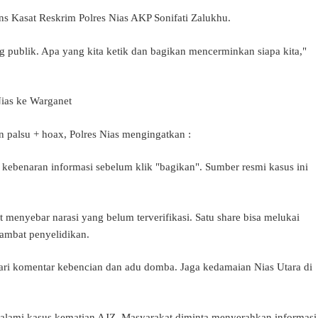
ons Kasat Reskrim Polres Nias AKP Sonifati Zalukhu.
g publik. Apa yang kita ketik dan bagikan mencerminkan siapa kita,"
ias ke Warganet
palsu + hoax, Polres Nias mengingatkan :
 kebenaran informasi sebelum klik "bagikan". Sumber resmi kasus ini
t menyebar narasi yang belum terverifikasi. Satu share bisa melukai
hambat penyelidikan.
ari komentar kebencian dan adu domba. Jaga kedamaian Nias Utara di
ndalami kasus kematian AJZ. Masyarakat diminta menyerahkan informasi