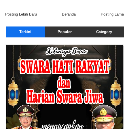
Posting Lebih Baru
Beranda
Posting Lama
Terkini
Populer
Category