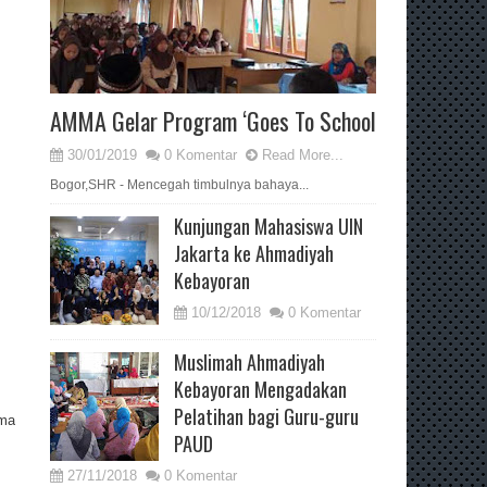
AMMA Gelar Program ‘Goes To School
30/01/2019
0 Komentar
Read More...
Bogor,SHR - Mencegah timbulnya bahaya...
Kunjungan Mahasiswa UIN
Jakarta ke Ahmadiyah
Kebayoran
10/12/2018
0 Komentar
Muslimah Ahmadiyah
Kebayoran Mengadakan
Pelatihan bagi Guru-guru
ama
PAUD
27/11/2018
0 Komentar