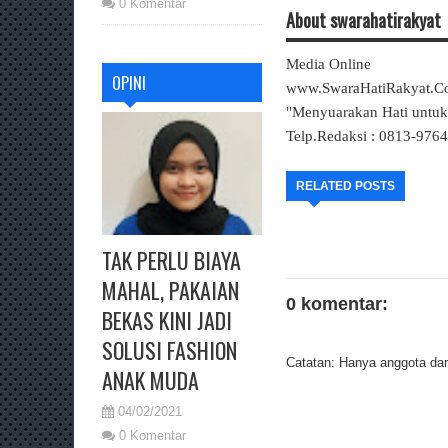
0 Komentar
About swarahatirakyat
Media Online
OPINI
www.SwaraHatiRakyat.
"Menyuarakan Hati untu
Telp.Redaksi : 0813-976
RELATED POSTS
TAK PERLU BIAYA
MAHAL, PAKAIAN
0 komentar:
BEKAS KINI JADI
SOLUSI FASHION
Catatan: Hanya anggota dari
ANAK MUDA
04/02/2021
0 Komentar