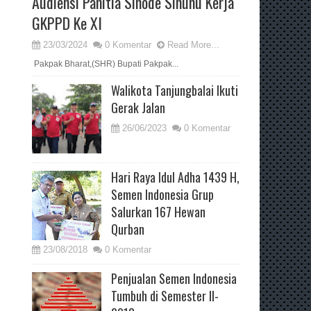
Audiensi Panitia Sinode Sinunu Kerja
GKPPD Ke XI
23/03/2024
0 Komentar
Read More...
Pakpak Bharat,(SHR) Bupati Pakpak...
Walikota Tanjungbalai Ikuti
Gerak Jalan
26/06/2023
0 Komentar
Hari Raya Idul Adha 1439 H,
Semen Indonesia Grup
Salurkan 167 Hewan
Qurban
23/08/2018
0 Komentar
Penjualan Semen Indonesia
Tumbuh di Semester II-