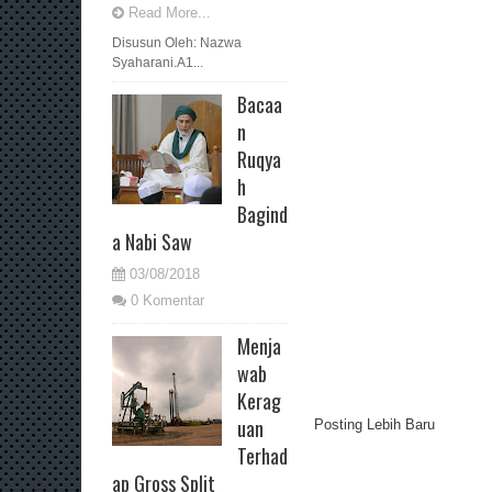
Read More...
Disusun Oleh: Nazwa
Syaharani.A1...
Bacaa
n
Ruqya
h
Bagind
a Nabi Saw
03/08/2018
0 Komentar
Menja
wab
Kerag
uan
Posting Lebih Baru
Terhad
ap Gross Split