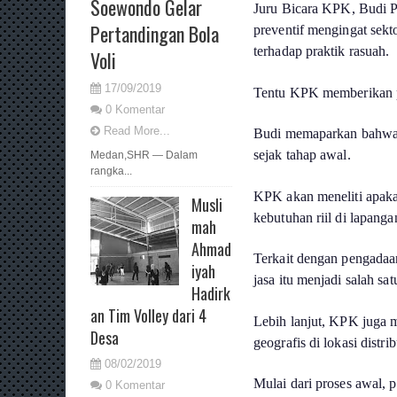
Soewondo Gelar
Juru Bicara KPK, Budi P
Pertandingan Bola
preventif mengingat sekt
terhadap praktik rasuah.
Voli
17/09/2019
Tentu KPK memberikan per
0 Komentar
Read More...
Budi memaparkan bahwa r
sejak tahap awal.
Medan,SHR — Dalam
rangka...
KPK akan meneliti apaka
Musli
kebutuhan riil di lapanga
mah
Ahmad
Terkait dengan pengadaa
iyah
jasa itu menjadi salah sa
Hadirk
an Tim Volley dari 4
Lebih lanjut, KPK juga m
Desa
geografis di lokasi distrib
08/02/2019
Mulai dari proses awal, 
0 Komentar