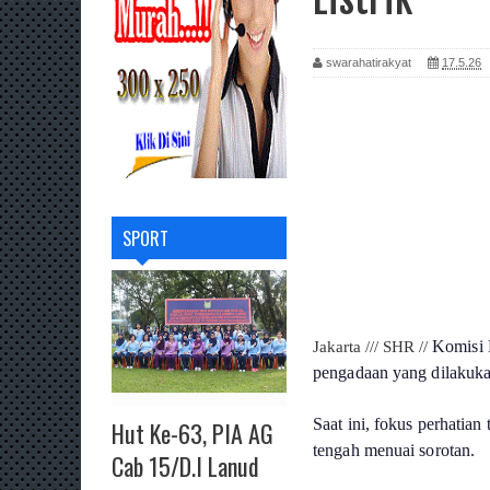
swarahatirakyat
17.5.26
SPORT
Komisi 
Jakarta /// SHR
//
pengadaan yang dilakuk
Saat ini, fokus perhatian
Hut Ke-63, PIA AG
tengah menuai sorotan.
Cab 15/D.I Lanud