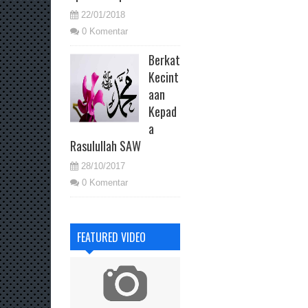
22/01/2018
0 Komentar
Berkat
Kecint
aan
Kepad
a
Rasulullah SAW
28/10/2017
0 Komentar
FEATURED VIDEO