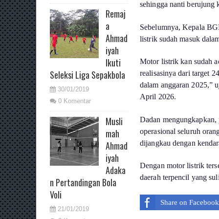
sehingga nanti berujung 
Remaj
a
Sebelumnya, Kepala BGN
Ahmad
listrik sudah masuk dal
iyah
Ikuti
Motor listrik kan sudah
Seleksi Liga Sepakbola
realisasinya dari target 
dalam anggaran 2025,” u
30/01/2019
April 2026.
0 Komentar
Musli
Dadan mengungkapkan, pem
operasional seluruh oran
mah
dijangkau dengan kendar
Ahmad
iyah
Dengan motor listrik ter
Adaka
daerah terpencil yang sul
n Pertandingan Bola
Voli
Share on Facebook
21/01/2019