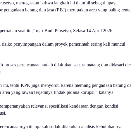
rasetyo, menegaskan bahwa langkah ini diambil sebagai upaya
or pengadaan barang dan jasa (PBJ) merupakan area yang paling renta
hatian soal itu," ujar Budi Prasetyo, Selasa 14 April 2026.
isiko penyimpangan dalam proyek pemerintah sering kali muncul
h proses perencanaan sudah dilakukan secara matang dan didasari ol
n.
n itu, tentu KPK juga menyoroti karena memang pengadaan barang d
tu area yang rawan terjadinya tindak pidana korupsi," katanya.
empertanyakan relevansi spesifikasi kendaraan dengan kondisi
usi.
perencanaannya itu apakah sudah dilakukan analisis kebutuhannya