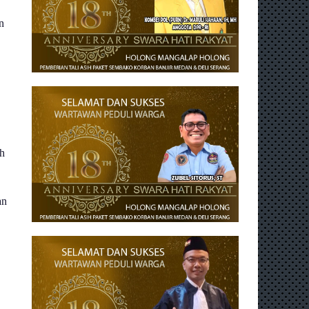
n
eh
an