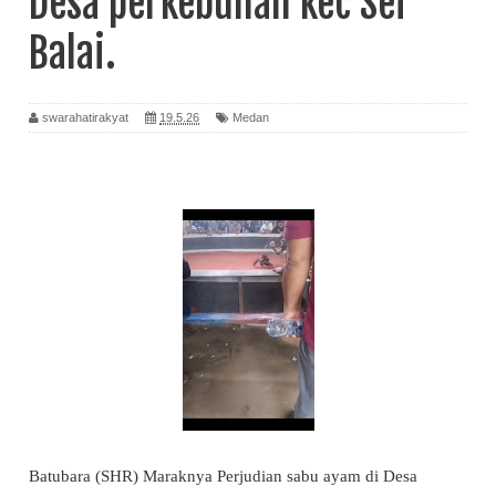
Desa perkebunan kec Sei
Balai.
swarahatirakyat
19.5.26
Medan
Batubara (SHR) Maraknya Perjudian sabu ayam di Desa