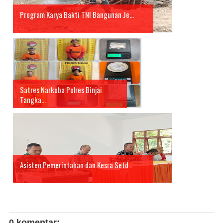
Program Karya Bakti TNI Bangunan Je...
Satres Narkoba Polres Binjai
Tangka...
Asisten Pemerintahan dan Kesra Setd...
0 komentar: