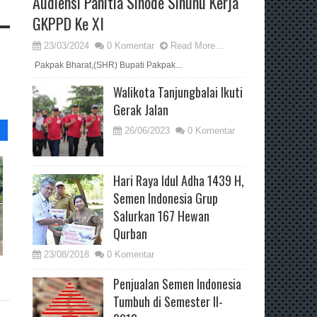
Audiensi Panitia Sinode Sinunu Kerja
GKPPD Ke XI
23/03/2024
0 Komentar
Read More...
Pakpak Bharat,(SHR) Bupati Pakpak...
Walikota Tanjungbalai Ikuti
Gerak Jalan
26/06/2023
0 Komentar
Hari Raya Idul Adha 1439 H,
Semen Indonesia Grup
Salurkan 167 Hewan
Qurban
23/08/2018
0 Komentar
Penjualan Semen Indonesia
Tumbuh di Semester II-