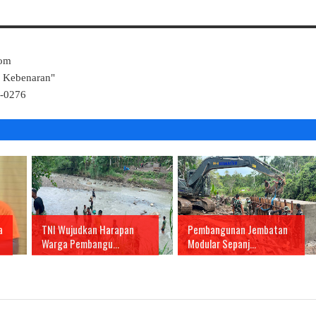
Com
k Kebenaran"
4-0276
a
TNI Wujudkan Harapan
Pembangunan Jembatan
Warga Pembangu...
Modular Sepanj...