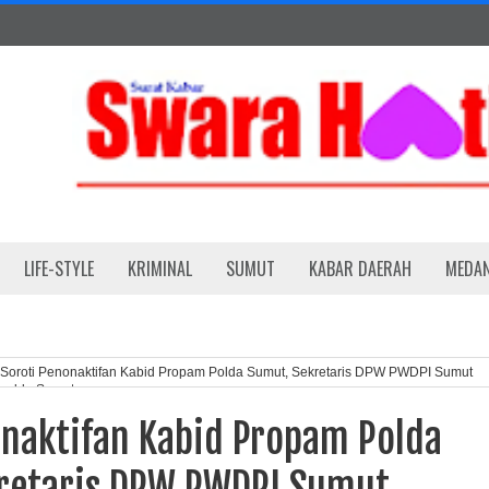
LIFE-STYLE
KRIMINAL
SUMUT
KABAR DAERAH
MEDA
Soroti Penonaktifan Kabid Propam Polda Sumut, Sekretaris DPW PWDPI Sumut
apolda Sumut
onaktifan Kabid Propam Polda
retaris DPW PWDPI Sumut