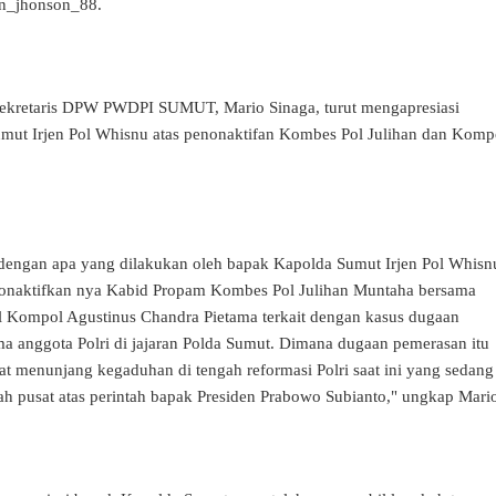
an_jhonson_88.
 Sekretaris DPW PWDPI SUMUT, Mario Sinaga, turut mengapresiasi
mut Irjen Pol Whisnu atas penonaktifan Kombes Pol Julihan dan Komp
dengan apa yang dilakukan oleh bapak Kapolda Sumut Irjen Pol Whisn
inonaktifkan nya Kabid Propam Kombes Pol Julihan Muntaha bersama
 Kompol Agustinus Chandra Pietama terkait dengan kasus dugaan
a anggota Polri di jajaran Polda Sumut. Dimana dugaan pemerasan itu
pat menunjang kegaduhan di tengah reformasi Polri saat ini yang sedang
ah pusat atas perintah bapak Presiden Prabowo Subianto," ungkap Mari