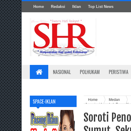
Home
Redaksi
Iklan
Top List News
NASIONAL
POLHUKAM
PERISTIWA
Home
Medan
SPACE-IKLAN
Apresiasi Langkah Tegas K
Soroti Pen
Sumut, Sek