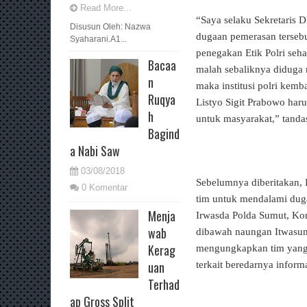
Read More...
“Saya selaku Sekretaris
Disusun Oleh: Nazwa
dugaan pemerasan terseb
Syaharani.A1...
penegakan Etik Polri seha
Bacaa
malah sebaliknya diduga m
n
maka institusi polri kemb
Ruqya
Listyo Sigit Prabowo haru
h
untuk masyarakat,” tanda
Bagind
a Nabi Saw
03/08/2018
Sebelumnya diberitakan,
0 Komentar
tim untuk mendalami dug
Menja
Irwasda Polda Sumut, K
wab
dibawah naungan Itwasum
Kerag
mengungkapkan tim yang 
uan
terkait beredarnya inform
Terhad
ap Gross Split