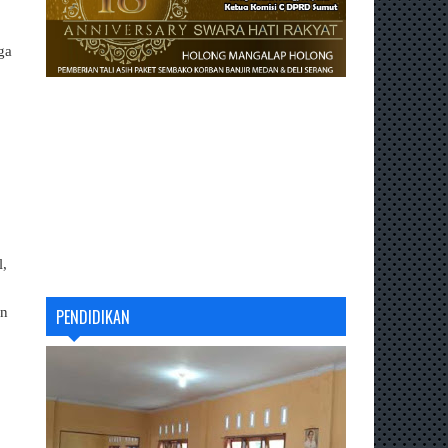
ga
l,
an
PENDIDIKAN