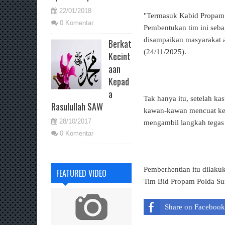
22/01/2018
"Termasuk Kabid Propam P
0 Komentar
Pembentukan tim ini seba
disampaikan masyarakat a
Berkat
(24/11/2025).
Kecint
aan
Kepad
a
Tak hanya itu, setelah 
Rasulullah SAW
kawan-kawan mencuat ke 
28/10/2017
mengambil langkah tegas
0 Komentar
Pemberhentian itu dilaku
FEATURED VIDEO
Tim Bid Propam Polda Su
Share on Facebook