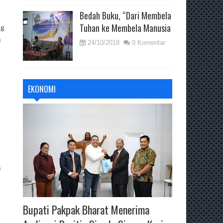
Bedah Buku, “Dari Membela
Tuhan ke Membela Manusia
ng
n
24/10/2018
0 Komentar
EKONOMI
n
Bupati Pakpak Bharat Menerima