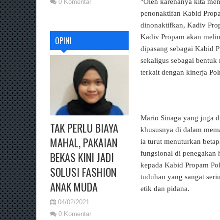
"Oleh karenanya kita me
0 Komentar
penonaktifan Kabid Propa
dinonaktifkan, Kadiv Pr
Kadiv Propam akan melin
OPINI
dipasang sebagai Kabid 
sekaligus sebagai bentuk
terkait dengan kinerja Po
Mario Sinaga yang juga d
TAK PERLU BIAYA
khususnya di dalam meman
MAHAL, PAKAIAN
ia turut menuturkan bet
fungsional di penegakan 
BEKAS KINI JADI
kepada Kabid Propam Pold
SOLUSI FASHION
tuduhan yang sangat seriu
ANAK MUDA
etik dan pidana.
04/02/2021
0 Komentar