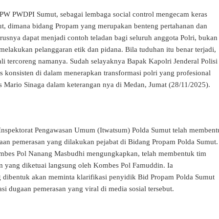
 DPW PWDPI Sumut, sebagai lembaga social control mengecam keras
ut, dimana bidang Propam yang merupakan benteng pertahanan dan
rusnya dapat menjadi contoh teladan bagi seluruh anggota Polri, bukan
elakukan pelanggaran etik dan pidana. Bila tuduhan itu benar terjadi,
ali tercoreng namanya. Sudah selayaknya Bapak Kapolri Jenderal Polisi
s konsisten di dalam menerapkan transformasi polri yang profesional
s Mario Sinaga dalam keterangan nya di Medan, Jumat (28/11/2025).
 Inspektorat Pengawasan Umum (Itwatsum) Polda Sumut telah membent
aan pemerasan yang dilakukan pejabat di Bidang Propam Polda Sumut.
ombes Pol Nanang Masbudhi mengungkapkan, telah membentuk tim
 yang diketuai langsung oleh Kombes Pol Famuddin. Ia
dibentuk akan meminta klarifikasi penyidik Bid Propam Polda Sumut
asi dugaan pemerasan yang viral di media sosial tersebut.