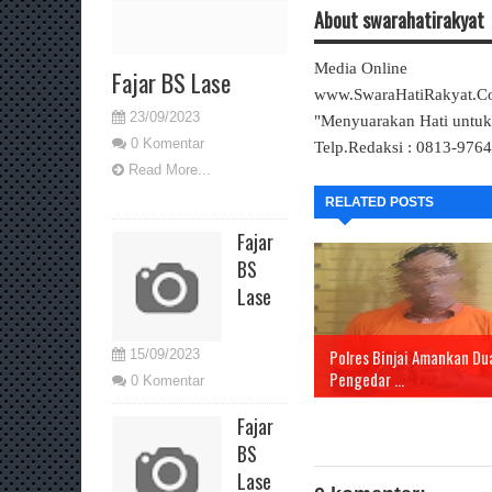
About swarahatirakyat
Media Online
Fajar BS Lase
www.SwaraHatiRakyat.
23/09/2023
"Menyuarakan Hati untu
0 Komentar
Telp.Redaksi : 0813-976
Read More...
RELATED POSTS
Fajar
BS
Lase
Polres Binjai Amankan Du
15/09/2023
Pengedar ...
0 Komentar
Fajar
BS
Lase