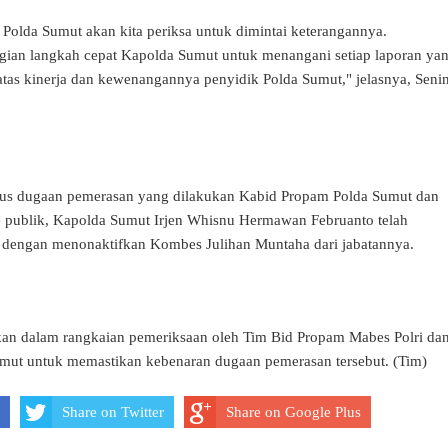
olda Sumut akan kita periksa untuk dimintai keterangannya.
gian langkah cepat Kapolda Sumut untuk menangani setiap laporan ya
tas kinerja dan kewenangannya penyidik Polda Sumut," jelasnya, Seni
kasus dugaan pemerasan yang dilakukan Kabid Propam Polda Sumut dan
publik, Kapolda Sumut Irjen Whisnu Hermawan Februanto telah
 dengan menonaktifkan Kombes Julihan Muntaha dari jabatannya.
kan dalam rangkaian pemeriksaan oleh Tim Bid Propam Mabes Polri da
mut untuk memastikan kebenaran dugaan pemerasan tersebut. (Tim)
Share on Twitter
Share on Google Plus