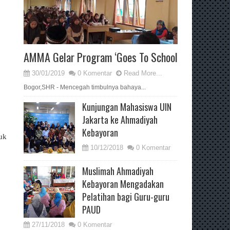
AMMA Gelar Program ‘Goes To School
30/01/2019
0 Komentar
Read More...
Bogor,SHR - Mencegah timbulnya bahaya...
Kunjungan Mahasiswa UIN
Jakarta ke Ahmadiyah
Kebayoran
uk
10/12/2018
0 Komentar
Muslimah Ahmadiyah
Kebayoran Mengadakan
Pelatihan bagi Guru-guru
PAUD
27/11/2018
0 Komentar