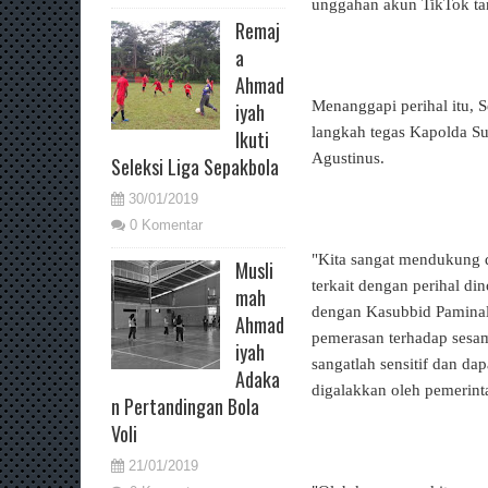
unggahan akun TikTok t
Remaj
a
Ahmad
Menanggapi perihal itu,
iyah
langkah tegas Kapolda Su
Ikuti
Agustinus.
Seleksi Liga Sepakbola
30/01/2019
0 Komentar
"Kita sangat mendukung 
Musli
terkait dengan perihal d
mah
dengan Kasubbid Paminal
Ahmad
pemerasan terhadap sesam
iyah
sangatlah sensitif dan da
Adaka
digalakkan oleh pemerint
n Pertandingan Bola
Voli
21/01/2019