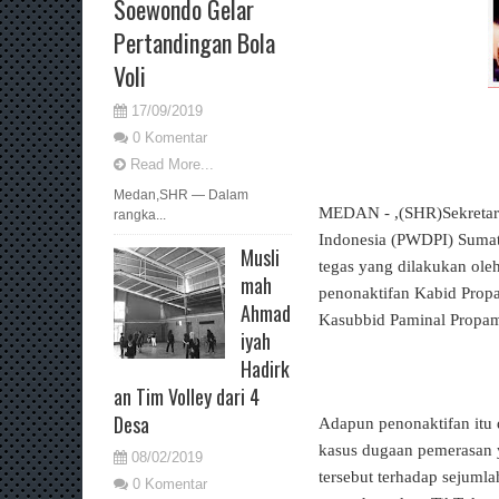
Soewondo Gelar
Pertandingan Bola
Voli
17/09/2019
0 Komentar
Read More...
Medan,SHR — Dalam
MEDAN - ,(SHR)Sekretar
rangka...
Indonesia (PWDPI) Sumat
Musli
tegas yang dilakukan ol
mah
penonaktifan Kabid Prop
Ahmad
Kasubbid Paminal Propam
iyah
Hadirk
an Tim Volley dari 4
Desa
Adapun penonaktifan itu 
kasus dugaan pemerasan 
08/02/2019
tersebut terhadap sejumla
0 Komentar