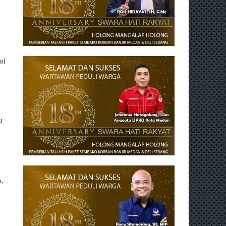
ol
u
o.