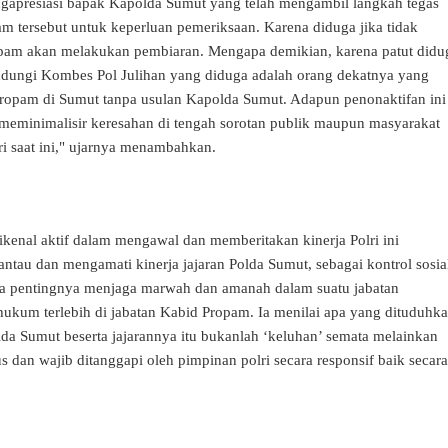
ngapresiasi bapak Kapolda Sumut yang telah mengambil langkah tegas
m tersebut untuk keperluan pemeriksaan. Karena diduga jika tidak
opam akan melakukan pembiaran. Mengapa demikian, karena patut didu
dungi Kombes Pol Julihan yang diduga adalah orang dekatnya yang
Propam di Sumut tanpa usulan Kapolda Sumut. Adapun penonaktifan ini
 meminimalisir keresahan di tengah sorotan publik maupun masyarakat
lri saat ini," ujarnya menambahkan.
ikenal aktif dalam mengawal dan memberitakan kinerja Polri ini
tau dan mengamati kinerja jajaran Polda Sumut, sebagai kontrol sosia
apa pentingnya menjaga marwah dan amanah dalam suatu jabatan
hukum terlebih di jabatan Kabid Propam. Ia menilai apa yang dituduhk
a Sumut beserta jajarannya itu bukanlah ‘keluhan’ semata melainkan
s dan wajib ditanggapi oleh pimpinan polri secara responsif baik secara