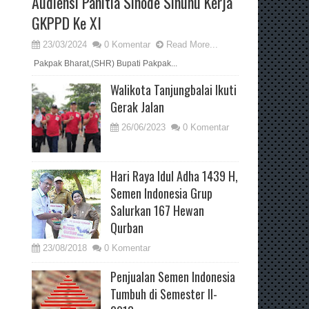
Audiensi Panitia Sinode Sinunu Kerja
GKPPD Ke XI
23/03/2024
0 Komentar
Read More...
Pakpak Bharat,(SHR) Bupati Pakpak...
Walikota Tanjungbalai Ikuti
Gerak Jalan
26/06/2023
0 Komentar
Hari Raya Idul Adha 1439 H,
Semen Indonesia Grup
Salurkan 167 Hewan
Qurban
23/08/2018
0 Komentar
Penjualan Semen Indonesia
Tumbuh di Semester II-