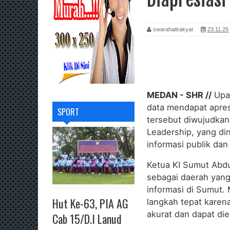
swarahatirakyat
23.11.25
MEDAN - SHR //
Upa
data mendapat apresi
SPORT
tersebut diwujudkan
Leadership, yang di
informasi publik dan
Ketua KI Sumut Abd
sebagai daerah yang
informasi di Sumut.
Hut Ke-63, PIA AG
langkah tepat karen
akurat dan dapat die
Cab 15/D.I Lanud