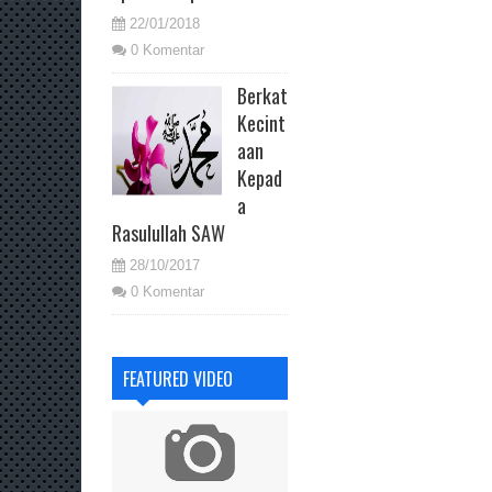
22/01/2018
0 Komentar
Berkat
Kecint
aan
Kepad
a
Rasulullah SAW
28/10/2017
0 Komentar
FEATURED VIDEO