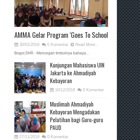
AMMA Gelar Program ‘Goes To School
30/01/2019
0 Komentar
Read More...
Bogor,SHR - Mencegah timbulnya bahaya...
Kunjungan Mahasiswa UIN
Jakarta ke Ahmadiyah
Kebayoran
10/12/2018
0 Komentar
Muslimah Ahmadiyah
Kebayoran Mengadakan
Pelatihan bagi Guru-guru
PAUD
27/11/2018
0 Komentar