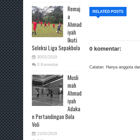
Remaj
RELATED POSTS
a
Ahmad
iyah
Ikuti
Seleksi Liga Sepakbola
0 komentar:
30/01/2019
0 Komentar
Catatan: Hanya anggota dari
Musli
mah
Ahmad
iyah
Adaka
n Pertandingan Bola
Voli
21/01/2019