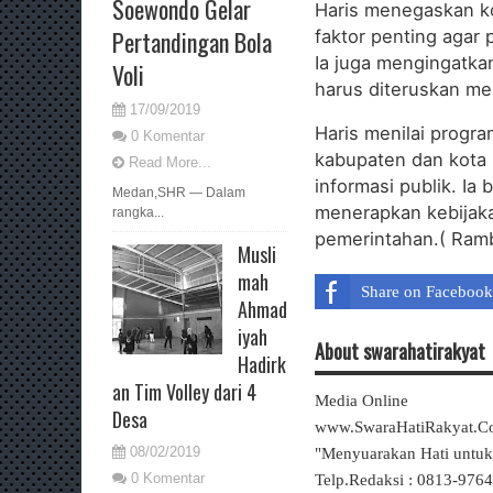
Soewondo Gelar
Haris menegaskan k
Pertandingan Bola
faktor penting agar
Ia juga mengingatkan
Voli
harus diteruskan me
17/09/2019
Haris menilai progra
0 Komentar
kabupaten dan kota 
Read More...
informasi publik. I
Medan,SHR — Dalam
menerapkan kebijaka
rangka...
pemerintahan.( Ram
Musli
mah
Share on Facebook
Ahmad
iyah
About swarahatirakyat
Hadirk
an Tim Volley dari 4
Media Online
Desa
www.SwaraHatiRakyat.
08/02/2019
"Menyuarakan Hati untu
0 Komentar
Telp.Redaksi : 0813-976