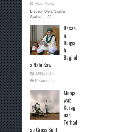
Read More...
Disusun Oleh: Nazwa
Syaharani.A1...
Bacaa
n
Ruqya
h
Bagind
a Nabi Saw
03/08/2018
0 Komentar
Menja
wab
Kerag
uan
Terhad
ap Gross Split