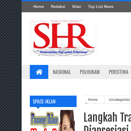
Home
Redaksi
Iklan
Top List News
NASIONAL
POLHUKAM
PERISTIWA
Home
Uncategories
SPACE-IKLAN
Sumut
Langkah Tr
Diapresias