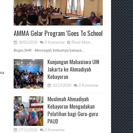
AMMA Gelar Program ‘Goes To School
30/01/2019
0 Komentar
Read More...
Bogor,SHR - Mencegah timbulnya bahaya...
Kunjungan Mahasiswa UIN
Jakarta ke Ahmadiyah
ama
Kebayoran
10/12/2018
0 Komentar
Muslimah Ahmadiyah
Kebayoran Mengadakan
Pelatihan bagi Guru-guru
PAUD
27/11/2018
0 Komentar