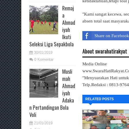
ketidaktahuan,tetapi soal
Remaj
a
"Kami sangat kecewa, seol
Ahmad
absen total saat masyarak
iyah
Ikuti
Share on Facebook
Seleksi Liga Sepakbola
About swarahatirakyat
30/01/2019
0 Komentar
Media Online
Musli
www.SwaraHatiRakyat.
mah
"Menyuarakan Hati untu
Ahmad
Telp.Redaksi : 0813-976
iyah
Adaka
RELATED POSTS
n Pertandingan Bola
Voli
21/01/2019