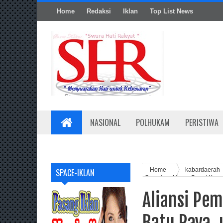
Home
Redaksi
Iklan
Top List News
NASIONAL
POLHUKAM
PERISTIWA
Home
kabardaerah
SPACE-IKLAN
Sumatera Utara: Copot Kapo
Aliansi Pe
Batu Raya,