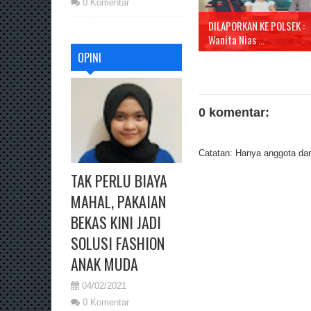
0 Komentar
DILAPORKAN KE POLSEK :
Wanita Nias ...
OPINI
0 komentar:
Catatan: Hanya anggota dari
TAK PERLU BIAYA
MAHAL, PAKAIAN
BEKAS KINI JADI
SOLUSI FASHION
ANAK MUDA
04/02/2021
0 Komentar