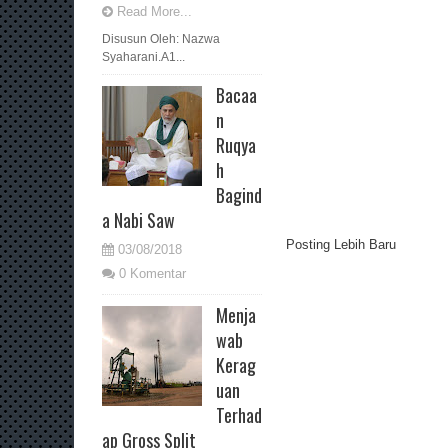
Read More...
Disusun Oleh: Nazwa
Syaharani.A1...
Bacaa
n
Ruqya
h
Bagind
a Nabi Saw
Posting Lebih Baru
03/08/2018
0 Komentar
Menja
wab
Kerag
uan
Terhad
ap Gross Split