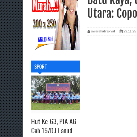
Utara: Cop
swarahatirakyat
29.11.25
SPORT
Hut Ke-63, PIA AG
Cab 15/D.I Lanud