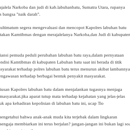
alela Narkoba dan judi di kab.labuhanbatu, Sumatra Utara, rupanya
 bangsa "naik darah".
 ultimatum segera mengevaluasi dan mencopot Kapolres labuhan batu
ptakan Kamtibmas dengan merajalelanya Narkoba,dan Judi di kabupate
aliansi pemuda peduli perubahan labuhan batu raya,dalam pernyataan
disi Kamtibmas di kabupaten Labuhan batu saat ini berada di titik
syarakat terhadap polres labuhan batu terus menurun akibat lambannya
engawasan terhadap berbagai bentuk penyakit masyarakat.
riusan Kapolres labuhan batu dalam menjalankan tugasnya menjaga
asyarakat.jika aparat tutup mata terhadap kejahatan yang jelas-jelas
uk apa kehadiran kepolisian di labuhan batu ini, ucap Tio
engetahui bahwa anak-anak muda kita terjebak dalam lingkaran
engaja membiarkan ini terus berjalan? jangan-jangan ini bukan lagi so