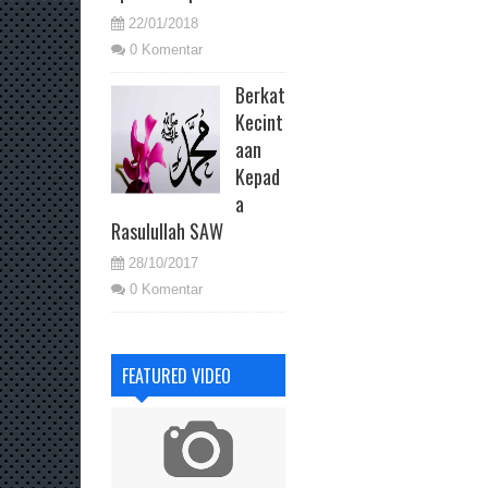
22/01/2018
0 Komentar
Berkat
Kecint
aan
Kepad
a
Rasulullah SAW
28/10/2017
0 Komentar
FEATURED VIDEO