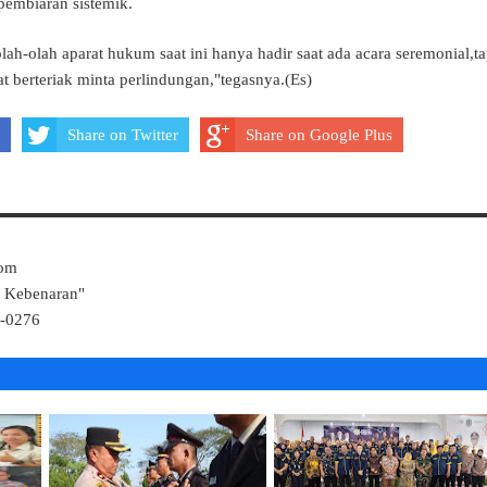
 pembiaran sistemik.
ah-olah aparat hukum saat ini hanya hadir saat ada acara seremonial,ta
at berteriak minta perlindungan,"tegasnya.(Es)
Share on Twitter
Share on Google Plus
Com
k Kebenaran"
4-0276