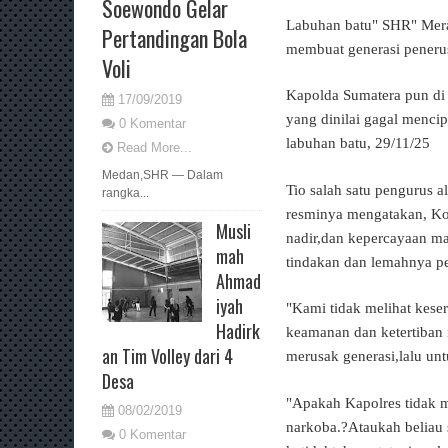
Soewondo Gelar
Labuhan batu" SHR" Meraj
Pertandingan Bola
membuat generasi penerus
Voli
Kapolda Sumatera pun di
17/09/2019
yang dinilai gagal menci
0 Komentar
labuhan batu, 29/11/25
Read More...
Medan,SHR — Dalam
Tio salah satu pengurus 
rangka...
resminya mengatakan, Kon
Musli
nadir,dan kepercayaan ma
mah
tindakan dan lemahnya p
Ahmad
iyah
"Kami tidak melihat kese
Hadirk
keamanan dan ketertiban m
an Tim Volley dari 4
merusak generasi,lalu unt
Desa
"Apakah Kapolres tidak m
08/02/2019
narkoba.?Ataukah beliau s
0 Komentar