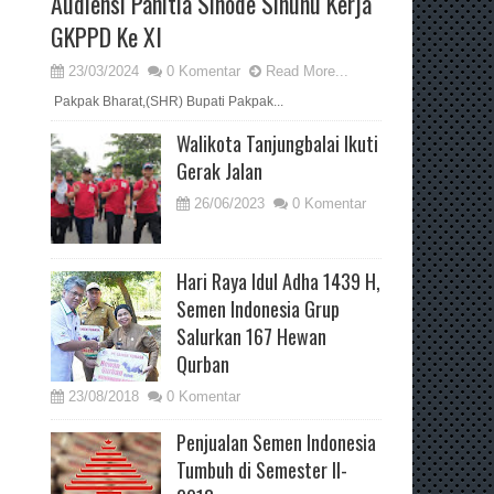
Audiensi Panitia Sinode Sinunu Kerja
GKPPD Ke XI
23/03/2024
0 Komentar
Read More...
Pakpak Bharat,(SHR) Bupati Pakpak...
Walikota Tanjungbalai Ikuti
Gerak Jalan
26/06/2023
0 Komentar
Hari Raya Idul Adha 1439 H,
Semen Indonesia Grup
Salurkan 167 Hewan
Qurban
23/08/2018
0 Komentar
Penjualan Semen Indonesia
Tumbuh di Semester II-