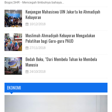
Bogor,SHR - Mencegah timbulnya bahaya...
Kunjungan Mahasiswa UIN Jakarta ke Ahmadiyah
Kebayoran
10/12/2018
Muslimah Ahmadiyah Kebayoran Mengadakan
Pelatihan bagi Guru-guru PAUD
27/11/2018
Bedah Buku, “Dari Membela Tuhan ke Membela
Manusia
24/10/2018
EKONOMI