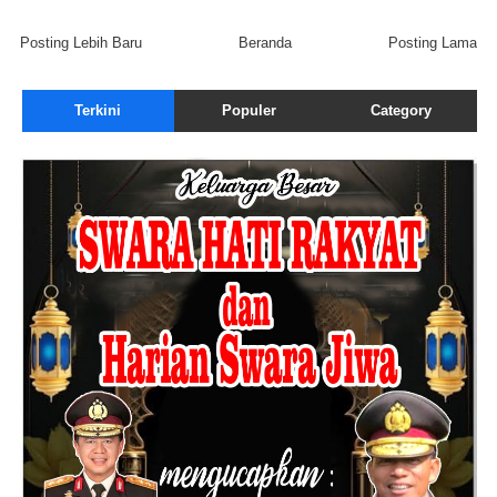
Posting Lebih Baru
Beranda
Posting Lama
Terkini
Populer
Category