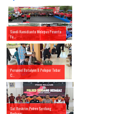
Sandi Kamidianto Melepas Peserta
Fu...
Personel Batalyon B Pelopor Tebar
C...
Sat Reskrim Polres Serdang
Bedagai ...