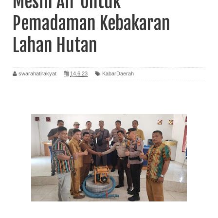
Mesin Air Untuk
Pemadaman Kebakaran
Lahan Hutan
swarahatirakyat
14.6.23
KabarDaerah