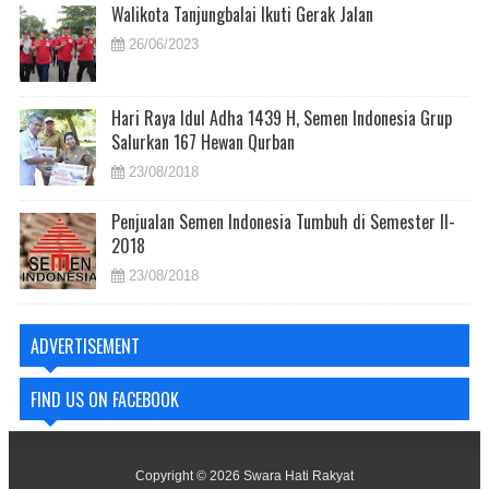
Walikota Tanjungbalai Ikuti Gerak Jalan
26/06/2023
Hari Raya Idul Adha 1439 H, Semen Indonesia Grup
Salurkan 167 Hewan Qurban
23/08/2018
Penjualan Semen Indonesia Tumbuh di Semester II-
2018
23/08/2018
ADVERTISEMENT
FIND US ON FACEBOOK
Copyright ©
2026
Swara Hati Rakyat