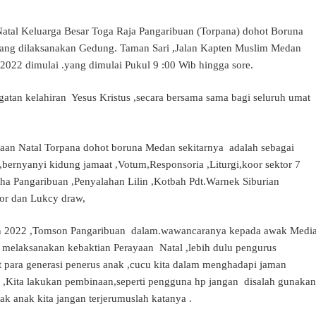
atal Keluarga Besar Toga Raja Pangaribuan (Torpana) dohot Boruna
yang dilaksanakan Gedung. Taman Sari ,Jalan Kapten Muslim Medan
-2022 dimulai .yang dimulai Pukul 9 :00 Wib hingga sore.
atan kelahiran Yesus Kristus ,secara bersama sama bagi seluruh umat
yaan Natal Torpana dohot boruna Medan sekitarnya adalah sebagai
 ,bernyanyi kidung jamaat ,Votum,Responsoria ,Liturgi,koor sektor 7
pha Pangaribuan ,Penyalahan Lilin ,Kotbah Pdt.Warnek Siburian
or dan Lukcy draw,
hun 2022 ,Tomson Pangaribuan dalam.wawancaranya kepada awak Medi
 melaksanakan kebaktian Perayaan Natal ,lebih dulu pengurus
it para generasi penerus anak ,cucu kita dalam menghadapi jaman
 ,Kita lakukan pembinaan,seperti pengguna hp jangan disalah gunakan
k anak kita jangan terjerumuslah katanya .