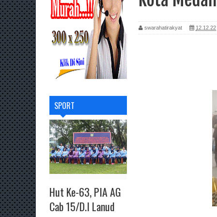
swarahatirakyat
12.12.22
SPORT
Hut Ke-63, PIA AG
Cab 15/D.I Lanud