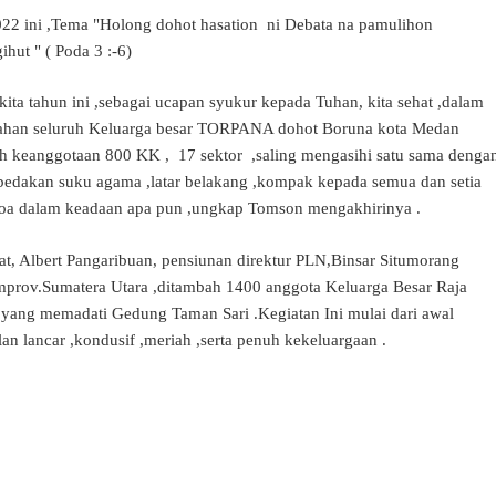
022 ini ,Tema "Holong dohot hasation ni Debata na pamulihon
hut " ( Poda 3 :-6)
kita tahun ini ,sebagai ucapan syukur kepada Tuhan, kita sehat ,dalam
han seluruh Keluarga besar TORPANA dohot Boruna kota Medan
ah keanggotaan 800 KK , 17 sektor ,saling mengasihi satu sama denga
bedakan suku agama ,latar belakang ,kompak kepada semua dan setia
doa dalam keadaan apa pun ,ungkap Tomson mengakhirinya .
at, Albert Pangaribuan, pensiunan direktur PLN,Binsar Situmorang
mprov.Sumatera Utara ,ditambah 1400 anggota Keluarga Besar Raja
ng memadati Gedung Taman Sari .Kegiatan Ini mulai dari awal
lan lancar ,kondusif ,meriah ,serta penuh kekeluargaan .