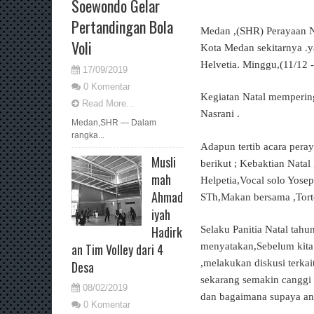
Soewondo Gelar
Pertandingan Bola
Medan ,(SHR) Perayaan N
Voli
Kota Medan sekitarnya .
Helvetia. Minggu,(11/12 
17/09/2019
0 Komentar
Kegiatan Natal mempering
Read More...
Nasrani .
Medan,SHR — Dalam
rangka...
Adapun tertib acara pera
Musli
berikut ; Kebaktian Natal
mah
Helpetia,Vocal solo Yose
Ahmad
STh,Makan bersama ,Tort
iyah
Hadirk
Selaku Panitia Natal ta
an Tim Volley dari 4
menyatakan,Sebelum kita
,melakukan diskusi terka
Desa
sekarang semakin canggi
08/02/2019
dan bagaimana supaya ana
0 Komentar