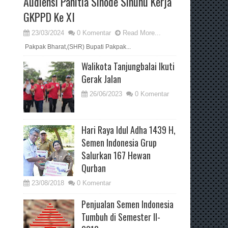
Audiensi Panitia Sinode Sinunu Kerja
GKPPD Ke XI
23/03/2024
0 Komentar
Read More...
Pakpak Bharat,(SHR) Bupati Pakpak...
Walikota Tanjungbalai Ikuti
Gerak Jalan
26/06/2023
0 Komentar
Hari Raya Idul Adha 1439 H,
Semen Indonesia Grup
Salurkan 167 Hewan
Qurban
23/08/2018
0 Komentar
Penjualan Semen Indonesia
Tumbuh di Semester II-