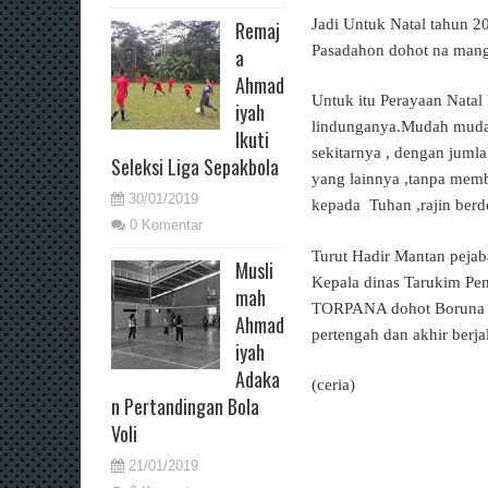
Jadi Untuk Natal tahun 2
Remaj
Pasadahon dohot na mangi
a
Ahmad
Untuk itu Perayaan Natal 
iyah
lindunganya.Mudah muda
Ikuti
sekitarnya , dengan juml
Seleksi Liga Sepakbola
yang lainnya ,tanpa mem
30/01/2019
kepada Tuhan ,rajin ber
0 Komentar
Turut Hadir Mantan pejab
Musli
Kepala dinas Tarukim Pe
mah
TORPANA dohot Boruna ya
Ahmad
pertengah dan akhir berja
iyah
Adaka
(ceria)
n Pertandingan Bola
Voli
21/01/2019