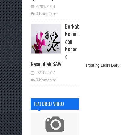
22/01/2018
0 Komentar
Berkat
Kecint
aan
Kepad
a
Rasulullah SAW
Posting Lebih Baru
28/10/2017
0 Komentar
FEATURED VIDEO