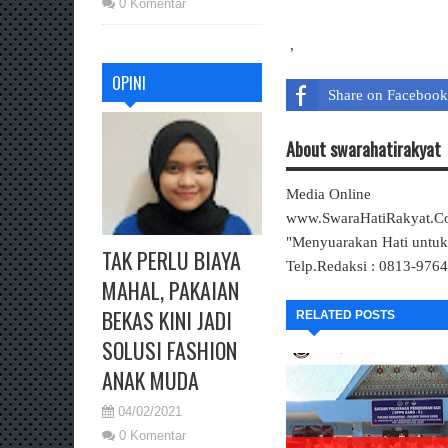
0 Komentar
,
OPINI
Share on Facebook
About swarahatirakyat
Media Online
www.SwaraHatiRakyat.
"Menyuarakan Hati untu
TAK PERLU BIAYA
Telp.Redaksi : 0813-976
MAHAL, PAKAIAN
BEKAS KINI JADI
RELATED POSTS
SOLUSI FASHION
ANAK MUDA
04/02/2021
0 Komentar