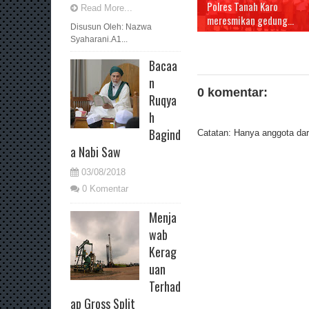
Polres Tanah Karo
Read More...
meresmikan gedung...
Disusun Oleh: Nazwa
Syaharani.A1...
Bacaa
n
0 komentar:
Ruqya
h
Bagind
Catatan: Hanya anggota dari
a Nabi Saw
03/08/2018
0 Komentar
Menja
wab
Kerag
uan
Terhad
ap Gross Split