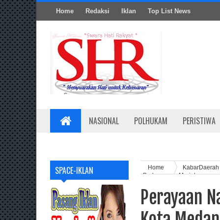
Home
Redaksi
Iklan
Top List News
NASIONAL
POLHUKAM
PERISTIWA
Home
KabarDaera
SPACE-IKLAN
Berlangsung Meriah
Perayaan N
Kota Medan