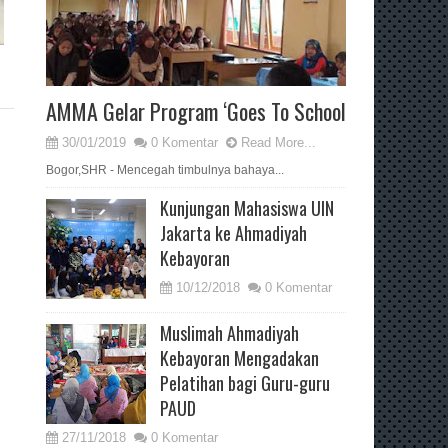
AMMA Gelar Program ‘Goes To School
30/01/2019
0 Komentar
Read More...
Bogor,SHR - Mencegah timbulnya bahaya...
Kunjungan Mahasiswa UIN
Jakarta ke Ahmadiyah
Kebayoran
10/12/2018
0 Komentar
Muslimah Ahmadiyah
Kebayoran Mengadakan
Pelatihan bagi Guru-guru
PAUD
27/11/2018
0 Komentar