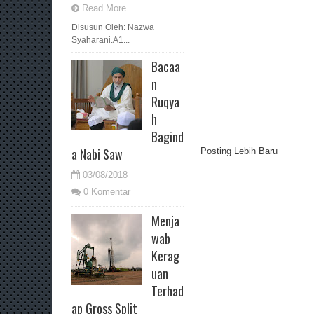
Read More...
Disusun Oleh: Nazwa
Syaharani.A1...
Bacaa
n
Ruqya
h
Bagind
a Nabi Saw
Posting Lebih Baru
03/08/2018
0 Komentar
Menja
wab
Kerag
uan
Terhad
ap Gross Split