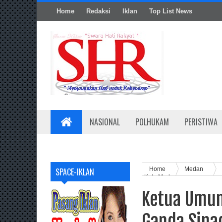
Home
Redaksi
Iklan
Top List News
NASIONAL
POLHUKAM
PERISTIWA
Home
Medan
SPACE-IKLAN
Kota Medan
Ketua Umum
Ganda Sina