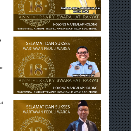
s
an
ai