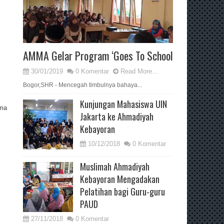
AMMA Gelar Program ‘Goes To School
30/01/2019
0 Komentar
Read More...
Bogor,SHR - Mencegah timbulnya bahaya...
Kunjungan Mahasiswa UIN
ama
Jakarta ke Ahmadiyah
Kebayoran
10/12/2018
0 Komentar
Muslimah Ahmadiyah
Kebayoran Mengadakan
Pelatihan bagi Guru-guru
PAUD
27/11/2018
0 Komentar