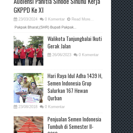
Audiensi Panitia Sinode Sinunu Kerja
GKPPD Ke XI
23/03/2024
0 Komentar
Read More...
Pakpak Bharat,(SHR) Bupati Pakpak...
Walikota Tanjungbalai Ikuti
Gerak Jalan
26/06/2023
0 Komentar
Hari Raya Idul Adha 1439 H,
Semen Indonesia Grup
Salurkan 167 Hewan
Qurban
23/08/2018
0 Komentar
Penjualan Semen Indonesia
Tumbuh di Semester II-