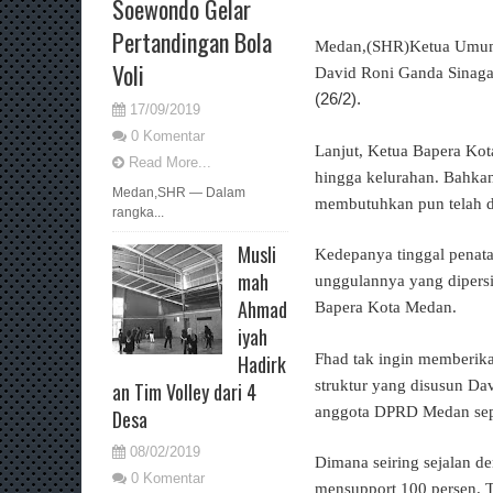
Soewondo Gelar
Pertandingan Bola
Medan,(SHR)Ketua Umum B
Voli
David Roni Ganda Sinaga
(26/2).
17/09/2019
0 Komentar
Lanjut, Ketua Bapera Ko
Read More...
hingga kelurahan. Bahka
Medan,SHR — Dalam
membutuhkan pun telah di
rangka...
Musli
Kedepanya tinggal penata
mah
unggulannya yang dipersi
Ahmad
Bapera Kota Medan.
iyah
Fhad tak ingin memberik
Hadirk
struktur yang disusun Da
an Tim Volley dari 4
anggota DPRD Medan sepe
Desa
08/02/2019
Dimana seiring sejalan d
0 Komentar
mensupport 100 persen. 