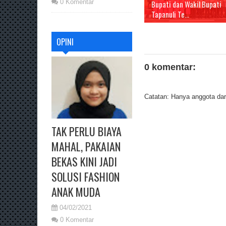
0 Komentar
Bupati dan Wakil Bupati
Tapanuli Te...
OPINI
0 komentar:
Catatan: Hanya anggota dari
TAK PERLU BIAYA
MAHAL, PAKAIAN
BEKAS KINI JADI
SOLUSI FASHION
ANAK MUDA
04/02/2021
0 Komentar