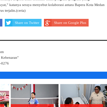
yat,” katanya seraya menyebut kolaborasi antara Bapera Kota Medan
 terjalin.(ceria)
Share on Twitter
Share on Google Plus
Com
k Kebenaran"
4-0276