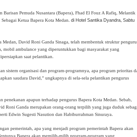
arisan Pemuda Nusantara (Bapera), Fhad El Fouz A Rafiq, Melantik
di Hotel Santika Dyandra, Sabtu
 Sebagai Ketua Bapera Kota Medan.
ta Medan, David Roni Ganda Sinaga, telah membentuk struktur penguru
n, mobil ambulance yang diperuntukkan bagi masyarakat yang
persiapkan saat pelantikan.
an sistem organisasi dan program-programnya, apa program prioritas d
apkan saudara David,” ungkapnya di sela-sela pelantikan pengurus
an penekanan apapun terhadap pengurus Bapera Kota Medan. Sebab,
vid Roni Ganda merupakan orang-orang terpilih yang juga duduk sebag
rti Edwin Sugesti Nasution dan Habiburrahman Sinuraya.
engan pemerintah, apa yang menjadi program pemerintah Bapera akan
Tentunya Bapera akan memilih-milih program-program yang