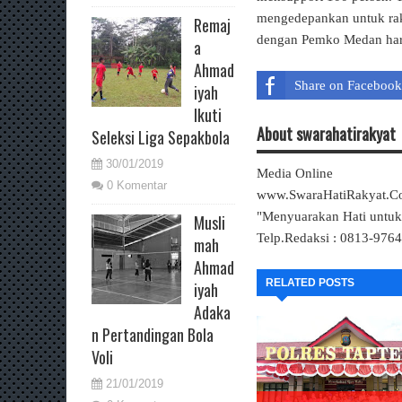
mengedepankan untuk rak
Remaj
dengan Pemko Medan harus
a
Ahmad
Share on Facebook
iyah
Ikuti
About swarahatirakyat
Seleksi Liga Sepakbola
30/01/2019
Media Online
0 Komentar
www.SwaraHatiRakyat.
"Menyuarakan Hati untu
Musli
Telp.Redaksi : 0813-976
mah
Ahmad
RELATED POSTS
iyah
Adaka
n Pertandingan Bola
Voli
21/01/2019