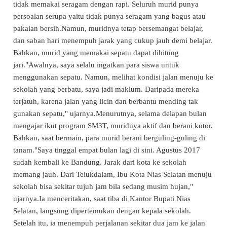
tidak memakai seragam dengan rapi. Seluruh murid punya
persoalan serupa yaitu tidak punya seragam yang bagus atau
pakaian bersih.Namun, muridnya tetap bersemangat belajar,
dan saban hari menempuh jarak yang cukup jauh demi belajar.
Bahkan, murid yang memakai sepatu dapat dihitung
jari."Awalnya, saya selalu ingatkan para siswa untuk
menggunakan sepatu. Namun, melihat kondisi jalan menuju ke
sekolah
yang berbatu, saya jadi maklum. Daripada mereka
terjatuh, karena jalan yang licin dan berbantu mending tak
gunakan sepatu," ujarnya.Menurutnya, selama delapan bulan
mengajar ikut program SM3T, muridnya aktif dan berani kotor.
Bahkan, saat bermain, para murid berani berguling-guling di
tanam."Saya tinggal empat bulan lagi di sini. Agustus 2017
sudah kembali ke Bandung. Jarak dari kota ke
sekolah
memang jauh. Dari Telukdalam, Ibu Kota
Nias Selatan
menuju
sekolah
bisa sekitar tujuh jam bila sedang musim hujan,"
ujarnya.Ia menceritakan, saat tiba di Kantor Bupati
Nias
Selatan
, langsung dipertemukan dengan kepala
sekolah
.
Setelah itu, ia menempuh perjalanan sekitar dua jam ke jalan