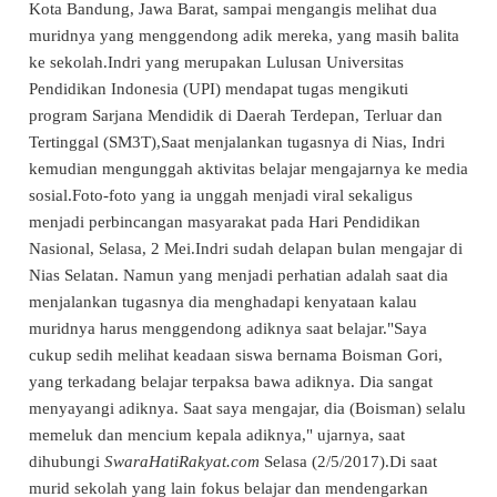
Kota Bandung, Jawa Barat, sampai mengangis melihat dua
muridnya yang menggendong adik mereka, yang masih balita
ke sekolah.Indri yang merupakan Lulusan Universitas
Pendidikan Indonesia (UPI) mendapat tugas mengikuti
program Sarjana Mendidik di Daerah Terdepan, Terluar dan
Tertinggal (SM3T),Saat menjalankan tugasnya di Nias, Indri
kemudian mengunggah aktivitas belajar mengajarnya ke media
sosial.Foto-foto yang ia unggah menjadi viral sekaligus
menjadi perbincangan masyarakat pada Hari Pendidikan
Nasional, Selasa, 2 Mei.Indri sudah delapan bulan mengajar di
Nias Selatan. Namun yang menjadi perhatian adalah saat dia
menjalankan tugasnya dia menghadapi kenyataan kalau
muridnya harus menggendong adiknya saat belajar."Saya
cukup sedih melihat keadaan siswa bernama Boisman Gori,
yang terkadang belajar terpaksa bawa adiknya. Dia sangat
menyayangi adiknya. Saat saya mengajar, dia (Boisman) selalu
memeluk dan mencium kepala adiknya," ujarnya, saat
dihubungi
SwaraHatiRakyat.com
Selasa (2/5/2017).Di saat
murid sekolah yang lain fokus belajar dan mendengarkan