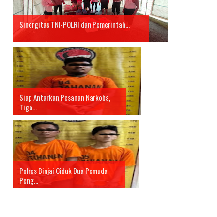
Sinergitas TNI-POLRI dan Pemerintah...
Siap Antarkan Pesanan Narkoba,
Tiga...
Polres Binjai Ciduk Dua Pemuda
Peng...