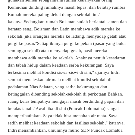
Kemudian dinding rumahnya masih tepas, dan beratap rumbia.
Rumah mereka paling dekat dengan
sekolah
ini,"
katanya.Sedangkan rumah Boisman sudah berlantai semen dan
beratap seng. Boisman dan Latin membawa adik mereka ke
sekolah
, jika orangtua mereka ke ladang, menyadap getah atau
pergi ke pasar."Setiap ibunya pergi ke pekan (pasar yang buka
seminggu sekali) atau menyadap getah, pasti mereka
membawa adik mereka ke
sekolah
. Anaknya penuh kesadaran,
dan tabah hidup dalam keadaan serba kekurangan. Saya
terkesima melihat kondisi siswa-siswi di sini," ujarnya.Indri
sempat meneteskan air mata melihat kondisi
sekolah
di
pedalaman
Nias Selatan
, yang serba kekurangan dan
ketinggalan dibanding
sekolah
-sekolah di perkotaan.Bahkan,
ruang kelas tempatnya mengajar masih berdinding papan dan
beralas tanah."Awal tiba di sini (Puncak Lolomatua) sangat
memperihatinkan. Saya tidak bisa menahan air mata. Saya
sedih melihat keadaan
sekolah
dan fasilitas
sekolah
," katanya.
Indri menambahkan, umumnya murid SDN Puncak Lomatua