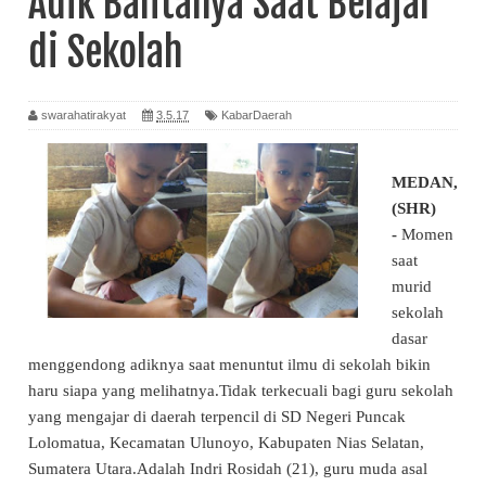
Adik Balitanya Saat Belajar
di Sekolah
swarahatirakyat
3.5.17
KabarDaerah
MEDAN,
(SHR)
-
Momen
saat
murid
sekolah
dasar
menggendong adiknya saat menuntut ilmu di sekolah bikin
haru siapa yang melihatnya.Tidak terkecuali bagi guru sekolah
yang mengajar di daerah terpencil di SD Negeri Puncak
Lolomatua, Kecamatan Ulunoyo, Kabupaten Nias Selatan,
Sumatera Utara.Adalah Indri Rosidah (21), guru muda asal