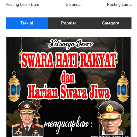
Posting Lebih Baru
Beranda
Posting Lama
Terkini
Populer
Category