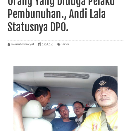
Orang Yang Diduga Pelaku
Pembunuhan., Andi Lala
Statusnya DPO.
swarahatirakyat
12.4.17
Slider