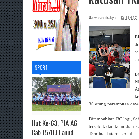
swarahatirakyat
14.4.17
B
du
se
Ju
SPORT
BC
Ni
A
ke
36 orang perempuan dewas
Ditambahkan BC lagi, Se
Hut Ke-63, PIA AG
tersebut, dan kemudian k
Cab 15/D.I Lanud
Terminal Internasional.