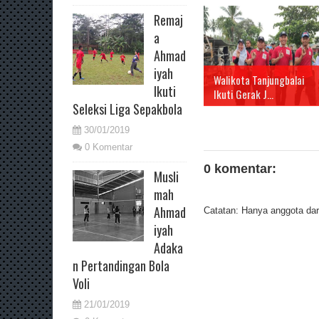
Remaj
a
Ahmad
iyah
Walikota Tanjungbalai
Ikuti
Ikuti Gerak J...
Seleksi Liga Sepakbola
30/01/2019
0 Komentar
0 komentar:
Musli
mah
Ahmad
Catatan: Hanya anggota dari
iyah
Adaka
n Pertandingan Bola
Voli
21/01/2019