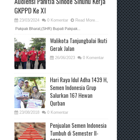
Audiensi Panitia Sinode Sinunu Kerja
GKPPD Ke XI
23/03/2024
0 Komentar
Read More...
Pakpak Bharat,(SHR) Bupati Pakpak...
Walikota Tanjungbalai Ikuti
Gerak Jalan
26/06/2023
0 Komentar
Hari Raya Idul Adha 1439 H,
Semen Indonesia Grup
Salurkan 167 Hewan
Qurban
23/08/2018
0 Komentar
Penjualan Semen Indonesia
Tumbuh di Semester II-