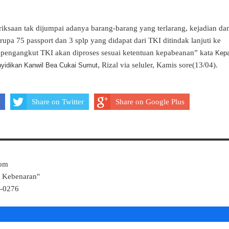
riksaan tak dijumpai adanya barang-barang yang terlarang, kejadian da
pa 75 passport dan 3 splp yang didapat dari TKI ditindak lanjuti ke
l pengangkut TKI akan diproses sesuai ketentuan kepabeanan” kata
Kepa
,
Rizal via seluler, Kamis sore(13/04).
yidikan Kanwil Bea Cukai Sumut
Share on Twitter
Share on Google Plus
Com
k Kebenaran"
4-0276