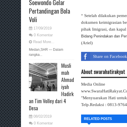
Soewondo Gelar
Pertandingan Bola
“ Setelah dilakukan peme
Voli
dokumen keimigrasian beru
17/09/2019
pihak Imigrasi, dan kapa
0 Komentar
Bidang Penindakan dan Pen
Read More...
(Ariel)
Medan,SHR — Dalam
rangka...
Share on Facebook
Musli
About swarahatirakyat
mah
Ahmad
Media Online
iyah
www.SwaraHatiRakyat.
Hadirk
"Menyuarakan Hati untu
an Tim Volley dari 4
Telp.Redaksi : 0813-976
Desa
08/02/2019
RELATED POSTS
0 Komentar