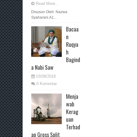
Read More...
Disusun Oleh: Nazwa
Syaharani.A1...
Bacaa
n
Ruqya
h
Bagind
a Nabi Saw
03/08/2018
0 Komentar
Menja
wab
Kerag
uan
Terhad
ap Gross Split