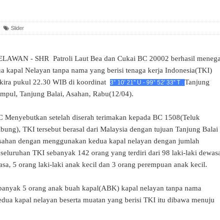
Slider
ELAWAN - SHR Patroli Laut Bea dan Cukai BC 20002 berhasil meneg
a kapal Nelayan tanpa nama yang berisi tenaga kerja Indonesia(TKI)
kira pukul 22.30 WIB di koordinat
Tanjung
3° 10' 21'' U - 99° 52' 33'' T .
mpul, Tanjung Balai, Asahan, Rabu(12/04).
 Menyebutkan setelah diserah terimakan kepada BC 1508(Teluk
bung), TKI tersebut berasal dari Malaysia dengan tujuan Tanjung Balai
sahan dengan menggunakan kedua kapal nelayan dengan jumlah
seluruhan TKI sebanyak 142 orang yang terdiri dari 98 laki-laki dewas
a, 5 orang laki-laki anak kecil dan 3 orang perempuan anak kecil.
banyak 5 orang anak buah kapal(ABK) kapal nelayan tanpa nama
edua kapal nelayan beserta muatan yang berisi TKI itu dibawa menuju