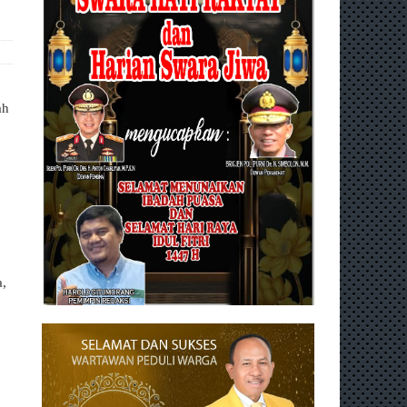
ah
a,