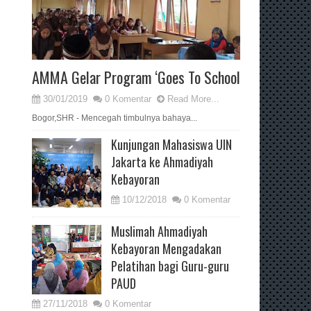
AMMA Gelar Program ‘Goes To School
30/01/2019
0 Komentar
Read More...
Bogor,SHR - Mencegah timbulnya bahaya...
Kunjungan Mahasiswa UIN
Jakarta ke Ahmadiyah
Kebayoran
10/12/2018
0 Komentar
Muslimah Ahmadiyah
Kebayoran Mengadakan
Pelatihan bagi Guru-guru
PAUD
27/11/2018
0 Komentar