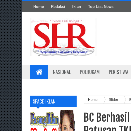
Home
Redaksi
Iklan
Top List News
NASIONAL
POLHUKAM
PERISTIWA
Home
Slider
B
SPACE-IKLAN
BC Berhasil
Ratusan TK