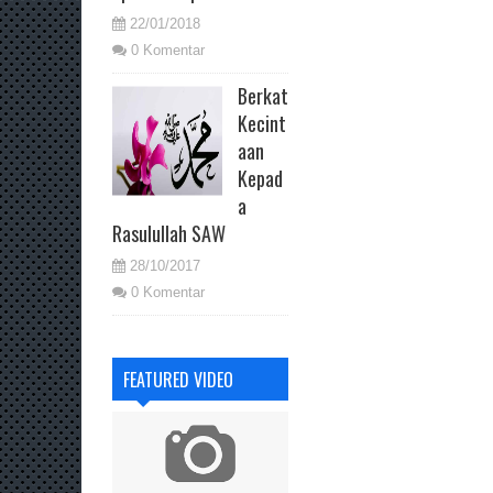
22/01/2018
0 Komentar
Berkat
Kecint
aan
Kepad
a
Rasulullah SAW
28/10/2017
0 Komentar
FEATURED VIDEO