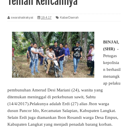
Teman Kencannya
swarahatirakyat
19.4.17
KabarDaerah
BINJAI,
(SHR) -
Petugas
kepolisia
n berhasil
menangk
ap pelaku
pembunuhan Amerud Desi Mariani (24), wanita yang
ditemukan meninggal di perkebunan sawit, Sabtu
(14/4/2017).Pelakunya adalah Erdi (27) alias Jhon warga
dusun Pancor Ido, Kecamatan Salapian, Kabupaten Langkat.
Selain Erdi juga diamankan Ibon Rosandi warga Desa Empus,
Kabupaten Langkat yang menjadi penadah barang korban.