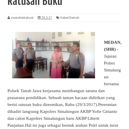
Ratusan Buku
swarahatirakyat
29.3.17
KabarDaerah
MEDAN,
(SHR) -
Jajaran
Polres
Simalung
un
bersama
Polsek Tanah Jawa kerjasama membangun sarana dan
prasarana pendidikan. Sebuah taman bacaan didirikan yang
berisi ratusan buku diresmikan, Rabu (29/3/2017).Peresmian
dihadiri langsung Kapolres Simalungun AKBP Yofie Girianto
dan calon Kapolres Simalungun baru AKBP Liberti
Panjaitan.Hal ini juga sebagai bentuk arahan Polri untuk turut