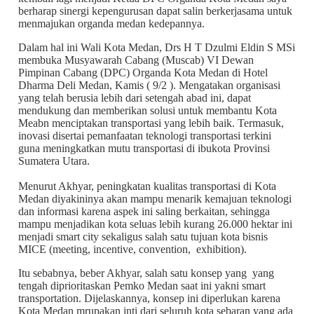
berharap sinergi kepengurusan dapat salin berkerjasama untuk
menmajukan organda medan kedepannya.
Dalam hal ini Wali Kota Medan, Drs H T Dzulmi Eldin S MSi
membuka Musyawarah Cabang (Muscab) VI Dewan
Pimpinan Cabang (DPC) Organda Kota Medan di Hotel
Dharma Deli Medan, Kamis ( 9/2 ). Mengatakan organisasi
yang telah berusia lebih dari setengah abad ini, dapat
mendukung dan memberikan solusi untuk membantu Kota
Meabn menciptakan transportasi yang lebih baik. Termasuk,
inovasi disertai pemanfaatan teknologi transportasi terkini
guna meningkatkan mutu transportasi di ibukota Provinsi
Sumatera Utara.
Menurut Akhyar, peningkatan kualitas transportasi di Kota
Medan diyakininya akan mampu menarik kemajuan teknologi
dan informasi karena aspek ini saling berkaitan, sehingga
mampu menjadikan kota seluas lebih kurang 26.000 hektar ini
menjadi smart city sekaligus salah satu tujuan kota bisnis
MICE (meeting, incentive, convention, exhibition).
Itu sebabnya, beber Akhyar, salah satu konsep yang yang
tengah diprioritaskan Pemko Medan saat ini yakni smart
transportation. Dijelaskannya, konsep ini diperlukan karena
Kota Medan mrupakan inti dari seluruh kota sebaran yang ada