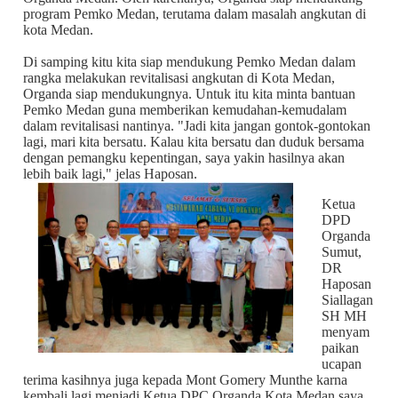
program Pemko Medan, terutama dalam masalah angkutan di
kota Medan.
Di samping kitu kita siap mendukung Pemko Medan dalam
rangka melakukan revitalisasi angkutan di Kota Medan,
Organda siap mendukungnya. Untuk itu kita minta bantuan
Pemko Medan guna memberikan kemudahan-kemudalam
dalam revitalisasi nantinya. "Jadi kita jangan gontok-gontokan
lagi, mari kita bersatu. Kalau kita bersatu dan duduk bersama
dengan pemangku kepentingan, saya yakin hasilnya akan
lebih baik lagi," jelas Haposan.
Ketua
DPD
Organda
Sumut,
DR
Haposan
Siallagan
SH MH
menyam
paikan
ucapan
terima kasihnya juga kepada Mont Gomery Munthe karna
kembali lagi menjadi Ketua DPC Organda Kota Medan saya