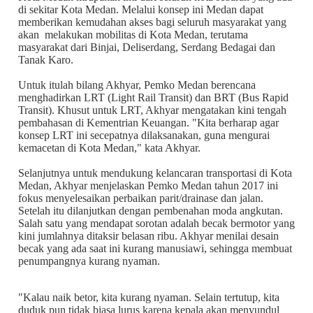
di sekitar Kota Medan. Melalui konsep ini Medan dapat
memberikan kemudahan akses bagi seluruh masyarakat yang
akan melakukan mobilitas di Kota Medan, terutama
masyarakat dari Binjai, Deliserdang, Serdang Bedagai dan
Tanak Karo.
Untuk itulah bilang Akhyar, Pemko Medan berencana
menghadirkan LRT (Light Rail Transit) dan BRT (Bus Rapid
Transit). Khusut untuk LRT, Akhyar mengatakan kini tengah
pembahasan di Kementrian Keuangan. "Kita berharap agar
konsep LRT ini secepatnya dilaksanakan, guna mengurai
kemacetan di Kota Medan," kata Akhyar.
Selanjutnya untuk mendukung kelancaran transportasi di Kota
Medan, Akhyar menjelaskan Pemko Medan tahun 2017 ini
fokus menyelesaikan perbaikan parit/drainase dan jalan.
Setelah itu dilanjutkan dengan pembenahan moda angkutan.
Salah satu yang mendapat sorotan adalah becak bermotor yang
kini jumlahnya ditaksir belasan ribu. Akhyar menilai desain
becak yang ada saat ini kurang manusiawi, sehingga membuat
penumpangnya kurang nyaman.
"Kalau naik betor, kita kurang nyaman. Selain tertutup, kita
duduk pun tidak biasa lurus karena kepala akan menyundul