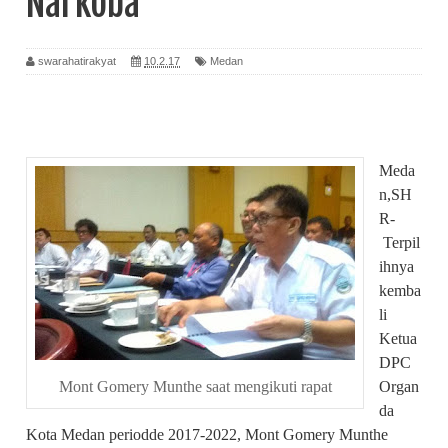
Narkoba
swarahatirakyat
10.2.17
Medan
Meda
n,SH
R-
Terpil
ihnya
kemba
li
Ketua
DPC
Organ
Mont Gomery Munthe saat mengikuti rapat
da
Kota Medan periodde 2017-2022, Mont Gomery Munthe