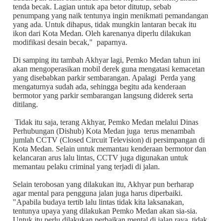
tenda becak. Lagian untuk apa betor ditutup, sebab
penumpang yang naik tentunya ingin menikmati pemandangan
yang ada. Untuk dihapus, tidak mungkin lantaran becak itu
ikon dari Kota Medan. Oleh karenanya diperlu dilakukan
modifikasi desain becak," paparnya.
Di samping itu tambah Akhyar lagi, Pemko Medan tahun ini
akan mengoperasikan mobil derek guna mengatasi kemacetan
yang disebabkan parkir sembarangan. Apalagi Perda yang
mengaturnya sudah ada, sehingga begitu ada kenderaan
bermotor yang parkir sembarangan langsung diderek serta
ditilang.
Tidak itu saja, terang Akhyar, Pemko Medan melalui Dinas
Perhubungan (Dishub) Kota Medan juga terus menambah
jumlah CCTV (Closed Circuit Television) di persimpangan di
Kota Medan. Selain untuk memantau kenderaan bermotor dan
kelancaran arus lalu lintas, CCTV juga digunakan untuk
memantau pelaku criminal yang terjadi di jalan.
Selain terobosan yang dilakukan itu, Akhyar pun berharap
agar mental para pengguna jalan juga harus diperbaiki.
"Apabila budaya tertib lalu lintas tidak kita laksanakan,
tentunya upaya yang dilakukan Pemko Medan akan sia-sia.
Untuk itu perlu dilakukan perbaikan mental di jalan raya, tidak