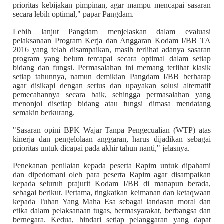
prioritas kebijakan pimpinan, agar mampu mencapai sasaran
secara lebih optimal," papar Pangdam.
Lebih lanjut Pangdam menjelaskan dalam evaluasi
pelaksanaan Program Kerja dan Anggaran Kodam I/BB TA
2016 yang telah disampaikan, masih terlihat adanya sasaran
program yang belum tercapai secara optimal dalam setiap
bidang dan fungsi. Permasalahan ini memang terlihat klasik
setiap tahunnya, namun demikian Pangdam I/BB berharap
agar disikapi dengan serius dan upayakan solusi alternatif
pemecahannya secara baik, sehingga permasalahan yang
menonjol disetiap bidang atau fungsi dimasa mendatang
semakin berkurang.
"Sasaran opini BPK Wajar Tanpa Pengecualian (WTP) atas
kinerja dan pengelolaan anggaran, harus dijadikan sebagai
prioritas untuk dicapai pada akhir tahun nanti," jelasnya.
Penekanan penilaian kepada peserta Rapim untuk dipahami
dan dipedomani oleh para peserta Rapim agar disampaikan
kepada seluruh prajurit Kodam I/BB di manapun berada,
sebagai berikut. Pertama, tingkatkan keimanan dan ketaqwaan
kepada Tuhan Yang Maha Esa sebagai landasan moral dan
etika dalam pelaksanaan tugas, bermasyarakat, berbangsa dan
bernegara. Kedua, hindari setiap pelanggaran yang dapat