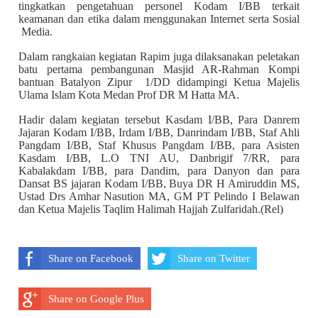
tingkatkan pengetahuan personel Kodam I/BB terkait
keamanan dan etika dalam menggunakan Internet serta Sosial
Media.
Dalam rangkaian kegiatan Rapim juga dilaksanakan peletakan
batu pertama pembangunan Masjid AR-Rahman Kompi
bantuan Batalyon Zipur 1/DD didampingi Ketua Majelis
Ulama Islam Kota Medan Prof DR M Hatta MA.
Hadir dalam kegiatan tersebut Kasdam I/BB, Para Danrem
Jajaran Kodam I/BB, Irdam I/BB, Danrindam I/BB, Staf Ahli
Pangdam I/BB, Staf Khusus Pangdam I/BB, para Asisten
Kasdam I/BB, L.O TNI AU, Danbrigif 7/RR, para
Kabalakdam I/BB, para Dandim, para Danyon dan para
Dansat BS jajaran Kodam I/BB, Buya DR H Amiruddin MS,
Ustad Drs Amhar Nasution MA, GM PT Pelindo I Belawan
dan Ketua Majelis Taqlim Halimah Hajjah Zulfaridah.(Rel)
Share on Facebook
Share on Twitter
Share on Google Plus