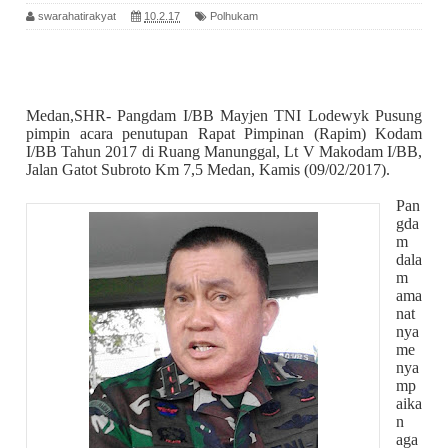
swarahatirakyat
10.2.17
Polhukam
Medan,SHR- Pangdam I/BB Mayjen TNI Lodewyk Pusung
pimpin acara penutupan Rapat Pimpinan (Rapim) Kodam
I/BB Tahun 2017 di Ruang Manunggal, Lt V Makodam I/BB,
Jalan Gatot Subroto Km 7,5 Medan, Kamis (09/02/2017).
Pan
gda
m
dala
m
ama
nat
nya
me
nya
mp
aika
n
aga