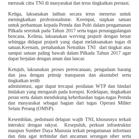
merusak citra TNI di masyarakat dan terus tingkatkan prestasi.
Ketiga, laksanakan latihan secara terus menerus untuk
meningkatkan profesionalisme. Keempat, siapkan satuan
untuk perbantuan kepada Pemda dan Polri dalam pengamanan
Pilkada serentak pada Tahun 2017 serta tugas penanggulangan
bencana. Kelima, laksanakan werving prajurit dengan benar
sehingga didapat prajurit yang dapat melaksanakan tugas di
satuan.Keenam, pertahankan Netralitas TNI dari tingkat atas
sampai satuan paling bawah dalam Pilkada Tahun 2017 agar
dapat berjalan dengan aman dan lancar.
Ketujuh, laksanakan proses perencanaan, pengadaan barang
dan jasa dengan prinsip transparan dan akuntabel serta
tingkatkan tertib
administrasi, agar dapat tercapai penilaian WTP dan hindari
tindakan yang mengarah pada korupsi. Kedelapan, tingkatkan
peran serta dalam mendukung keberhasilan tugas-tugas Pemda
dan masyarakat sebagai bagian dari tugas Operasi Militer
Selain Perang (OMSP).
Kesembilan, pedomani delapan wajib TNI, khususnya terkait
interaksi dengan rakyat. Kesepuluh, perkuat infrastruktur
maupun Sumber Daya Manusia terkait pengamanan informasi
dan data agar terhindar dari ancaman serangan siber serta