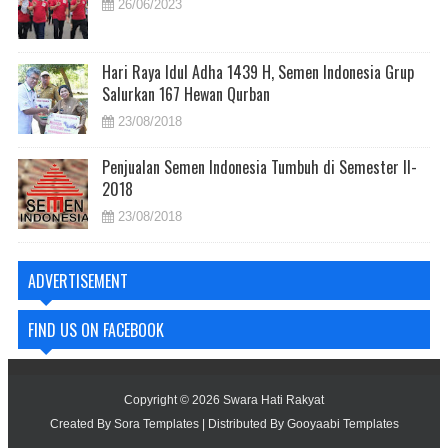
26/06/2023
Hari Raya Idul Adha 1439 H, Semen Indonesia Grup
Salurkan 167 Hewan Qurban
23/08/2018
Penjualan Semen Indonesia Tumbuh di Semester II-
2018
23/08/2018
ADVERTISEMENT
FIND US ON FACEBOOK
Copyright ©
2026
Swara Hati Rakyat
Created By
Sora Templates
| Distributed By
Gooyaabi Templates