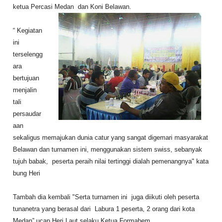
ketua Percasi Medan dan Koni Belawan.
“ Kegiatan
ini
terselengg
ara
bertujuan
menjalin
tali
persaudar
aan
sekaligus memajukan dunia catur yang sangat digemari masyarakat
Belawan dan turnamen ini, menggunakan sistem swiss, sebanyak
tujuh babak, peserta peraih nilai tertinggi dialah pemenangnya" kata
bung Heri
Tambah dia kembali "Serta turnamen ini juga diikuti oleh peserta
tunanetra yang berasal dari Labura 1 peserta, 2 orang dari kota
Medan” ucap Heri Laut selaku Ketua Formabem.