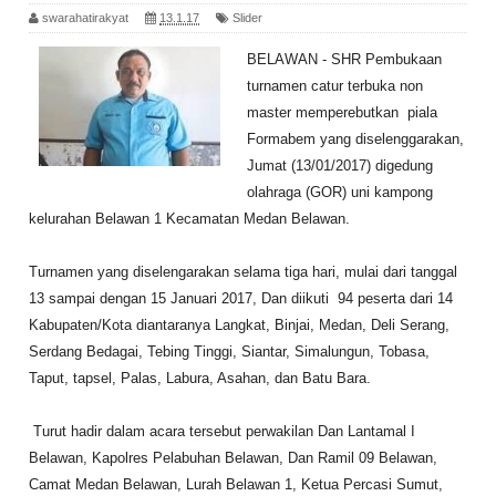
swarahatirakyat
13.1.17
Slider
BELAWAN - SHR
Pembukaan
turnamen catur terbuka non
master memperebutkan
piala
Formabem yang diselenggarakan,
Jumat (13/01/2017) digedung
olahraga (GOR) uni kampong
kelurahan Belawan 1 Kecamatan Medan Belawan.
Turnamen yang diselengarakan selama tiga hari, mulai dari tanggal
13 sampai dengan 15 Januari 2017, Dan diikuti 94 peserta dari 14
Kabupaten/Kota diantaranya Langkat, Binjai, Medan, Deli Serang,
Serdang Bedagai, Tebing Tinggi, Siantar, Simalungun, Tobasa,
Taput, tapsel, Palas, Labura, Asahan, dan Batu Bara.
Turut hadir dalam acara tersebut perwakilan Dan Lantamal I
Belawan, Kapolres Pelabuhan Belawan, Dan Ramil 09 Belawan,
Camat Medan Belawan, Lurah Belawan 1, Ketua Percasi Sumut,