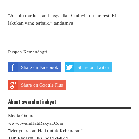
“Just do our best and insyaallah God will do the rest. Kita
lakukan yang terbaik,” tandasnya.
Puspen Kemendagri
Share on Facebook
Share on Twitter
Share on Google Plus
About swarahatirakyat
Media Online
www.SwaraHatiRakyat.Com
"Menyuarakan Hati untuk Kebenaran"
Telp.Redaksi : 0813-9764-0276