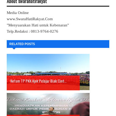
About swarahatirakyat
Media Online
www.SwaraHatiRakyat.Com
"Menyuarakan Hati untuk Kebenaran"
Telp.Redaksi : 0813-9764-0276
RELATED POSTS
Ketum TP PKK Ajak Pelajar Biak Cint...