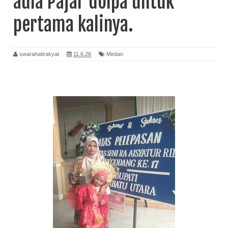
aula Pajar dolpa untuk
pertama kalinya.
swarahatirakyat
11.6.26
Medan