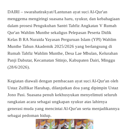
DAIRI – swarahatirakyat//Lantunan ayat suci Al-Qur'an
menggema mengiringi suasana haru, syukur, dan kebahagiaan
dalam prosesi Pengukuhan Santri Tahfiz Angkatan V Rumah
Qur'an Wahlim Munthe sekaligus Pelepasan Peserta Didik
Kelas B RA Nuraida Yayasan Perguruan Islam (YPI) Wahlim
Munthe Tahun Akademik 2025/2026 yang berlangsung di
Rumah Tahfiz Wahlim Munthe, Desa Lae Mbulan, Kelurahan
Panji Dabutar, Kecamatan Sitinjo, Kabupaten Dairi, Minggu
(28/6/2026).
Kegiatan diawali dengan pembacaan ayat suci Al-Qur'an oleh
Ustaz Zulfikar Harahap, dilanjutkan doa yang dipimpin Ustaz
Jono Pasi. Suasana penuh kekhusyukan menyelimuti seluruh
rangkaian acara sebagai ungkapan syukur atas lahirnya
generasi muda yang mencintai Al-Qur'an serta menjadikannya
sebagai pedoman hidup.