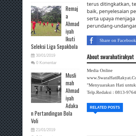
terus ditingkatkan,
Remaj
baik, penyelesaian p
a
serta upaya menjaga 
Ahmad
perundang-undangan.
iyah
Ikuti
Share on Facebook
Seleksi Liga Sepakbola
About swarahatirakyat
30/01/2019
0 Komentar
Media Online
Musli
www.SwaraHatiRakyat.
mah
"Menyuarakan Hati untu
Ahmad
Telp.Redaksi : 0813-976
iyah
Adaka
RELATED POSTS
n Pertandingan Bola
Voli
21/01/2019