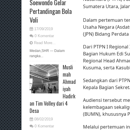
Soewondo Gelar
Sumatera Utara, Jalan
Pertandingan Bola
Voli
Dalam pertemuan ters
Usaha Negara (Asdat
17/09/2019
(JPN) Bidang Perdata
0 Komentar
Read More...
Dari PTPN I Regional
Medan,SHR — Dalam
Bagian Hukum Edi Sur
rangka...
Regional Head Ahmad
Musli
Kusuma, serta Kasub
mah
Sedangkan dari PTPN 
Ahmad
Kepala Bagian Sekret
iyah
Hadirk
Audiensi tersebut 
an Tim Volley dari 4
kelembagaan sekalig
Desa
(BUMN), khususnya P
08/02/2019
Melalui pertemuan ini
0 Komentar