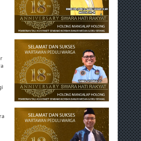
ir
ra
gi
ra