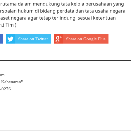
 terutama dalam mendukung tata kelola perusahaan yang
ersoalan hukum di bidang perdata dan tata usaha negara,
aset negara agar tetap terlindungi sesuai ketentuan
( Tim )
Share on Twitter
Share on Google Plus
Com
k Kebenaran"
4-0276