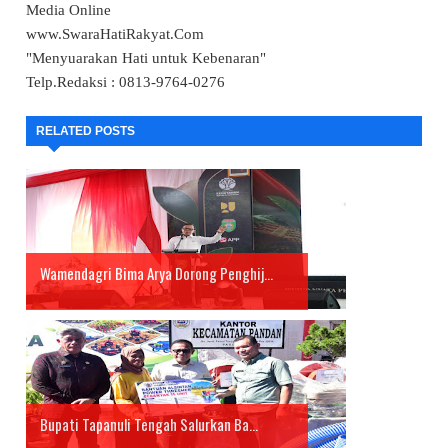
Media Online
www.SwaraHatiRakyat.Com
"Menyuarakan Hati untuk Kebenaran"
Telp.Redaksi : 0813-9764-0276
RELATED POSTS
Wamendagri Bima Arya Dorong Penghij...
Bupati Tapanuli Tengah Salurkan Ba...