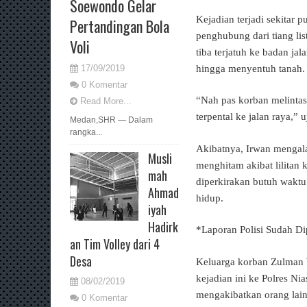
Soewondo Gelar
Kejadian terjadi sekitar 
Pertandingan Bola
penghubung dari tiang l
Voli
tiba terjatuh ke badan ja
hingga menyentuh tanah.
17/09/2019
0 Komentar
“Nah pas korban melintas
Read More...
terpental ke jalan raya,”
Medan,SHR — Dalam
rangka...
Akibatnya, Irwan mengalam
Musli
menghitam akibat lilitan
mah
diperkirakan butuh waktu
Ahmad
hidup.
iyah
Hadirk
*Laporan Polisi Sudah Di
an Tim Volley dari 4
Desa
Keluarga korban Zulman 
kejadian ini ke Polres Ni
08/02/2019
mengakibatkan orang lain
0 Komentar