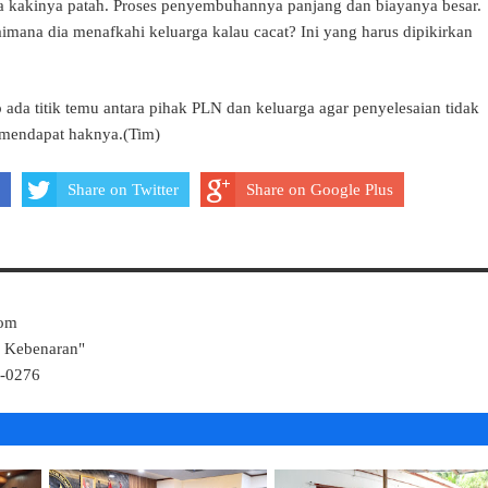
a kakinya patah. Proses penyembuhannya panjang dan biayanya besar.
imana dia menafkahi keluarga kalau cacat? Ini yang harus dipikirkan
ada titik temu antara pihak PLN dan keluarga agar penyelesaian tidak
n mendapat haknya.(Tim)
Share on Twitter
Share on Google Plus
Com
k Kebenaran"
4-0276