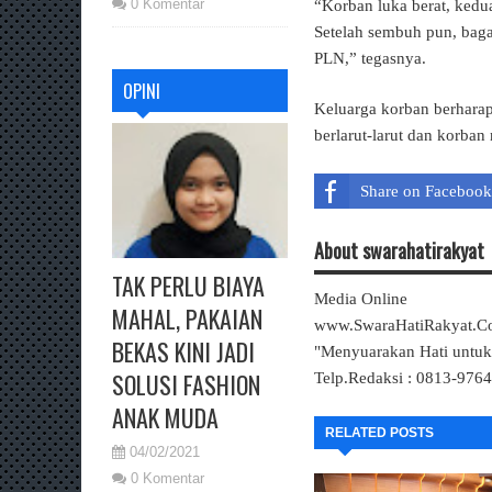
0 Komentar
“Korban luka berat, kedu
Setelah sembuh pun, baga
PLN,” tegasnya.
OPINI
Keluarga korban berharap 
berlarut-larut dan korba
Share on Facebook
About swarahatirakyat
TAK PERLU BIAYA
Media Online
MAHAL, PAKAIAN
www.SwaraHatiRakyat.
BEKAS KINI JADI
"Menyuarakan Hati untu
SOLUSI FASHION
Telp.Redaksi : 0813-976
ANAK MUDA
RELATED POSTS
04/02/2021
0 Komentar