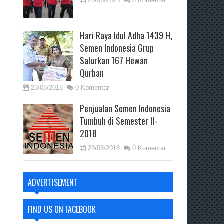
26/06/2023
0 Komentar
Hari Raya Idul Adha 1439 H,
Semen Indonesia Grup
Salurkan 167 Hewan
Qurban
23/08/2018
0 Komentar
Penjualan Semen Indonesia
Tumbuh di Semester II-
2018
23/08/2018
0 Komentar
ADVERTISEMENT
FIND US ON FACEBOOK