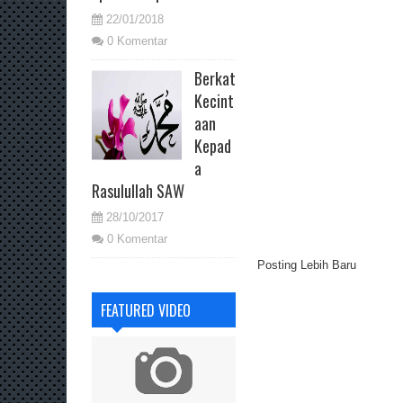
22/01/2018
0 Komentar
Berkat
Kecint
aan
Kepad
a
Rasulullah SAW
28/10/2017
0 Komentar
Posting Lebih Baru
FEATURED VIDEO