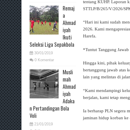
tentang KUHP. Laporan ki
Remaj
STTLP/B/265/V/2026/S
a
Ahmad
“Hari ini kami sudah me
iyah
2026. Kami mengapresiasi
Ikuti
Harefa.
Seleksi Liga Sepakbola
*Tuntut Tanggung Jawab
30/01/2019
0 Komentar
Hingga kini, pihak kelua
bertanggung jawab atas k
Musli
lain yang melintas di jala
mah
Ahmad
“Kami mendampingi kelu
iyah
berjalan, kami tetap meng
Adaka
n Pertandingan Bola
Ia berharap PLN segera m
Voli
jaminan hidup korban ke
21/01/2019