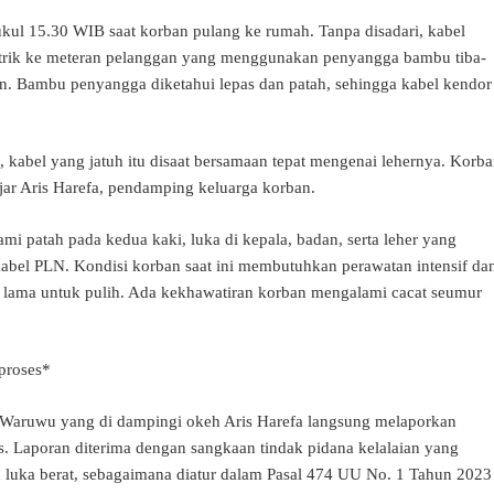
pukul 15.30 WIB saat korban pulang ke rumah. Tanpa disadari, kabel
istrik ke meteran pelanggan yang menggunakan penyangga bambu tiba-
lan. Bambu penyangga diketahui lepas dan patah, sehingga kabel kendor
, kabel yang jatuh itu disaat bersamaan tepat mengenai lehernya. Korb
 ujar Aris Harefa, pendamping keluarga korban.
i patah pada kedua kaki, luka di kepala, badan, serta leher yang
 kabel PLN. Kondisi korban saat ini membutuhkan perawatan intensif da
 lama untuk pulih. Ada kekhawatiran korban mengalami cacat seumur
proses*
Waruwu yang di dampingi okeh Aris Harefa langsung melaporkan
as. Laporan diterima dengan sangkaan tindak pidana kelalaian yang
 luka berat, sebagaimana diatur dalam Pasal 474 UU No. 1 Tahun 2023