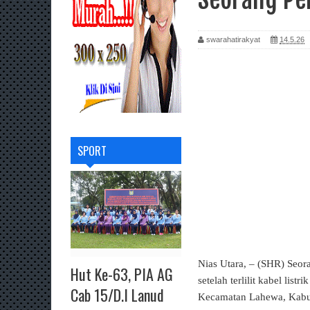
swarahatirakyat
14.5.26
SPORT
Nias Utara, – (SHR) Seo
Hut Ke-63, PIA AG
setelah terlilit kabel lis
Cab 15/D.I Lanud
Kecamatan Lahewa, Kabup