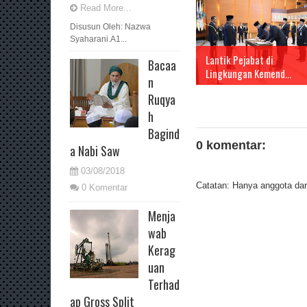
Read More...
Disusun Oleh: Nazwa
Syaharani.A1...
Lantik Pejabat di
Bacaa
Lingkungan Kemend...
n
Ruqya
h
Bagind
0 komentar:
a Nabi Saw
03/08/2018
Catatan: Hanya anggota dari
0 Komentar
Menja
wab
Kerag
uan
Terhad
ap Gross Split