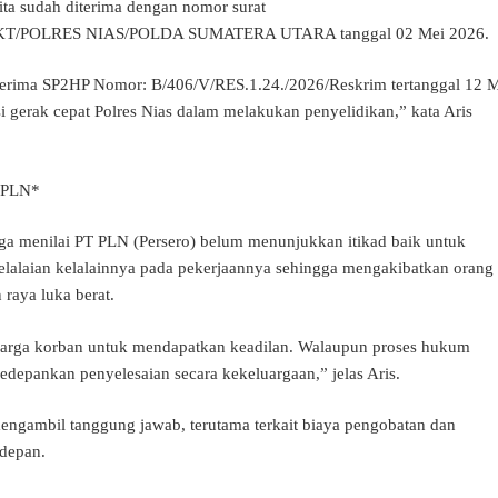
ta sudah diterima dengan nomor surat
PKT/POLRES NIAS/POLDA SUMATERA UTARA tanggal 02 Mei 2026.
nerima SP2HP Nomor: B/406/V/RES.1.24./2026/Reskrim tertanggal 12 
 gerak cepat Polres Nias dalam melakukan penyelidikan,” kata Aris
 PLN*
rga menilai PT PLN (Persero) belum menunjukkan itikad baik untuk
elalaian kelalainnya pada pekerjaannya sehingga mengakibatkan orang
n raya luka berat.
arga korban untuk mendapatkan keadilan. Walaupun proses hukum
edepankan penyelesaian secara kekeluargaan,” jelas Aris.
engambil tanggung jawab, terutama terkait biaya pengobatan dan
 depan.