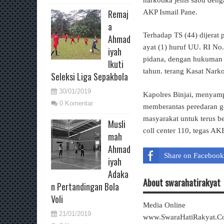
Remaj
AKP Ismail Pane.
a
Terhadap TS (44) dijerat 
Ahmad
ayat (1) huruf UU. RI N
iyah
pidana, dengan hukuman p
Ikuti
tahun. terang Kasat Nar
Seleksi Liga Sepakbola
30/01/2019
Kapolres Binjai, menyamp
0 Komentar
memberantas peredaran ge
masyarakat untuk terus b
Musli
coll center 110, tegas AK
mah
Ahmad
Share on Facebook
iyah
Adaka
About swarahatirakyat
n Pertandingan Bola
Voli
Media Online
21/01/2019
www.SwaraHatiRakyat.