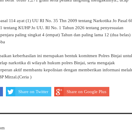
pasal 114 ayat (1) UU RI No. 35 Thn 2009 tentang Narkotika Jo Pasal 6
o.1 tentang KUHP Jo UU. RI No. 1 Tahun 2026 tentang penyesuaian
enjara paling singkat 4 (empat) Tahun dan paling lama 12 (dua belas)
koba
aikan keberhasilan ini merupakan bentuk komitmen Polres Binjai untu
lap narkotika di wilayah hukum polres Binjai, serta mengajak
erperan aktif membantu kepolisian dengan memberikan informasi melal
BP Mirzal.(Ceria )
Share on Twitter
Share on Google Plus
Com