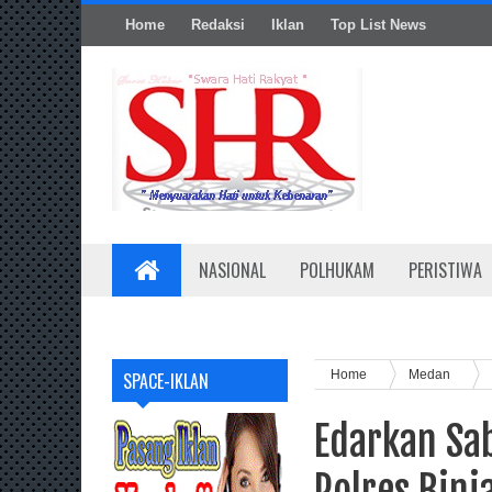
Home
Redaksi
Iklan
Top List News
NASIONAL
POLHUKAM
PERISTIWA
Home
Medan
SPACE-IKLAN
Edarkan Sa
Polres Binj