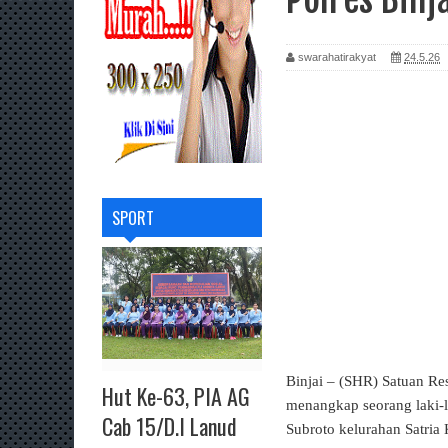
swarahatirakyat
24.5.26
SPORT
Binjai – (SHR) Satuan Re
Hut Ke-63, PIA AG
menangkap seorang laki-la
Cab 15/D.I Lanud
Subroto kelurahan Satria 