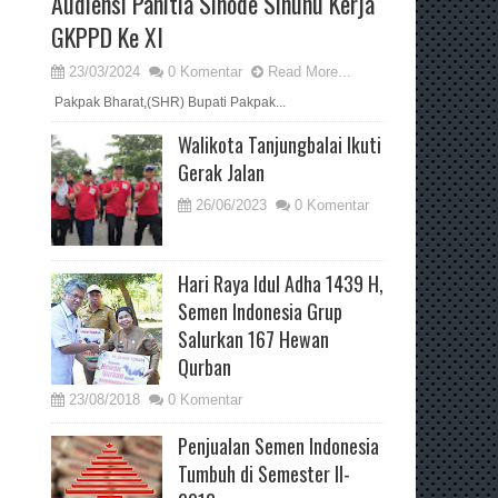
Audiensi Panitia Sinode Sinunu Kerja
GKPPD Ke XI
23/03/2024
0 Komentar
Read More...
Pakpak Bharat,(SHR) Bupati Pakpak...
Walikota Tanjungbalai Ikuti
Gerak Jalan
26/06/2023
0 Komentar
Hari Raya Idul Adha 1439 H,
Semen Indonesia Grup
Salurkan 167 Hewan
Qurban
23/08/2018
0 Komentar
Penjualan Semen Indonesia
Tumbuh di Semester II-