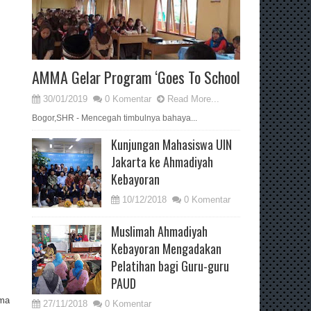
AMMA Gelar Program ‘Goes To School
30/01/2019
0 Komentar
Read More...
Bogor,SHR - Mencegah timbulnya bahaya...
Kunjungan Mahasiswa UIN
Jakarta ke Ahmadiyah
Kebayoran
10/12/2018
0 Komentar
Muslimah Ahmadiyah
Kebayoran Mengadakan
Pelatihan bagi Guru-guru
PAUD
ama
27/11/2018
0 Komentar