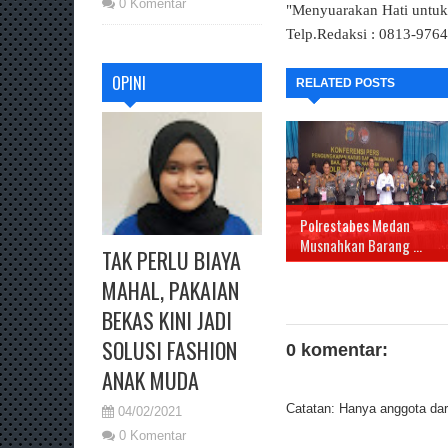
0 Komentar
"Menyuarakan Hati untu
Telp.Redaksi : 0813-976
OPINI
RELATED POSTS
Polrestabes Medan
Musnahkan Barang ...
TAK PERLU BIAYA
MAHAL, PAKAIAN
BEKAS KINI JADI
SOLUSI FASHION
0 komentar:
ANAK MUDA
Catatan: Hanya anggota dari
04/02/2021
0 Komentar