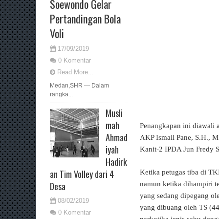
Soewondo Gelar
Pertandingan Bola
Voli
17/09/2019
0 Komentar
Read More...
Medan,SHR — Dalam
rangka...
Musli
mah
Penangkapan ini diawali 
Ahmad
AKP Ismail Pane, S.H., M
iyah
Kanit-2 IPDA Jun Fredy S
Hadirk
an Tim Volley dari 4
Ketika petugas tiba di T
namun ketika dihampiri t
Desa
yang sedang dipegang ole
08/02/2019
yang dibuang oleh TS (44)
0 Komentar
narkotika jenis sabu den