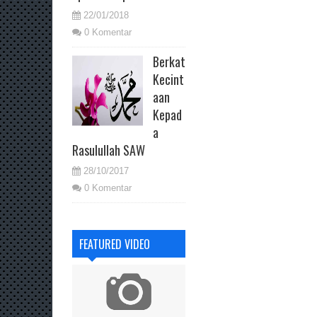
22/01/2018
0 Komentar
Berkat
Kecint
aan
Kepad
a
Rasulullah SAW
28/10/2017
0 Komentar
FEATURED VIDEO