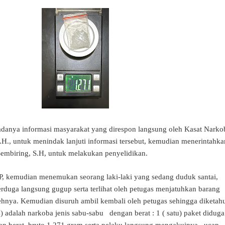
adanya informasi masyarakat yang direspon langsung oleh Kasat Narko
.H., untuk menindak lanjuti informasi tersebut, kemudian menerintahka
embiring, S.H, untuk melakukan penyelidikan.
KP, kemudian menemukan seorang laki-laki yang sedang duduk santai,
erduga langsung gugup serta terlihat oleh petugas menjatuhkan barang
hnya. Kemudian disuruh ambil kembali oleh petugas sehingga diketah
 adalah narkoba jenis sabu-sabu dengan berat : 1 ( satu) paket diduga
gan berat bruto 1,271 gram serta pelaku langsung mengakuinya., ucap