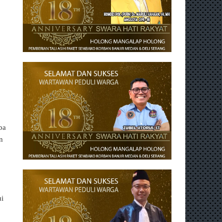
ba
n
ui