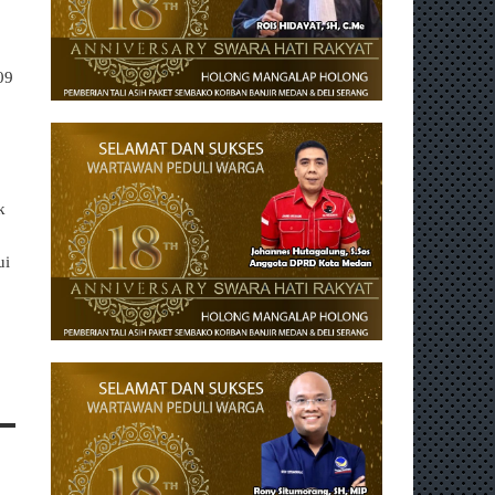
09
k
ui