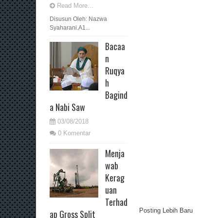
Read More...
Disusun Oleh: Nazwa
Syaharani.A1...
Bacaa
n
Ruqya
h
Bagind
a Nabi Saw
03/08/2018
0 Komentar
Menja
wab
Kerag
uan
Terhad
Posting Lebih Baru
ap Gross Split