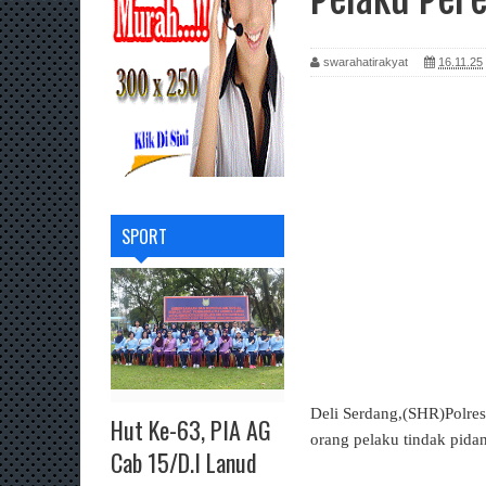
swarahatirakyat
16.11.25
SPORT
Deli Serdang,(SHR)Polres
Hut Ke-63, PIA AG
orang pelaku tindak pidan
Cab 15/D.I Lanud