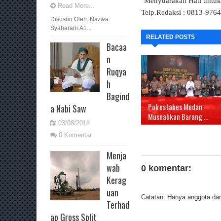
"Menyuarakan Hati untu
Read More...
Telp.Redaksi : 0813-976
Disusun Oleh: Nazwa
Syaharani.A1...
RELATED POSTS
Bacaa
n
Ruqya
h
Bagind
Polrestabes Medan
a Nabi Saw
Musnahkan Barang ...
03/08/2018
0 Komentar
Menja
wab
0 komentar:
Kerag
uan
Catatan: Hanya anggota dari
Terhad
ap Gross Split