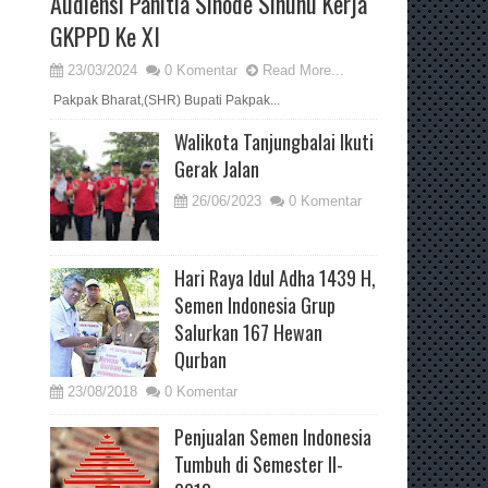
Audiensi Panitia Sinode Sinunu Kerja
GKPPD Ke XI
23/03/2024
0 Komentar
Read More...
Pakpak Bharat,(SHR) Bupati Pakpak...
Walikota Tanjungbalai Ikuti
Gerak Jalan
26/06/2023
0 Komentar
Hari Raya Idul Adha 1439 H,
Semen Indonesia Grup
Salurkan 167 Hewan
Qurban
23/08/2018
0 Komentar
Penjualan Semen Indonesia
Tumbuh di Semester II-