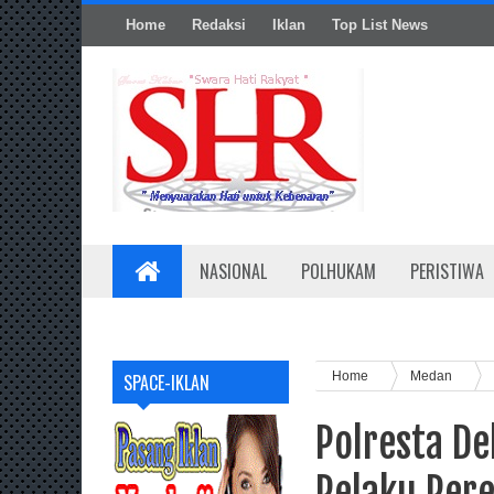
Home
Redaksi
Iklan
Top List News
NASIONAL
POLHUKAM
PERISTIWA
Home
Medan
SPACE-IKLAN
Polresta De
Pelaku Per