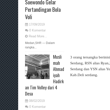
Soewondo Gelar
Pertandingan Bola
Voli
17/09/2019
0 Komentar
Read More...
Medan,SHR — Dalam
rangka...
Musli
3 orang tersangka berinis
mah
Serdang, RSN alias Ryan,
Ahmad
Serdang dan YSN alias Yo
iyah
Kab.Deli serdang.
Hadirk
an Tim Volley dari 4
Desa
08/02/2019
0 Komentar