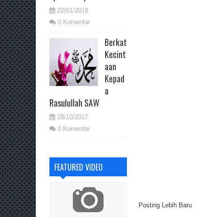
22/01/2018
0 Komentar
Berkat
Kecint
aan
Kepad
a
Rasulullah SAW
28/10/2017
0 Komentar
FEATURED VIDEO
Posting Lebih Baru