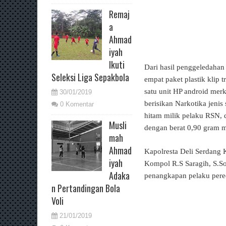
Remaj
a
Ahmad
iyah
Ikuti
Dari hasil penggeledahan
Seleksi Liga Sepakbola
empat paket plastik klip 
satu unit HP android merk
30/01/2019
berisikan Narkotika jeni
0 Komentar
hitam milik pelaku RSN, d
Musli
dengan berat 0,90 gram 
mah
Ahmad
Kapolresta Deli Serdang 
iyah
Kompol R.S Saragih, S.S
Adaka
penangkapan pelaku pered
n Pertandingan Bola
Voli
21/01/2019