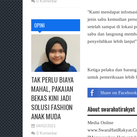
0 Komentar
"Kami mendapat infomasi 
jenis sabu kemudian pers
OPINI
setelah sampai di lokasi
sabu dan langsung memba
penyelidikan lebih lanjut
Ketiga pelaku dan barang
untuk pemeriksaan lebih l
TAK PERLU BIAYA
MAHAL, PAKAIAN
Share on Facebook
BEKAS KINI JADI
SOLUSI FASHION
About swarahatirakyat
ANAK MUDA
Media Online
04/02/2021
www.SwaraHatiRakyat.
0 Komentar