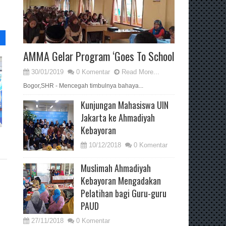
AMMA Gelar Program ‘Goes To School
30/01/2019
0 Komentar
Read More...
Bogor,SHR - Mencegah timbulnya bahaya...
Kunjungan Mahasiswa UIN
Jakarta ke Ahmadiyah
Kebayoran
10/12/2018
0 Komentar
Muslimah Ahmadiyah
Kebayoran Mengadakan
Pelatihan bagi Guru-guru
PAUD
27/11/2018
0 Komentar