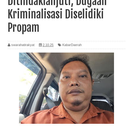
Ditindaklanjuti, Dugaan
Kriminalisasi Diselidiki
Propam
swarahatirakyat
2.10.25
KabarDaerah