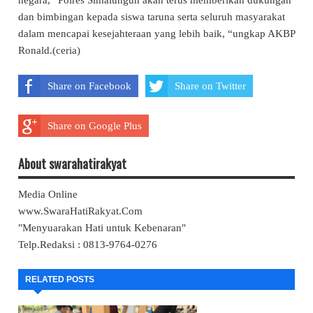
negara, “Polres Simalungun akan terus memberikan dukungan
dan bimbingan kepada siswa taruna serta seluruh masyarakat
dalam mencapai kesejahteraan yang lebih baik, “ungkap AKBP
Ronald.(ceria)
Share on Facebook
Share on Twitter
Share on Google Plus
About swarahatirakyat
Media Online
www.SwaraHatiRakyat.Com
"Menyuarakan Hati untuk Kebenaran"
Telp.Redaksi : 0813-9764-0276
RELATED POSTS