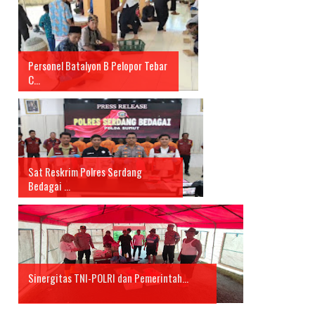
Personel Batalyon B Pelopor Tebar
C...
Sat Reskrim Polres Serdang
Bedagai ...
Sinergitas TNI-POLRI dan Pemerintah...