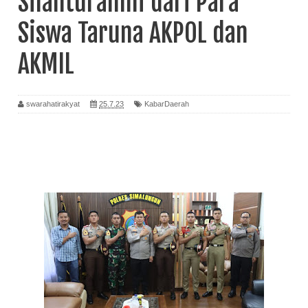
Silahturahmi dari Para
Siswa Taruna AKPOL dan
AKMIL
swarahatirakyat
25.7.23
KabarDaerah