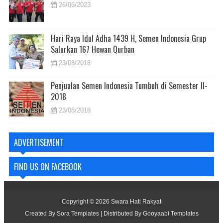
26/06/2023
Hari Raya Idul Adha 1439 H, Semen Indonesia Grup
Salurkan 167 Hewan Qurban
23/08/2018
Penjualan Semen Indonesia Tumbuh di Semester II-
2018
23/08/2018
ADVERTISEMENT
FIND US ON FACEBOOK
Copyright ©
2026
Swara Hati Rakyat
Created By
Sora Templates
| Distributed By
Gooyaabi Templates