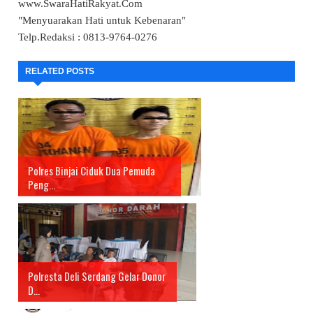
www.SwaraHatiRakyat.Com
"Menyuarakan Hati untuk Kebenaran"
Telp.Redaksi : 0813-9764-0276
RELATED POSTS
Polres Binjai Ciduk Dua Pemuda
Peng...
Polresta Deli Serdang Gelar Donor
D...