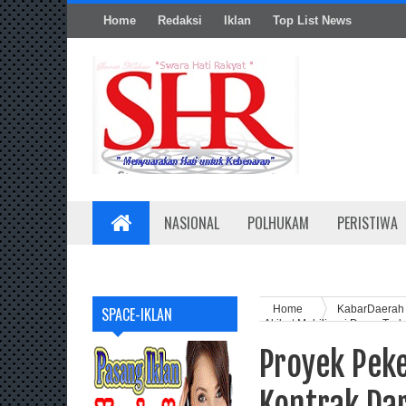
Home
Redaksi
Iklan
Top List News
NASIONAL
POLHUKAM
PERISTIWA
Home
KabarDaera
SPACE-IKLAN
Akibat Mobilisasi Dump Truk
Proyek Pek
Kontrak Da