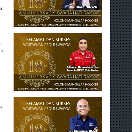
mi
an
ah
ga