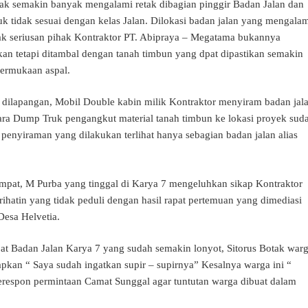
pak semakin banyak mengalami retak dibagian pinggir Badan Jalan dan
 tidak sesuai dengan kelas Jalan. Dilokasi badan jalan yang mengala
ak seriusan pihak Kontraktor PT. Abipraya – Megatama bukannya
an tetapi ditambal dengan tanah timbun yang dpat dipastikan semakin
ermukaan aspal.
dilapangan, Mobil Double kabin milik Kontraktor menyiram badan jal
ara Dump Truk pengangkut material tanah timbun ke lokasi proyek sud
 penyiraman yang dilakukan terlihat hanya sebagian badan jalan alias
mpat, M Purba yang tinggal di Karya 7 mengeluhkan sikap Kontraktor
rihatin yang tidak peduli dengan hasil rapat pertemuan yang dimediasi
Desa Helvetia.
at Badan Jalan Karya 7 yang sudah semakin lonyot, Sitorus Botak war
kan “ Saya sudah ingatkan supir – supirnya” Kesalnya warga ini “
erespon permintaan Camat Sunggal agar tuntutan warga dibuat dalam