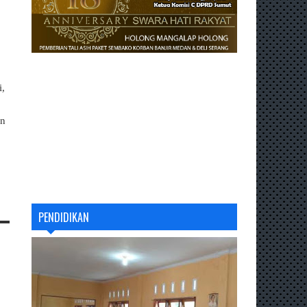
i,
an
PENDIDIKAN