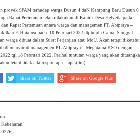
an proyek SPAM terhadap warga Dusun 4 daN Kampung Baru Dusun 6
 juga Rapat Pertemuan telah dilakukan di Kantor Desa Helvetia pada
2 dan Rapat Pertemuan antara warga dan managemen PT. Abipraya –
ilkan F. Hutapea pada 10 Pebruari 2022 dipimpin Camat Sunggal
tan warga dibuat dalam Surat Perjanjian atau MoU. Akan tetapi diketahu
embali menyurati managemen PT. Abipraya – Megatama KSO dengan
022 tgl 18 Pebruari 2022, Perihal tuntutan warga yang akan dituangk
akan tetapi tidak ada respon apa – apa.(tim)
Share on Twitter
Share on Google Plus
Com
k Kebenaran"
4-0276