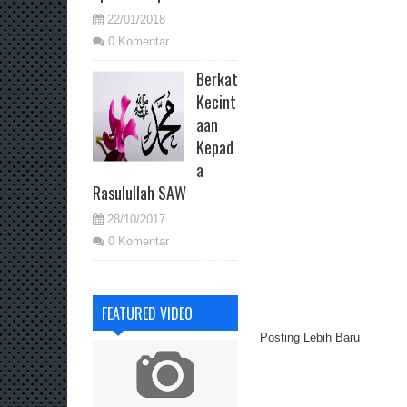
22/01/2018
0 Komentar
Berkat
Kecint
aan
Kepad
a
Rasulullah SAW
28/10/2017
0 Komentar
FEATURED VIDEO
Posting Lebih Baru