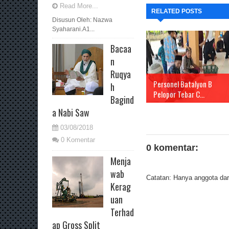
Read More...
RELATED POSTS
Disusun Oleh: Nazwa
Syaharani.A1...
Bacaa
n
Ruqya
Personel Batalyon B
h
Pelopor Tebar C...
Bagind
a Nabi Saw
03/08/2018
0 Komentar
0 komentar:
Menja
wab
Catatan: Hanya anggota dari
Kerag
uan
Terhad
ap Gross Split