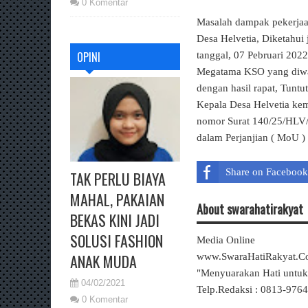
0 Komentar
Masalah dampak pekerja
Desa Helvetia, Diketahui
OPINI
tanggal, 07 Pebruari 202
Megatama KSO yang diwak
dengan hasil rapat, Tuntu
Kepala Desa Helvetia k
nomor Surat 140/25/HLV/2
dalam Perjanjian ( MoU ) 
Share on Facebook
TAK PERLU BIAYA
MAHAL, PAKAIAN
About swarahatirakyat
BEKAS KINI JADI
SOLUSI FASHION
Media Online
ANAK MUDA
www.SwaraHatiRakyat.
"Menyuarakan Hati untu
04/02/2021
Telp.Redaksi : 0813-976
0 Komentar