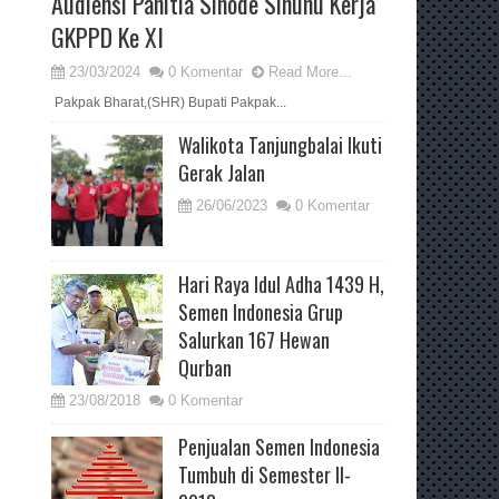
Audiensi Panitia Sinode Sinunu Kerja
GKPPD Ke XI
23/03/2024
0 Komentar
Read More...
Pakpak Bharat,(SHR) Bupati Pakpak...
Walikota Tanjungbalai Ikuti
Gerak Jalan
26/06/2023
0 Komentar
Hari Raya Idul Adha 1439 H,
Semen Indonesia Grup
Salurkan 167 Hewan
Qurban
23/08/2018
0 Komentar
Penjualan Semen Indonesia
Tumbuh di Semester II-