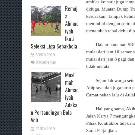
amblas ke parit juga tam
Remaj
diduga, Muatan Dump Truk
a
kerusakan, Tampak ketid
Ahmad
menimbul dengan sertu ak
iyah
menambah tebal debu dip
Ikuti
Seleksi Liga Sepakbola
Dalam pantauan SRI 
mulai dari jam 10 sement
30/01/2019
mulai dari jam 8 pagi dan
0 Komentar
tidak merata.
Musli
Sejumlah warga sete
mah
Abipraya dan juga turut p
Ahmad
Camat pekan lalu di Aula
iyah
Adaka
Hal yang sama, Akib
n Pertandingan Bola
Jalan Karya 7 mengungkap
Voli
Pihak Kontraktor tidak m
21/01/2019
Surat Perjanjian.