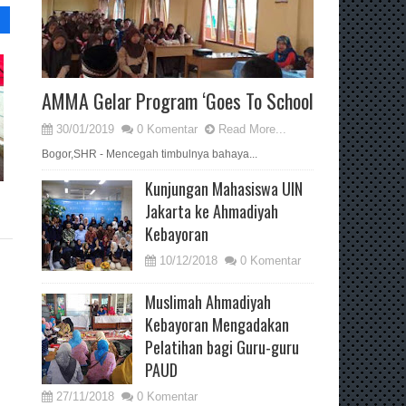
AMMA Gelar Program ‘Goes To School
30/01/2019
0 Komentar
Read More...
Bogor,SHR - Mencegah timbulnya bahaya...
Kunjungan Mahasiswa UIN
Jakarta ke Ahmadiyah
Kebayoran
10/12/2018
0 Komentar
Muslimah Ahmadiyah
Kebayoran Mengadakan
Pelatihan bagi Guru-guru
PAUD
27/11/2018
0 Komentar