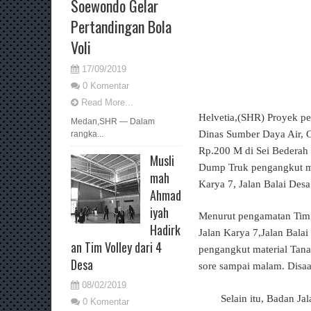
Soewondo Gelar
Pertandingan Bola
Voli
17/09/2019
0 Komentar
Read More...
Helvetia,(SHR) Proyek p
Medan,SHR — Dalam
Dinas Sumber Daya Air, C
rangka...
Rp.200 M di Sei Bederah 
Musli
Dump Truk pengangkut ma
mah
Karya 7, Jalan Balai Desa 
Ahmad
iyah
Menurut pengamatan Tim 
Hadirk
Jalan Karya 7,Jalan Bala
an Tim Volley dari 4
pengangkut material Tana
Desa
sore sampai malam. Disaa
08/02/2019
Selain itu, Badan Ja
0 Komentar