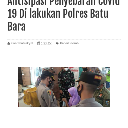
Antisipasi Penyebaran Covid
19 Di lakukan Polres Batu
Bara
swarahatirakyat
13.2.22
KabarDaerah