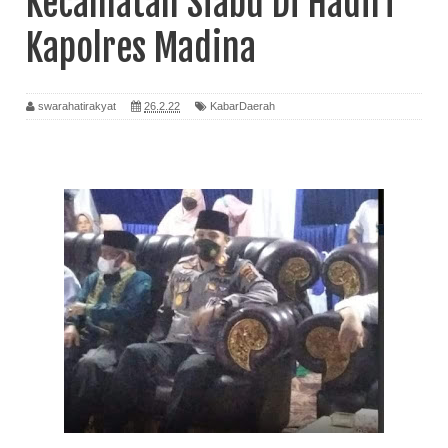
Kecamatan Siabu Di Hadiri
Kapolres Madina
swarahatirakyat
26.2.22
KabarDaerah