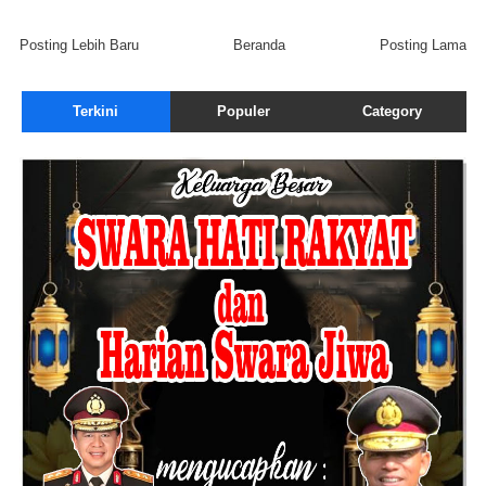
Posting Lebih Baru
Beranda
Posting Lama
Terkini
Populer
Category