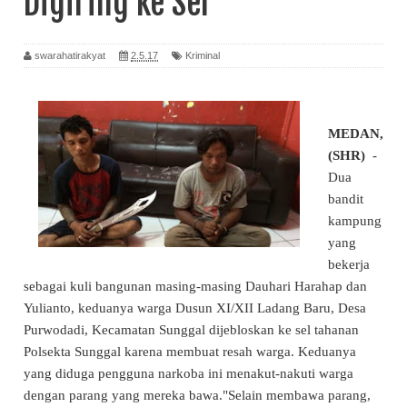
Digiring ke Sel
swarahatirakyat
2.5.17
Kriminal
MEDAN,
(SHR)
-
Dua
bandit
kampung
yang
bekerja
sebagai kuli bangunan masing-masing Dauhari Harahap dan
Yulianto, keduanya warga Dusun XI/XII Ladang Baru, Desa
Purwodadi, Kecamatan Sunggal dijebloskan ke sel tahanan
Polsekta Sunggal karena membuat resah warga. Keduanya
yang diduga pengguna narkoba ini menakut-nakuti warga
dengan parang yang mereka bawa."Selain membawa parang,