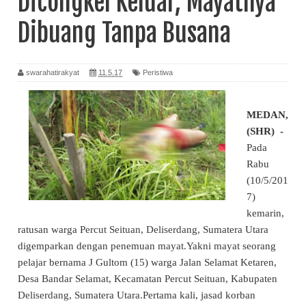
Dicongkel Keluar, Mayatnya
Dibuang Tanpa Busana
swarahatirakyat
11.5.17
Peristiwa
MEDAN,
(SHR) -
Pada
Rabu
(10/5/201
7)
kemarin,
ratusan warga
Percut Seituan
,
Deliserdang
, Sumatera Utara
digemparkan dengan penemuan
mayat
.Yakni
mayat
seorang
pelajar bernama J Gultom (15) warga Jalan Selamat Ketaren,
Desa Bandar Selamat, Kecamatan
Percut Seituan
, Kabupaten
Deliserdang
, Sumatera Utara.Pertama kali, jasad korban