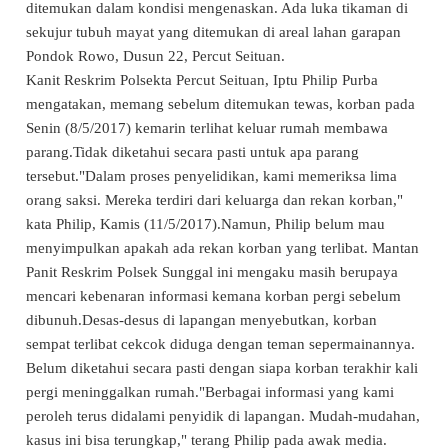
ditemukan dalam kondisi mengenaskan. Ada luka tikaman di
sekujur tubuh
mayat
yang ditemukan di areal lahan garapan
Pondok Rowo, Dusun 22,
Percut Seituan
.
Kanit Reskrim Polsekta
Percut Seituan
, Iptu Philip Purba
mengatakan, memang sebelum ditemukan tewas, korban pada
Senin (8/5/2017) kemarin terlihat keluar rumah membawa
parang.Tidak diketahui secara pasti untuk apa parang
tersebut."Dalam proses penyelidikan, kami memeriksa lima
orang saksi. Mereka terdiri dari keluarga dan rekan korban,"
kata Philip, Kamis (11/5/2017).Namun, Philip belum mau
menyimpulkan apakah ada rekan korban yang terlibat. Mantan
Panit Reskrim Polsek Sunggal ini mengaku masih berupaya
mencari kebenaran informasi kemana korban pergi sebelum
dibunuh.Desas-desus di lapangan menyebutkan, korban
sempat terlibat cekcok diduga dengan teman sepermainannya.
Belum diketahui secara pasti dengan siapa korban terakhir kali
pergi meninggalkan rumah."Berbagai informasi yang kami
peroleh terus didalami penyidik di lapangan. Mudah-mudahan,
kasus ini bisa terungkap," terang Philip pada awak media.