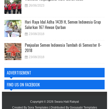
26/06/2023
Hari Raya Idul Adha 1439 H, Semen Indonesia Grup
Salurkan 167 Hewan Qurban
23/08/2018
Penjualan Semen Indonesia Tumbuh di Semester II-
2018
23/08/2018
ADVERTISEMENT
FIND US ON FACEBOOK
Copyright ©
2026
Swara Hati Rakyat
Created By
Sora Templates
| Distributed By
Gooyaabi Templates