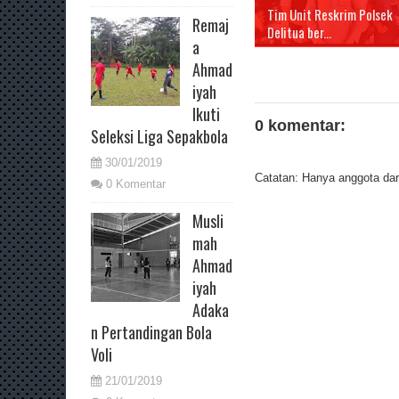
Tim Unit Reskrim Polsek
Remaj
Delitua ber...
a
Ahmad
iyah
Ikuti
0 komentar:
Seleksi Liga Sepakbola
30/01/2019
Catatan: Hanya anggota dari
0 Komentar
Musli
mah
Ahmad
iyah
Adaka
n Pertandingan Bola
Voli
21/01/2019