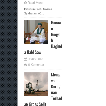
Read More...
Disusun Oleh: Nazwa
Syaharani.A1...
Bacaa
n
Ruqya
h
Bagind
a Nabi Saw
03/08/2018
0 Komentar
Menja
wab
Kerag
uan
Terhad
ap Gross Split