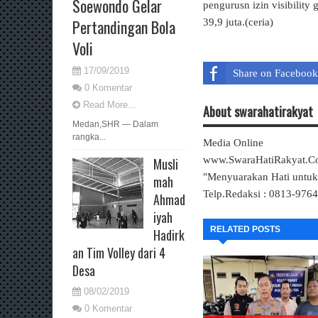
Soewondo Gelar
pengurusn izin visibility
Pertandingan Bola
39,9 juta.(ceria)
Voli
17/09/2019
Share on Facebook
0 Komentar
Read More...
About swarahatirakyat
Medan,SHR — Dalam
rangka...
Media Online
www.SwaraHatiRakyat.
Musli
"Menyuarakan Hati untu
mah
Telp.Redaksi : 0813-976
Ahmad
iyah
RELATED POSTS
Hadirk
an Tim Volley dari 4
Desa
08/02/2019
0 Komentar