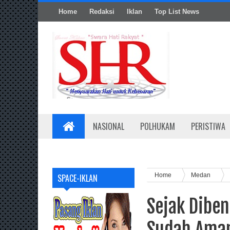
Home
Redaksi
Iklan
Top List News
NASIONAL
POLHUKAM
PERISTIWA
Home
Medan
SPACE-IKLAN
Sejak Diben
Sudah Aman