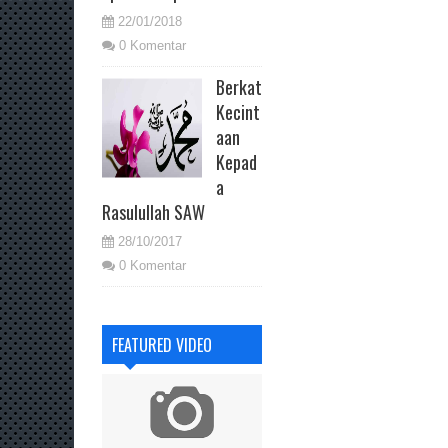
22/01/2018
0 Komentar
Berkat
Kecint
aan
Kepad
a
Rasulullah SAW
28/10/2017
0 Komentar
FEATURED VIDEO