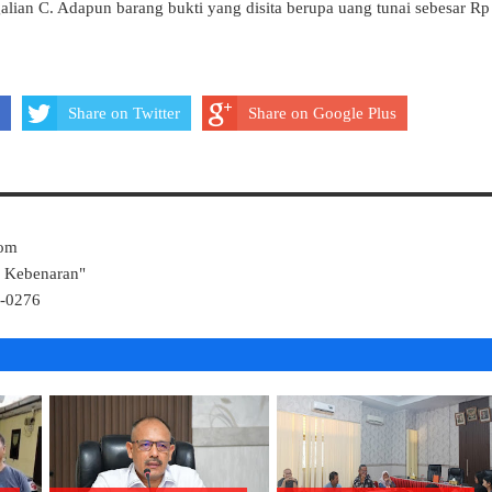
 galian C. Adapun barang bukti yang disita berupa uang tunai sebesar Rp
Share on Twitter
Share on Google Plus
Com
k Kebenaran"
4-0276