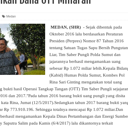
Medan
MEDAN, (SHR) -
Sejak dibentuk pada
Oktober 2016 lalu berdasarkan Peraturan
Presiden (Perpres) Nomor 87 Tahun 2016
tentang Satuan Tugas Sapu Bersih Pungutan
Liar, Tim Saber Pungli Polda Sumut dan
jajarannya berhasil mengamankan uang
sebesar Rp 1.072 miliar lebih.Kepala Bidan
(Kabid) Humas Polda Sumut, Kombes Pol
Rina Sari Ginting mengatakan total uang
g bukti hasil Operasi Tangkap Tangan (OTT) Tim Saber Pungli sejajara
016 dan 2017."Pada tahun 2016 barang bukti uang pungli yang disita
 kata Rina, Jumat (12/5/2017).Sedangkan tahun 2017 barang bukti yan
ar Rp 773.910.196. Sehingga totalnya mencapai Rp 1.072 miliar.Dan
li berhasil mengamankan Kepala Dinas Pertambangan dan Energi Sumbe
 Saputra Salim pada Kamis (6/4/2017) lalu dikantornya terkait