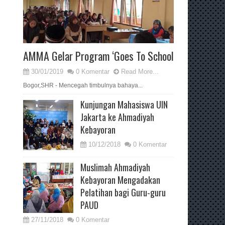
AMMA Gelar Program ‘Goes To School
30/01/2019
0 Komentar
Read More...
Bogor,SHR - Mencegah timbulnya bahaya...
Kunjungan Mahasiswa UIN
Jakarta ke Ahmadiyah
Kebayoran
10/12/2018
0 Komentar
Muslimah Ahmadiyah
Kebayoran Mengadakan
Pelatihan bagi Guru-guru
PAUD
27/11/2018
0 Komentar