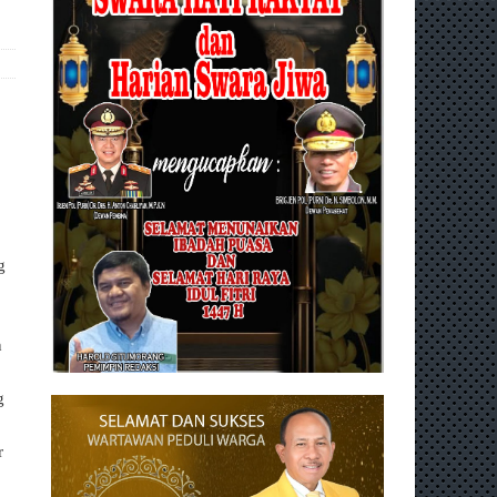
g
n
g
r