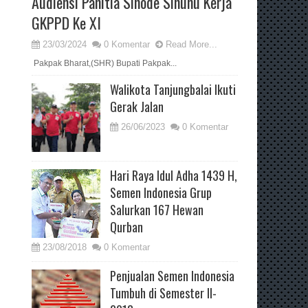
Audiensi Panitia Sinode Sinunu Kerja
GKPPD Ke XI
23/03/2024
0 Komentar
Read More...
Pakpak Bharat,(SHR) Bupati Pakpak...
Walikota Tanjungbalai Ikuti
Gerak Jalan
26/06/2023
0 Komentar
Hari Raya Idul Adha 1439 H,
Semen Indonesia Grup
Salurkan 167 Hewan
Qurban
23/08/2018
0 Komentar
Penjualan Semen Indonesia
Tumbuh di Semester II-