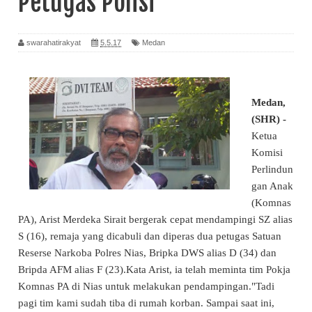
Petugas Polisi
swarahatirakyat
5.5.17
Medan
Medan,
(SHR) -
Ketua
Komisi
Perlindun
gan Anak
(Komnas
PA), Arist Merdeka Sirait bergerak cepat mendampingi SZ alias
S (16), remaja yang dicabuli dan diperas dua petugas Satuan
Reserse Narkoba Polres Nias, Bripka DWS alias D (34) dan
Bripda AFM alias F (23).Kata Arist, ia telah meminta tim Pokja
Komnas PA di Nias untuk melakukan pendampingan."Tadi
pagi tim kami sudah tiba di rumah korban. Sampai saat ini,