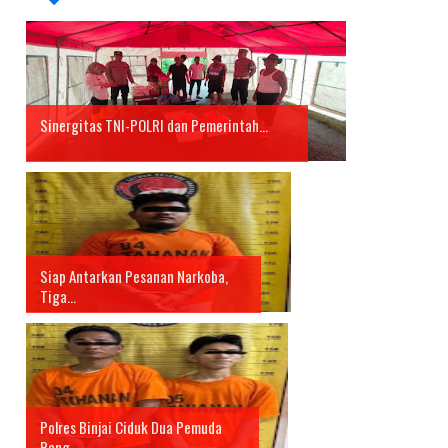
Sinergitas TNI-POLRI dan Pemerintah...
Siap Antarkan Pesanan Narkoba,
Tiga...
Polres Binjai Ciduk Dua Pemuda
Peng...