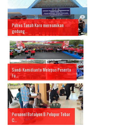
Polres Tanah Karo meresmikan
gedung...
Sandi Kamidianto Melepas Peserta
Fu...
Personel Batalyon B Pelopor Tebar
C...