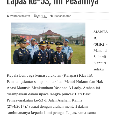
Lapas ke-53, Ini Pesannya
swarahatirakyat
28.4.17
KabarDaerah
SIANTA
R,
(SHR)
-
Mananti
Sukardi
Sianturi
selaku
Kepala Lembaga Pemasyarakatan (Kalapas) Klas IIA
Pematangsiantar sampaikan arahan Mentri Hukum dan Hak
Azasi Manusia Menkumham Yasonna A Laoly. Arahan ini
disampaikan dalam upaca rangka puncak Hari Bakti
Pemasyarakatan ke-53 di Jalan Asahan, Kamis
(27/4/2017)."Sesuai dengan arahan menteri dalam
sambutananya kepada kami petugas Lapas, sama-sama