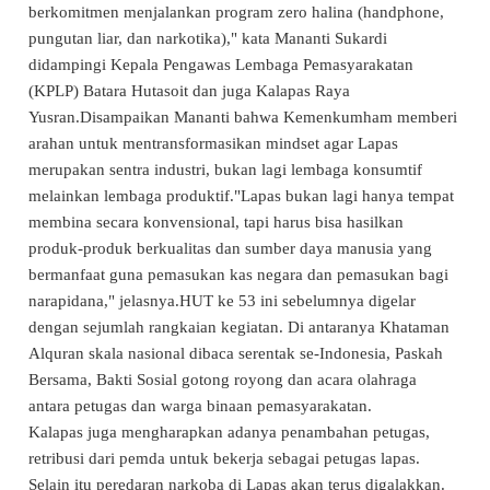
berkomitmen menjalankan program zero halina (handphone,
pungutan liar, dan narkotika)," kata Mananti Sukardi
didampingi Kepala Pengawas Lembaga Pemasyarakatan
(KPLP) Batara Hutasoit dan juga Kalapas Raya
Yusran.Disampaikan Mananti bahwa Kemenkumham memberi
arahan untuk mentransformasikan mindset agar Lapas
merupakan sentra industri, bukan lagi lembaga konsumtif
melainkan lembaga produktif."Lapas bukan lagi hanya tempat
membina secara konvensional, tapi harus bisa hasilkan
produk-produk berkualitas dan sumber daya manusia yang
bermanfaat guna pemasukan kas negara dan pemasukan bagi
narapidana," jelasnya.HUT ke 53 ini sebelumnya digelar
dengan sejumlah rangkaian kegiatan. Di antaranya Khataman
Alquran skala nasional dibaca serentak se-Indonesia, Paskah
Bersama, Bakti Sosial gotong royong dan acara olahraga
antara petugas dan warga binaan pemasyarakatan.
Kalapas juga mengharapkan adanya penambahan petugas,
retribusi dari pemda untuk bekerja sebagai petugas lapas.
Selain itu peredaran narkoba di Lapas akan terus digalakkan.